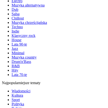
Electro
Muzyka alternatywna
Dub
Salsa
Chillout
Muzyka chrześcijańska
Techno
Indie
Klasyczny rock
House
Lata 90-te
Jazz
Minimal
Muzyka country
Drum'n'Bass
R&B
Hity
Lata 70-te
Najpopularniejsze tematy
Wiadomości
Kultura
Sport
Polityka