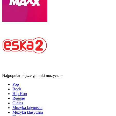
Najpopularniejsze gatunki muzyczne
Pop
Rock
Hip Hop
Reggae
Oldies
Muzyka latynoska
Muzyka klasyczna