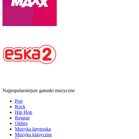
Najpopularniejsze gatunki muzyczne
Pop
Rock
Hip Hop
Reggae
Oldies
Muzyka latynoska
Muzyka klasyczna