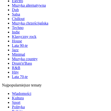
Electro
Muzyka alternatywna
Dub
Salsa
Chillout
Muzyka chrześcijańska
Techno
Indie
Klasyczny rock
House
Lata 90-te
Jazz
Minimal
Muzyka country
Drum'n'Bass
R&B
Hity
Lata 70-te
Najpopularniejsze tematy
Wiadomości
Kultura
Sport
Polityka