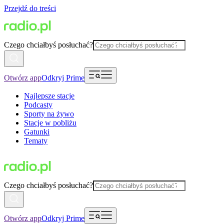
Przejdź do treści
Czego chciałbyś posłuchać?
Otwórz app
Odkryj Prime
Najlepsze stacje
Podcasty
Sporty na żywo
Stacje w pobliżu
Gatunki
Tematy
Czego chciałbyś posłuchać?
Otwórz app
Odkryj Prime