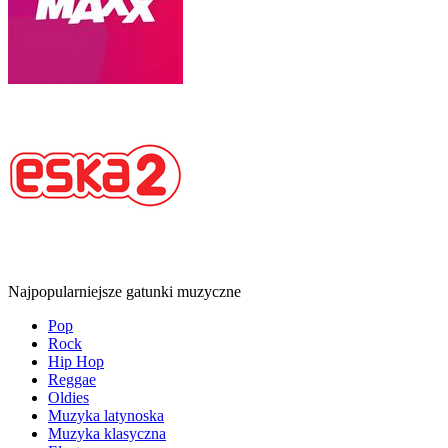
Najpopularniejsze gatunki muzyczne
Pop
Rock
Hip Hop
Reggae
Oldies
Muzyka latynoska
Muzyka klasyczna