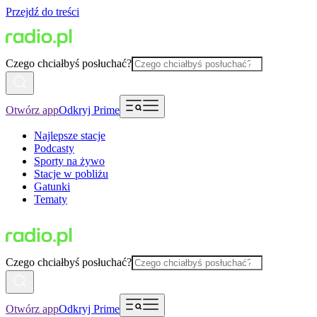
Przejdź do treści
Czego chciałbyś posłuchać?
Otwórz app
Odkryj Prime
Najlepsze stacje
Podcasty
Sporty na żywo
Stacje w pobliżu
Gatunki
Tematy
Czego chciałbyś posłuchać?
Otwórz app
Odkryj Prime