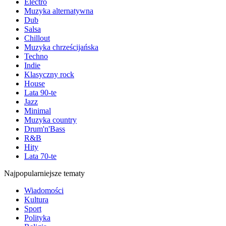
Electro
Muzyka alternatywna
Dub
Salsa
Chillout
Muzyka chrześcijańska
Techno
Indie
Klasyczny rock
House
Lata 90-te
Jazz
Minimal
Muzyka country
Drum'n'Bass
R&B
Hity
Lata 70-te
Najpopularniejsze tematy
Wiadomości
Kultura
Sport
Polityka