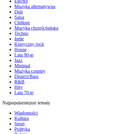
Electro
Muzyka alternatywna
Dub
Salsa
Chillout
Muzyka chrześcijańska
Techno
Indie
Klasyczny rock
House
Lata 90-te
Jazz
Minimal
Muzyka country
Drum'n'Bass
R&B
Hity
Lata 70-te
Najpopularniejsze tematy
Wiadomości
Kultura
Sport
Polityka