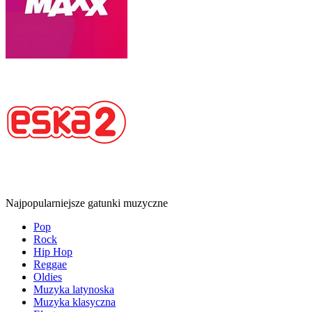
Najpopularniejsze gatunki muzyczne
Pop
Rock
Hip Hop
Reggae
Oldies
Muzyka latynoska
Muzyka klasyczna