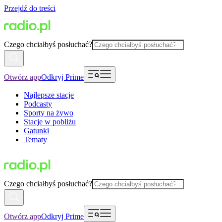
Przejdź do treści
Czego chciałbyś posłuchać?
Otwórz app
Odkryj Prime
Najlepsze stacje
Podcasty
Sporty na żywo
Stacje w pobliżu
Gatunki
Tematy
Czego chciałbyś posłuchać?
Otwórz app
Odkryj Prime