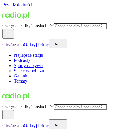
Przejdź do treści
Czego chciałbyś posłuchać?
Otwórz app
Odkryj Prime
Najlepsze stacje
Podcasty
Sporty na żywo
Stacje w pobliżu
Gatunki
Tematy
Czego chciałbyś posłuchać?
Otwórz app
Odkryj Prime