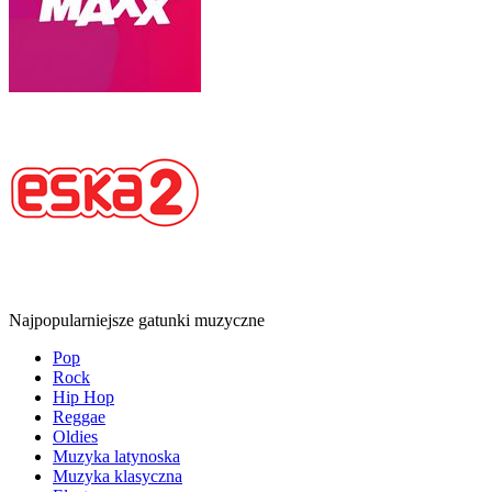
Najpopularniejsze gatunki muzyczne
Pop
Rock
Hip Hop
Reggae
Oldies
Muzyka latynoska
Muzyka klasyczna