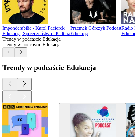
Imponderabilia - Karol Paciorek
Przemek Górczyk Podcast
Radio 
Edukacja, Społeczeństwo i Kultura
Edukacja
Edukacj
Trendy w podcaście Edukacja
Trendy w podcaście Edukacja
Trendy w podcaście Edukacja