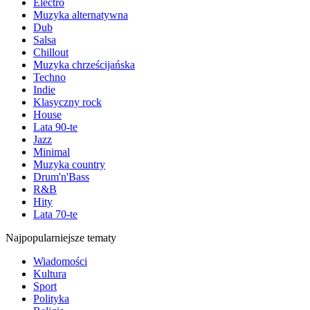
Electro
Muzyka alternatywna
Dub
Salsa
Chillout
Muzyka chrześcijańska
Techno
Indie
Klasyczny rock
House
Lata 90-te
Jazz
Minimal
Muzyka country
Drum'n'Bass
R&B
Hity
Lata 70-te
Najpopularniejsze tematy
Wiadomości
Kultura
Sport
Polityka