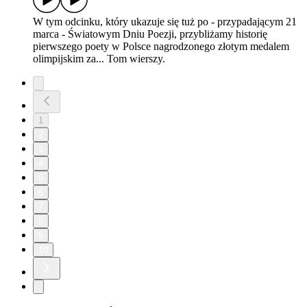
W tym odcinku, który ukazuje się tuż po - przypadającym 21
marca - Światowym Dniu Poezji, przybliżamy historię
pierwszego poety w Polsce nagrodzonego złotym medalem
olimpijskim za... Tom wierszy.
1
2
3
4
5
6
7
8
9
10