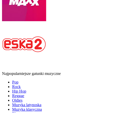
Najpopularniejsze gatunki muzyczne
Pop
Rock
Hip Hop
Reggae
Oldies
Muzyka latynoska
Muzyka klasyczna