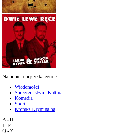
Najpopularniejsze kategorie
Wiadomości
Społeczeństwo i Kultura
Komedia
Sport
Kronika Kryminalna
A - H
I - P
Q - Z