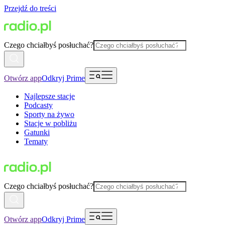
Przejdź do treści
Czego chciałbyś posłuchać?
Otwórz app
Odkryj Prime
Najlepsze stacje
Podcasty
Sporty na żywo
Stacje w pobliżu
Gatunki
Tematy
Czego chciałbyś posłuchać?
Otwórz app
Odkryj Prime