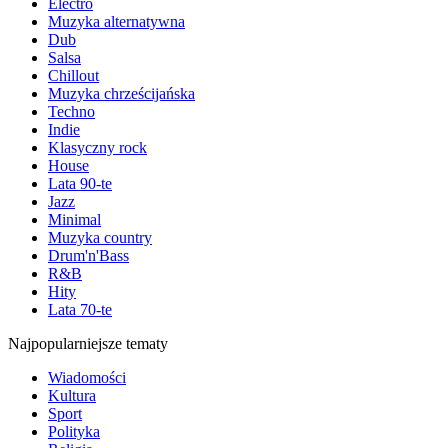
Electro
Muzyka alternatywna
Dub
Salsa
Chillout
Muzyka chrześcijańska
Techno
Indie
Klasyczny rock
House
Lata 90-te
Jazz
Minimal
Muzyka country
Drum'n'Bass
R&B
Hity
Lata 70-te
Najpopularniejsze tematy
Wiadomości
Kultura
Sport
Polityka