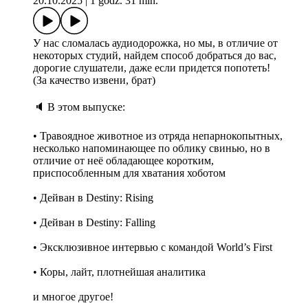
20.10.2025
|
1 godz. 31 min.
У нас сломалась аудиодорожка, но мы, в отличие от
некоторых студий, найдем способ добраться до вас,
дорогие слушатели, даже если придется попотеть!
(За качество извени, брат)
🔈 В этом выпуске:
• Травоядное животное из отряда непарнокопытных,
несколько напоминающее по облику свинью, но в
отличие от неё обладающее коротким,
приспособленным для хватания хоботом
• Дейван в Destiny: Rising
• Дейван в Destiny: Falling
• Эксклюзивное интервью с командой World’s First
• Коры, лайт, плотнейшая аналитика
и многое другое!