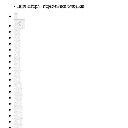
• Твич Игоря - https://twitch.tv/ibelkin
1
2
3
4
5
6
7
8
9
10
11
12
13
14
15
16
17