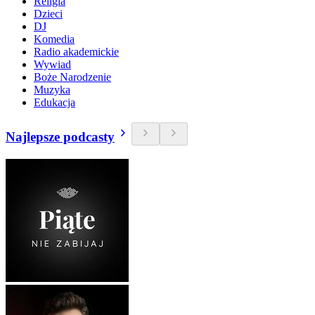
Religia
Dzieci
DJ
Komedia
Radio akademickie
Wywiad
Boże Narodzenie
Muzyka
Edukacja
Najlepsze podcasty