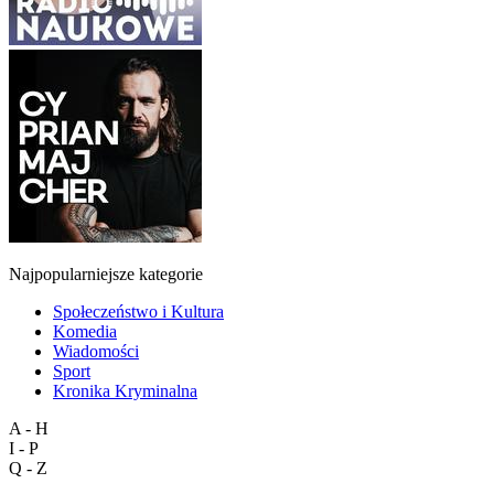
Najpopularniejsze kategorie
Społeczeństwo i Kultura
Komedia
Wiadomości
Sport
Kronika Kryminalna
A - H
I - P
Q - Z