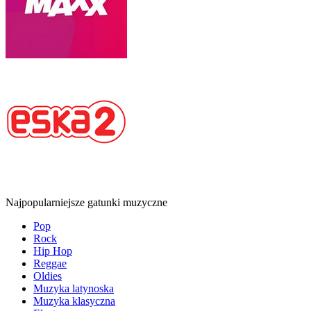
Najpopularniejsze gatunki muzyczne
Pop
Rock
Hip Hop
Reggae
Oldies
Muzyka latynoska
Muzyka klasyczna