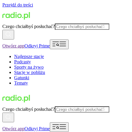
Przejdź do treści
Czego chciałbyś posłuchać?
Otwórz app
Odkryj Prime
Najlepsze stacje
Podcasty
Sporty na żywo
Stacje w pobliżu
Gatunki
Tematy
Czego chciałbyś posłuchać?
Otwórz app
Odkryj Prime