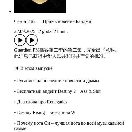
Сезон 2 #2 — Прикосновение Банджи
22.09.2025
|
2 godz. 21 min.
Guardian FM播客第二季的第二集，完全出乎意料。
此消息已获得中华人民共和国共产党的批准。
🔈 В этом выпуске:
• Ругаемся на последние новости и драмы
• Бесплатный апдейт Destiny 2 – Ass & Shit
• Два слова про Renegades
• Destiny Rising – внезапная W
• Почему нота Си – лучшая нота во всей музыкальной
гамме