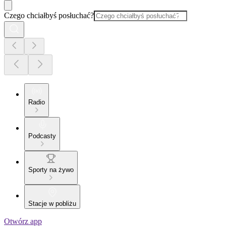
Czego chciałbyś posłuchać?
Radio
Podcasty
Sporty na żywo
Stacje w pobliżu
Otwórz app