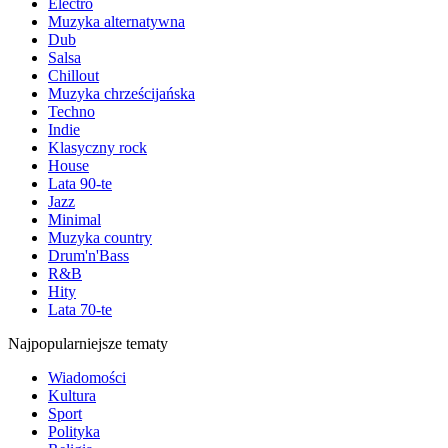
Electro
Muzyka alternatywna
Dub
Salsa
Chillout
Muzyka chrześcijańska
Techno
Indie
Klasyczny rock
House
Lata 90-te
Jazz
Minimal
Muzyka country
Drum'n'Bass
R&B
Hity
Lata 70-te
Najpopularniejsze tematy
Wiadomości
Kultura
Sport
Polityka