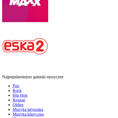
Najpopularniejsze gatunki muzyczne
Pop
Rock
Hip Hop
Reggae
Oldies
Muzyka latynoska
Muzyka klasyczna