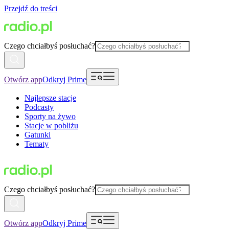
Przejdź do treści
Czego chciałbyś posłuchać?
Otwórz app
Odkryj Prime
Najlepsze stacje
Podcasty
Sporty na żywo
Stacje w pobliżu
Gatunki
Tematy
Czego chciałbyś posłuchać?
Otwórz app
Odkryj Prime