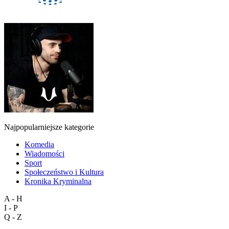
Najpopularniejsze kategorie
Komedia
Wiadomości
Sport
Społeczeństwo i Kultura
Kronika Kryminalna
A - H
I - P
Q - Z