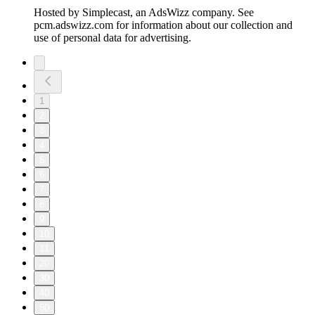
Hosted by Simplecast, an AdsWizz company. See
pcm.adswizz.com for information about our collection and
use of personal data for advertising.
1
2
3
4
5
6
7
8
9
10
11
20
30
40
50