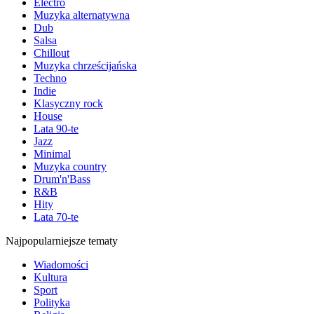
Electro
Muzyka alternatywna
Dub
Salsa
Chillout
Muzyka chrześcijańska
Techno
Indie
Klasyczny rock
House
Lata 90-te
Jazz
Minimal
Muzyka country
Drum'n'Bass
R&B
Hity
Lata 70-te
Najpopularniejsze tematy
Wiadomości
Kultura
Sport
Polityka