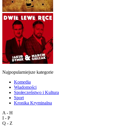
Najpopularniejsze kategorie
Komedia
Wiadomości
Społeczeństwo i Kultura
Sport
Kronika Kryminalna
A - H
I - P
Q - Z