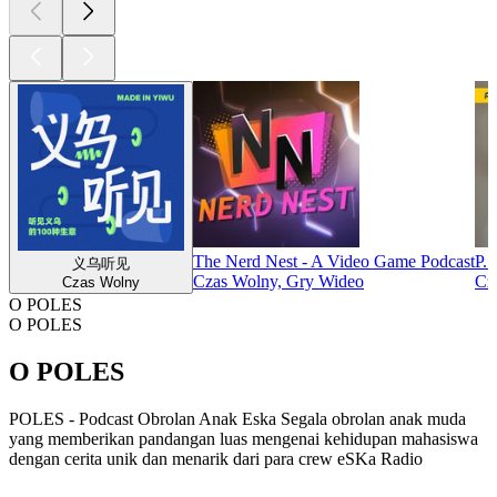
The Nerd Nest - A Video Game Podcast
P.
义乌听见
Czas Wolny, Gry Wideo
Cz
Czas Wolny
O POLES
O POLES
O POLES
POLES - Podcast Obrolan Anak Eska Segala obrolan anak muda
yang memberikan pandangan luas mengenai kehidupan mahasiswa
dengan cerita unik dan menarik dari para crew eSKa Radio
Strona internetowa podcastu