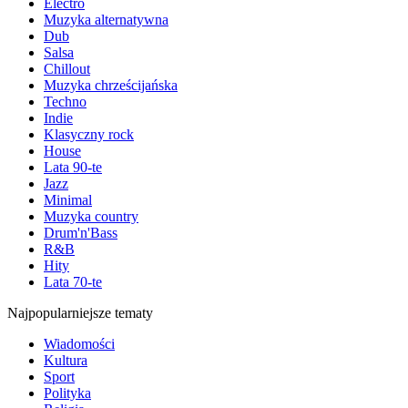
Electro
Muzyka alternatywna
Dub
Salsa
Chillout
Muzyka chrześcijańska
Techno
Indie
Klasyczny rock
House
Lata 90-te
Jazz
Minimal
Muzyka country
Drum'n'Bass
R&B
Hity
Lata 70-te
Najpopularniejsze tematy
Wiadomości
Kultura
Sport
Polityka