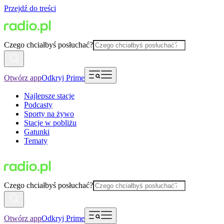
Przejdź do treści
Czego chciałbyś posłuchać?
Otwórz app
Odkryj Prime
Najlepsze stacje
Podcasty
Sporty na żywo
Stacje w pobliżu
Gatunki
Tematy
Czego chciałbyś posłuchać?
Otwórz app
Odkryj Prime