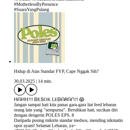
#MotherlessByPresence
#SuaraYangPulang
Hidup di Atas Standar FYP, Cape Nggak Sih?
30.03.2025
|
14 min.
ᕼᗩᕼᕼ?!! ᗷEՏOΚ ᒪEᗷᗩᖇᗩᑎ?! 😱
Jangan sampai hati kita panas gara-gara liat feed lebaran
orang lain yang "sempurna". Bersihkan hati, sucikan diri
dengan dengerin POLES EPS. 8
Daripada pusing mikirin standar medsos, mending nikmatin
opor ayam! Selamat Lebaran, ya~