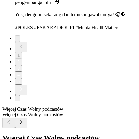
pengembangan diri. 💚
Yuk, dengerin sekarang dan temukan jawabannya! 🎧💚
#POLES #ESKARADIOUPI #MentalHealthMatters
1
2
3
4
5
Więcej Czas Wolny podcastów
Więcej Czas Wolny podcastów
Więcej Czas Wolny podcastów