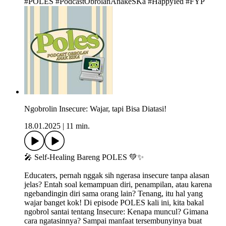
#POLES #PodcastObrolanAnakeSKa #HappyIed #FYP
Ngobrolin Insecure: Wajar, tapi Bisa Diatasi!
18.01.2025
|
11 min.
🎤 Self-Healing Bareng POLES 💚✨
Educaters, pernah nggak sih ngerasa insecure tanpa alasan
jelas? Entah soal kemampuan diri, penampilan, atau karena
ngebandingin diri sama orang lain? Tenang, itu hal yang
wajar banget kok! Di episode POLES kali ini, kita bakal
ngobrol santai tentang Insecure: Kenapa muncul? Gimana
cara ngatasinnya? Sampai manfaat tersembunyinya buat