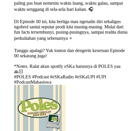
paling pas buat nemenin waktu luang, waktu galau, sampai
waktu senggang di sela-sela hari kalian. 🎧
​Di Episode 00 ini, kita bertiga mau ngenalin diri sekaligus
ngobrol santai seputar prodi kita masing-masing. Mulai dari
fun facts tersembunyi, pusing-pusingnya, sampai realita dunia
perkuliahan yang sebenarnya ⭐
​Tunggu apalagi? Yuk tonton dan dengerin keseruan Episode
00 sekarang juga!
*Notes. Ralat akun spotify eSKa harusnya di POLES yaa
🙏🏻
​#POLES #Podcast #eSKaRadio #eSKaUPI #UPI
#PodcastMahasiswa