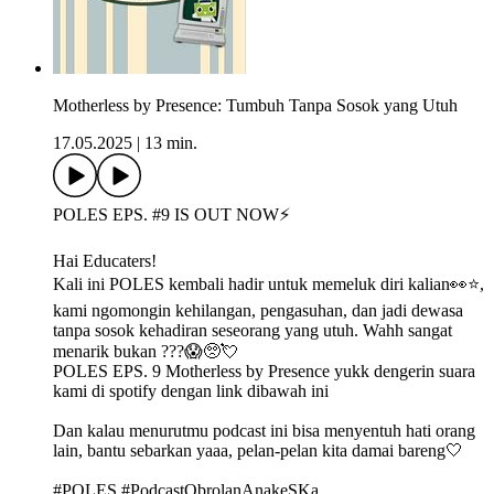
Motherless by Presence: Tumbuh Tanpa Sosok yang Utuh
17.05.2025
|
13 min.
POLES EPS. #9 IS OUT NOW⚡
Hai Educaters!
Kali ini POLES kembali hadir untuk memeluk diri kalian👀⭐,
kami ngomongin kehilangan, pengasuhan, dan jadi dewasa
tanpa sosok kehadiran seseorang yang utuh. Wahh sangat
menarik bukan ???😱🥺💘
POLES EPS. 9 Motherless by Presence yukk dengerin suara
kami di spotify dengan link dibawah ini
Dan kalau menurutmu podcast ini bisa menyentuh hati orang
lain, bantu sebarkan yaaa, pelan-pelan kita damai bareng🤍
#POLES #PodcastObrolanAnakeSKa