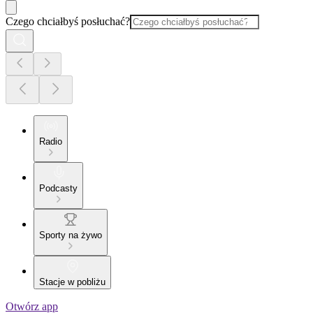
Czego chciałbyś posłuchać?
Radio
Podcasty
Sporty na żywo
Stacje w pobliżu
Otwórz app