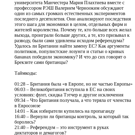
университета Манчестера Мария Плахтиева вместе с
профессором РЭШ Валерием Чернооким обсуждают
один из самых громких естественных экспериментов
последнего десятилетия. Они анализируют последствия
этого шага для экономики в целом, отдельных фирм и
жителей королевства. Почему те, кто больше всех желал
выхода, проиграли больше других, а те, кто призывал к
разводу, были сами удивлены исходом референдума?
Удалось ли Британии найти замену ЕС? Как аргументы
политиков, популистские лозунги и статьи о кривых
бананах победили экономику? И что до сих говорят о
Брекзите сами британцы?
Таймкоды:
01:28 – Британия была «в Европе, но не частью Европы»
06:03 – Великобритания вступила в ЕС на своих
условиях: фунт, скидка Тэтчер и другие исключения
09:34 – Что Британия получала, а что теряла от членства
в Евросоюзе
14:01 – Как избиратели купились на пропаганду
16:40 – Вернули ли британцы контроль, за который так
боролись?
21:40 – Референдум – это инструмент в руках
диктаторов и демагогов?