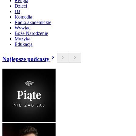
Religia
Dzieci
DJ
Komedia
Radio akademickie
Wywiad
Boże Narodzenie
Muzyka
Edukacja
Najlepsze podcasty