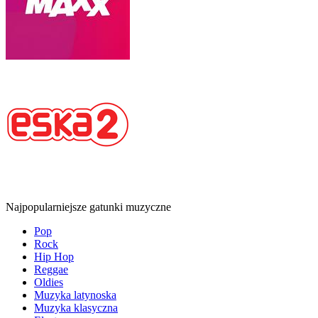
Najpopularniejsze gatunki muzyczne
Pop
Rock
Hip Hop
Reggae
Oldies
Muzyka latynoska
Muzyka klasyczna