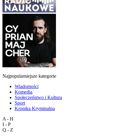
Najpopularniejsze kategorie
Wiadomości
Komedia
Społeczeństwo i Kultura
Sport
Kronika Kryminalna
A - H
I - P
Q - Z