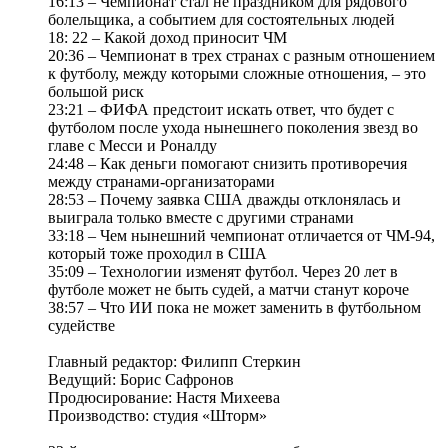
16:13 – Чемпионат стал не праздником для рядового
болельщика, а событием для состоятельных людей
18: 22 – Какой доход приносит ЧМ
20:36 – Чемпионат в трех странах с разным отношением
к футболу, между которыми сложные отношения, – это
большой риск
23:21 – ФИФА предстоит искать ответ, что будет с
футболом после ухода нынешнего поколения звезд во
главе с Месси и Роналду
24:48 – Как деньги помогают снизить противоречия
между странами-организаторами
28:53 – Почему заявка США дважды отклонялась и
выиграла только вместе с другими странами
33:18 – Чем нынешний чемпионат отличается от ЧМ-94,
который тоже проходил в США
35:09 – Технологии изменят футбол. Через 20 лет в
футболе может не быть судей, а матчи станут короче
38:57 – Что ИИ пока не может заменить в футбольном
судействе
Главный редактор: Филипп Стеркин
Ведущий: Борис Сафронов
Продюсирование: Настя Михеева
Производство: студия «Шторм»