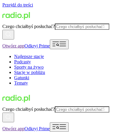
Przejdź do treści
Czego chciałbyś posłuchać?
Otwórz app
Odkryj Prime
Najlepsze stacje
Podcasty
Sporty na żywo
Stacje w pobliżu
Gatunki
Tematy
Czego chciałbyś posłuchać?
Otwórz app
Odkryj Prime