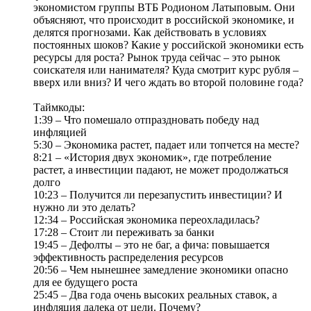
экономистом группы ВТБ Родионом Латыповым. Они
объясняют, что происходит в российской экономике, и
делятся прогнозами. Как действовать в условиях
постоянных шоков? Какие у российской экономики есть
ресурсы для роста? Рынок труда сейчас – это рынок
соискателя или нанимателя? Куда смотрит курс рубля –
вверх или вниз? И чего ждать во второй половине года?
Таймкоды:
1:39 – Что помешало отпраздновать победу над
инфляцией
5:30 – Экономика растет, падает или топчется на месте?
8:21 – «История двух экономик», где потребление
растет, а инвестиции падают, не может продолжаться
долго
10:23 – Получится ли перезапустить инвестиции? И
нужно ли это делать?
12:34 – Российская экономика переохладилась?
17:28 – Стоит ли переживать за банки
19:45 – Дефолты – это не баг, а фича: повышается
эффективность распределения ресурсов
20:56 – Чем нынешнее замедление экономики опасно
для ее будущего роста
25:45 – Два года очень высоких реальных ставок, а
инфляция далека от цели. Почему?