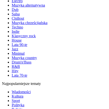
Electro
Muzyka alternatywna
Dub
Salsa
Chillout
Muzyka chrześcijańska
Techno
Indie
Klasyczny rock
House
Lata 90-te
Jazz
Minimal
Muzyka country
Drum'n'Bass
R&B
Hity
Lata 70-te
Najpopularniejsze tematy
Wiadomości
Kultura
Sport
Polityka