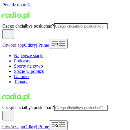
Przejdź do treści
Czego chciałbyś posłuchać?
Otwórz app
Odkryj Prime
Najlepsze stacje
Podcasty
Sporty na żywo
Stacje w pobliżu
Gatunki
Tematy
Czego chciałbyś posłuchać?
Otwórz app
Odkryj Prime