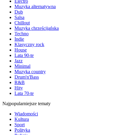
Electro
Muzyka alternatywna
Dub
Salsa
Chillout
Muzyka chrześcijańska
Techno
Indie
Klasyczny rock
House
Lata 90-te
Jazz
Minimal
Muzyka country
Drum'n'Bass
R&B
Hity
Lata 70-te
Najpopularniejsze tematy
Wiadomości
Kultura
Sport
Polityka