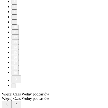
5
6
7
8
9
10
11
12
13
14
15
16
17
18
19
Więcej Czas Wolny podcastów
Więcej Czas Wolny podcastów