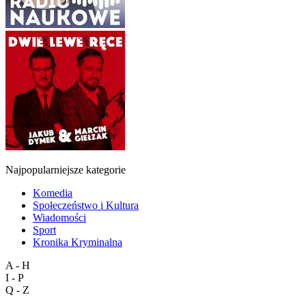
Najpopularniejsze kategorie
Komedia
Społeczeństwo i Kultura
Wiadomości
Sport
Kronika Kryminalna
A - H
I - P
Q - Z