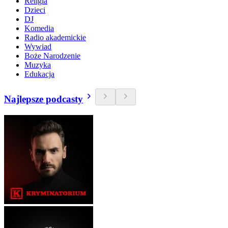
Religia
Dzieci
DJ
Komedia
Radio akademickie
Wywiad
Boże Narodzenie
Muzyka
Edukacja
Najlepsze podcasty