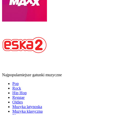
Najpopularniejsze gatunki muzyczne
Pop
Rock
Hip Hop
Reggae
Oldies
Muzyka latynoska
Muzyka klasyczna