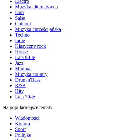
Electro
Muzyka alternatywna
Dub
Salsa
Chillout
Muzyka chrześcijańska
Techno
Indie
Klasyczny rock
House
Lata 90-te
Jazz
Minimal
Muzyka country
Drum'n'Bass
R&B
Hity
Lata 70-te
Najpopularniejsze tematy
Wiadomości
Kultura
Sport
Polityka