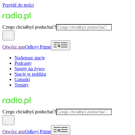
Przejdź do treści
Czego chciałbyś posłuchać?
Otwórz app
Odkryj Prime
Najlepsze stacje
Podcasty
Sporty na żywo
Stacje w pobliżu
Gatunki
Tematy
Czego chciałbyś posłuchać?
Otwórz app
Odkryj Prime