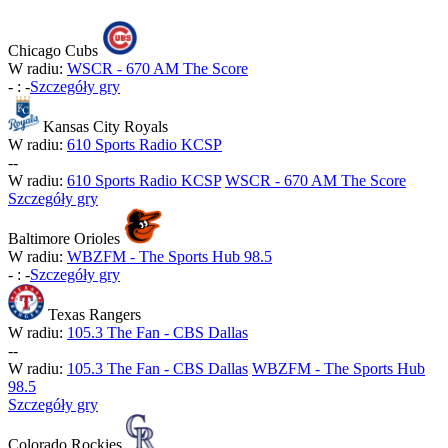
Chicago Cubs
W radiu:
WSCR - 670 AM The Score
-
:
-
Szczegóły gry
Kansas City Royals
W radiu:
610 Sports Radio KCSP
-
-
W radiu:
610 Sports Radio KCSP
WSCR - 670 AM The Score
Szczegóły gry
Baltimore Orioles
W radiu:
WBZFM - The Sports Hub 98.5
-
:
-
Szczegóły gry
Texas Rangers
W radiu:
105.3 The Fan - CBS Dallas
-
-
W radiu:
105.3 The Fan - CBS Dallas
WBZFM - The Sports Hub
98.5
Szczegóły gry
Colorado Rockies