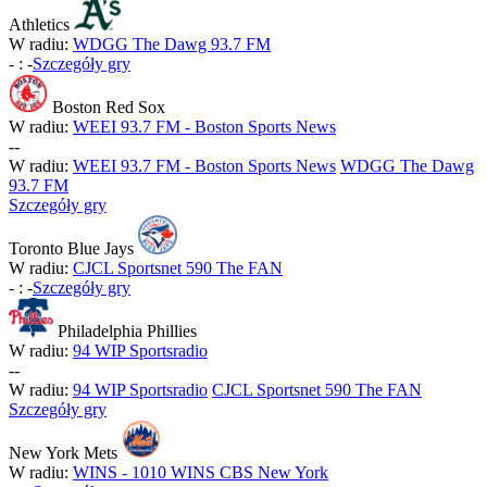
Athletics
W radiu:
WDGG The Dawg 93.7 FM
-
:
-
Szczegóły gry
Boston Red Sox
W radiu:
WEEI 93.7 FM - Boston Sports News
-
-
W radiu:
WEEI 93.7 FM - Boston Sports News
WDGG The Dawg
93.7 FM
Szczegóły gry
Toronto Blue Jays
W radiu:
CJCL Sportsnet 590 The FAN
-
:
-
Szczegóły gry
Philadelphia Phillies
W radiu:
94 WIP Sportsradio
-
-
W radiu:
94 WIP Sportsradio
CJCL Sportsnet 590 The FAN
Szczegóły gry
New York Mets
W radiu:
WINS - 1010 WINS CBS New York