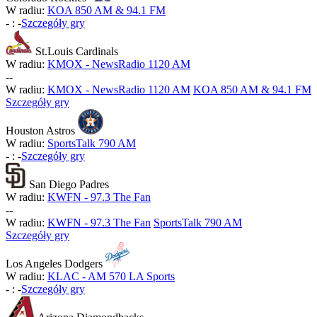
W radiu:
KOA 850 AM & 94.1 FM
-
:
-
Szczegóły gry
St.Louis Cardinals
W radiu:
KMOX - NewsRadio 1120 AM
-
-
W radiu:
KMOX - NewsRadio 1120 AM
KOA 850 AM & 94.1 FM
Szczegóły gry
Houston Astros
W radiu:
SportsTalk 790 AM
-
:
-
Szczegóły gry
San Diego Padres
W radiu:
KWFN - 97.3 The Fan
-
-
W radiu:
KWFN - 97.3 The Fan
SportsTalk 790 AM
Szczegóły gry
Los Angeles Dodgers
W radiu:
KLAC - AM 570 LA Sports
-
:
-
Szczegóły gry