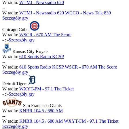
W radiu:
WTMJ - Newsradio 620
-
-
W radiu:
WTMJ - Newsradio 620
WCCO - News Talk 830
Szczegóły gry
Chicago Cubs
W radiu:
WSCR - 670 AM The Score
-
:
-
Szczegóły gry
Kansas City Royals
W radiu:
610 Sports Radio KCSP
-
-
W radiu:
610 Sports Radio KCSP
WSCR - 670 AM The Score
Szczegóły gry
Detroit Tigers
W radiu:
WXYT-FM - 97.1 The Ticket
-
:
-
Szczegóły gry
San Francisco Giants
W radiu:
KNBR 104.5 / 680 AM
-
-
W radiu:
KNBR 104.5 / 680 AM
WXYT-FM - 97.1 The Ticket
Szczegóły gry