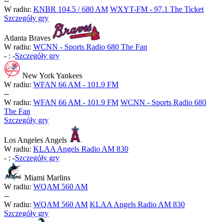
-
-
W radiu:
KNBR 104.5 / 680 AM
WXYT-FM - 97.1 The Ticket
Szczegóły gry
Atlanta Braves
W radiu:
WCNN - Sports Radio 680 The Fan
-
:
-
Szczegóły gry
New York Yankees
W radiu:
WFAN 66 AM - 101.9 FM
-
-
W radiu:
WFAN 66 AM - 101.9 FM
WCNN - Sports Radio 680
The Fan
Szczegóły gry
Los Angeles Angels
W radiu:
KLAA Angels Radio AM 830
-
:
-
Szczegóły gry
Miami Marlins
W radiu:
WQAM 560 AM
-
-
W radiu:
WQAM 560 AM
KLAA Angels Radio AM 830
Szczegóły gry