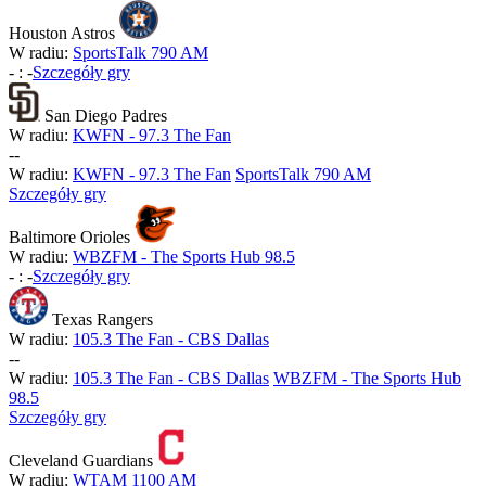
Houston Astros
W radiu:
SportsTalk 790 AM
-
:
-
Szczegóły gry
San Diego Padres
W radiu:
KWFN - 97.3 The Fan
-
-
W radiu:
KWFN - 97.3 The Fan
SportsTalk 790 AM
Szczegóły gry
Baltimore Orioles
W radiu:
WBZFM - The Sports Hub 98.5
-
:
-
Szczegóły gry
Texas Rangers
W radiu:
105.3 The Fan - CBS Dallas
-
-
W radiu:
105.3 The Fan - CBS Dallas
WBZFM - The Sports Hub
98.5
Szczegóły gry
Cleveland Guardians
W radiu:
WTAM 1100 AM