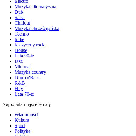
Electro
Muzyka alternatywna
Dub
Salsa
Chillout
Muzyka chrześcijańska
Techno
Indie
Klasyczny rock
House
Lata 90-te
Jazz
Minimal
Muzyka country
Drum'n'Bass
R&B
Hity
Lata 70-te
Najpopularniejsze tematy
Wiadomości
Kultura
Sport
Polityka