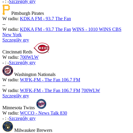
-
:
-
Szczegóły gry
Pittsburgh Pirates
W radiu:
KDKA FM - 93.7 The Fan
-
-
W radiu:
KDKA FM - 93.7 The Fan
WINS - 1010 WINS CBS
New York
Szczegóły gry
Cincinnati Reds
W radiu:
700WLW
-
:
-
Szczegóły gry
Washington Nationals
W radiu:
WJFK-FM - The Fan 106.7 FM
-
-
W radiu:
WJFK-FM - The Fan 106.7 FM
700WLW
Szczegóły gry
Minnesota Twins
W radiu:
WCCO - News Talk 830
-
:
-
Szczegóły gry
Milwaukee Brewers