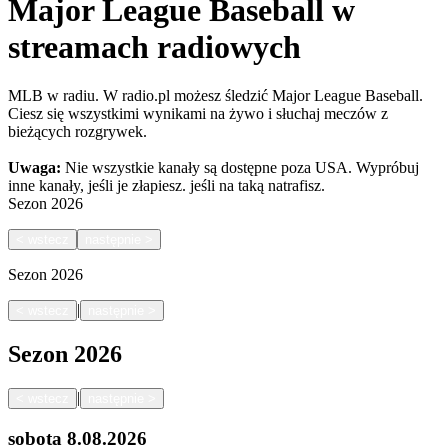
Major League Baseball w
streamach radiowych
MLB w radiu. W radio.pl możesz śledzić Major League Baseball.
Ciesz się wszystkimi wynikami na żywo i słuchaj meczów z
bieżących rozgrywek.
Uwaga:
Nie wszystkie kanały są dostępne poza USA. Wypróbuj
inne kanały, jeśli je złapiesz.
jeśli na taką natrafisz.
Sezon
2026
<
wstecz
następnie
>
Sezon
2026
|
<
wstecz
następnie
>
Sezon
2026
|
<
wstecz
następnie
>
sobota
8.08.2026