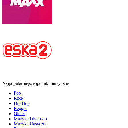
Najpopularniejsze gatunki muzyczne
Pop
Rock
Hip Hop
Reggae
Oldies
Muzyka latynoska
Muzyka klasyczna