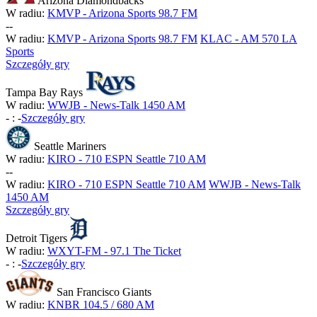
Arizona Diamondbacks
W radiu:
KMVP - Arizona Sports 98.7 FM
-
-
W radiu:
KMVP - Arizona Sports 98.7 FM
KLAC - AM 570 LA
Sports
Szczegóły gry
Tampa Bay Rays
W radiu:
WWJB - News-Talk 1450 AM
-
:
-
Szczegóły gry
Seattle Mariners
W radiu:
KIRO - 710 ESPN Seattle 710 AM
-
-
W radiu:
KIRO - 710 ESPN Seattle 710 AM
WWJB - News-Talk
1450 AM
Szczegóły gry
Detroit Tigers
W radiu:
WXYT-FM - 97.1 The Ticket
-
:
-
Szczegóły gry
San Francisco Giants
W radiu:
KNBR 104.5 / 680 AM