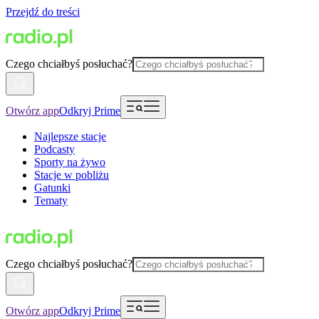
Przejdź do treści
Czego chciałbyś posłuchać?
Otwórz app
Odkryj Prime
Najlepsze stacje
Podcasty
Sporty na żywo
Stacje w pobliżu
Gatunki
Tematy
Czego chciałbyś posłuchać?
Otwórz app
Odkryj Prime