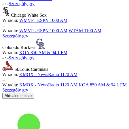
-
:
-
Szczegóły gry
Chicago White Sox
W radiu:
WMVP - ESPN 1000 AM
-
-
W radiu:
WMVP - ESPN 1000 AM
WTAM 1100 AM
Szczegóły gry
Colorado Rockies
W radiu:
KOA 850 AM & 94.1 FM
-
:
-
Szczegóły gry
St.Louis Cardinals
W radiu:
KMOX - NewsRadio 1120 AM
-
-
W radiu:
KMOX - NewsRadio 1120 AM
KOA 850 AM & 94.1 FM
Szczegóły gry
Aktualne mecze