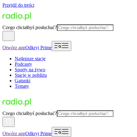
Przejdź do treści
Czego chciałbyś posłuchać?
Otwórz app
Odkryj Prime
Najlepsze stacje
Podcasty
Sporty na żywo
Stacje w pobliżu
Gatunki
Tematy
Czego chciałbyś posłuchać?
Otwórz app
Odkryj Prime