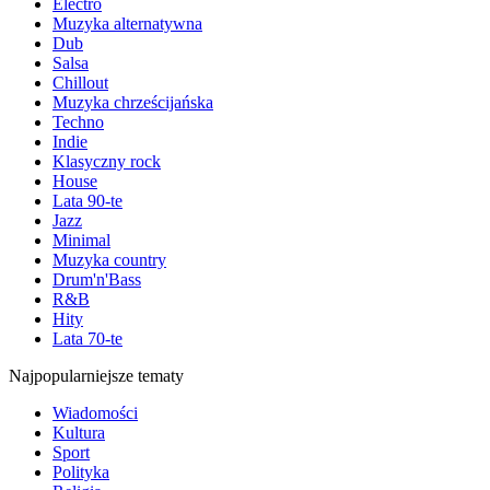
Electro
Muzyka alternatywna
Dub
Salsa
Chillout
Muzyka chrześcijańska
Techno
Indie
Klasyczny rock
House
Lata 90-te
Jazz
Minimal
Muzyka country
Drum'n'Bass
R&B
Hity
Lata 70-te
Najpopularniejsze tematy
Wiadomości
Kultura
Sport
Polityka