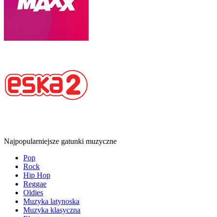
Najpopularniejsze gatunki muzyczne
Pop
Rock
Hip Hop
Reggae
Oldies
Muzyka latynoska
Muzyka klasyczna