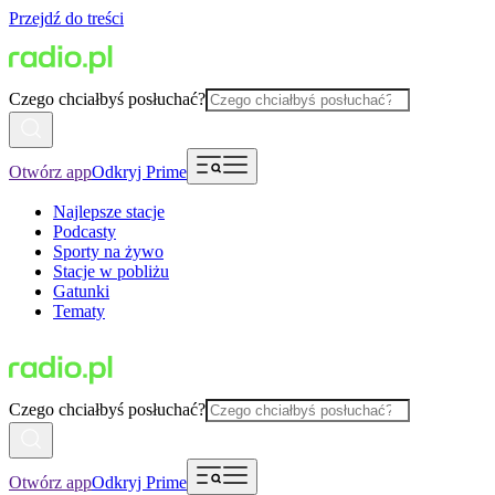
Przejdź do treści
Czego chciałbyś posłuchać?
Otwórz app
Odkryj Prime
Najlepsze stacje
Podcasty
Sporty na żywo
Stacje w pobliżu
Gatunki
Tematy
Czego chciałbyś posłuchać?
Otwórz app
Odkryj Prime