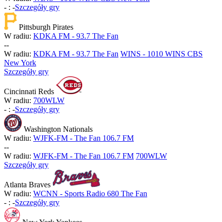
-
:
-
Szczegóły gry
Pittsburgh Pirates
W radiu:
KDKA FM - 93.7 The Fan
-
-
W radiu:
KDKA FM - 93.7 The Fan
WINS - 1010 WINS CBS
New York
Szczegóły gry
Cincinnati Reds
W radiu:
700WLW
-
:
-
Szczegóły gry
Washington Nationals
W radiu:
WJFK-FM - The Fan 106.7 FM
-
-
W radiu:
WJFK-FM - The Fan 106.7 FM
700WLW
Szczegóły gry
Atlanta Braves
W radiu:
WCNN - Sports Radio 680 The Fan
-
:
-
Szczegóły gry