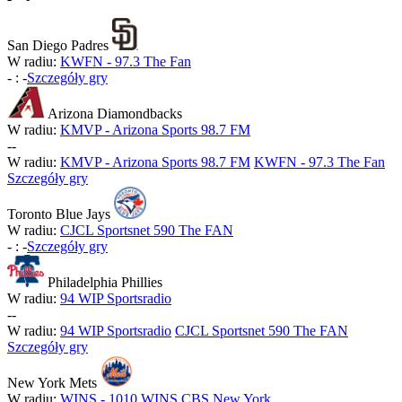
San Diego Padres
W radiu:
KWFN - 97.3 The Fan
-
:
-
Szczegóły gry
Arizona Diamondbacks
W radiu:
KMVP - Arizona Sports 98.7 FM
-
-
W radiu:
KMVP - Arizona Sports 98.7 FM
KWFN - 97.3 The Fan
Szczegóły gry
Toronto Blue Jays
W radiu:
CJCL Sportsnet 590 The FAN
-
:
-
Szczegóły gry
Philadelphia Phillies
W radiu:
94 WIP Sportsradio
-
-
W radiu:
94 WIP Sportsradio
CJCL Sportsnet 590 The FAN
Szczegóły gry
New York Mets
W radiu:
WINS - 1010 WINS CBS New York