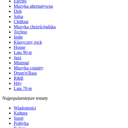
Electro
Muzyka alternatywna
Dub
Salsa
Chillout
Muzyka chrześcijańska
Techno
Indie
Klasyczny rock
House
Lata 90-te
Jazz
Minimal
Muzyka country
Drum'n'Bass
R&B
Hity
Lata 70-te
Najpopularniejsze tematy
Wiadomości
Kultura
Sport
Polityka