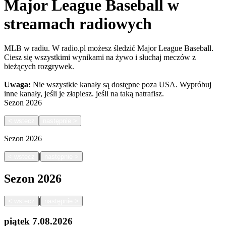
Major League Baseball w
streamach radiowych
MLB w radiu. W radio.pl możesz śledzić Major League Baseball.
Ciesz się wszystkimi wynikami na żywo i słuchaj meczów z
bieżących rozgrywek.
Uwaga:
Nie wszystkie kanały są dostępne poza USA. Wypróbuj
inne kanały, jeśli je złapiesz.
jeśli na taką natrafisz.
Sezon
2026
<
wstecz
następnie
>
Sezon
2026
|
<
wstecz
następnie
>
Sezon
2026
|
<
wstecz
następnie
>
piątek
7.08.2026