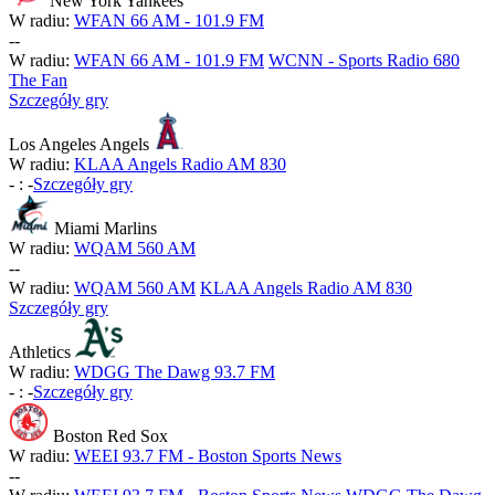
New York Yankees
W radiu:
WFAN 66 AM - 101.9 FM
-
-
W radiu:
WFAN 66 AM - 101.9 FM
WCNN - Sports Radio 680
The Fan
Szczegóły gry
Los Angeles Angels
W radiu:
KLAA Angels Radio AM 830
-
:
-
Szczegóły gry
Miami Marlins
W radiu:
WQAM 560 AM
-
-
W radiu:
WQAM 560 AM
KLAA Angels Radio AM 830
Szczegóły gry
Athletics
W radiu:
WDGG The Dawg 93.7 FM
-
:
-
Szczegóły gry
Boston Red Sox
W radiu:
WEEI 93.7 FM - Boston Sports News
-
-