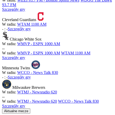
W radiu:
WEEI 93.7 FM - Boston Sports News
WDGG The Dawg
93.7 FM
Szczegóły gry
Cleveland Guardians
W radiu:
WTAM 1100 AM
-
:
-
Szczegóły gry
Chicago White Sox
W radiu:
WMVP - ESPN 1000 AM
-
-
W radiu:
WMVP - ESPN 1000 AM
WTAM 1100 AM
Szczegóły gry
Minnesota Twins
W radiu:
WCCO - News Talk 830
-
:
-
Szczegóły gry
Milwaukee Brewers
W radiu:
WTMJ - Newsradio 620
-
-
W radiu:
WTMJ - Newsradio 620
WCCO - News Talk 830
Szczegóły gry
Aktualne mecze