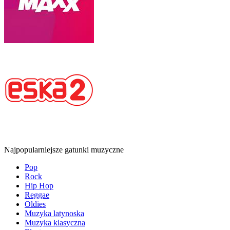
Najpopularniejsze gatunki muzyczne
Pop
Rock
Hip Hop
Reggae
Oldies
Muzyka latynoska
Muzyka klasyczna