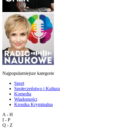
Najpopularniejsze kategorie
Sport
Społeczeństwo i Kultura
Komedia
Wiadomości
Kronika Kryminalna
A - H
I - P
Q - Z