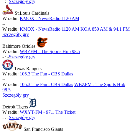
-
:
-
Szczegóły gry
St.Louis Cardinals
W radiu:
KMOX - NewsRadio 1120 AM
-
-
W radiu:
KMOX - NewsRadio 1120 AM
KOA 850 AM & 94.1 FM
Szczegóły gry
Baltimore Orioles
W radiu:
WBZFM - The Sports Hub 98.5
-
:
-
Szczegóły gry
Texas Rangers
W radiu:
105.3 The Fan - CBS Dallas
-
-
W radiu:
105.3 The Fan - CBS Dallas
WBZFM - The Sports Hub
98.5
Szczegóły gry
Detroit Tigers
W radiu:
WXYT-FM - 97.1 The Ticket
-
:
-
Szczegóły gry
San Francisco Giants