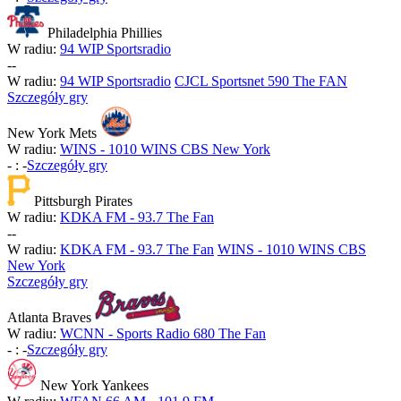
Philadelphia Phillies
W radiu:
94 WIP Sportsradio
-
-
W radiu:
94 WIP Sportsradio
CJCL Sportsnet 590 The FAN
Szczegóły gry
New York Mets
W radiu:
WINS - 1010 WINS CBS New York
-
:
-
Szczegóły gry
Pittsburgh Pirates
W radiu:
KDKA FM - 93.7 The Fan
-
-
W radiu:
KDKA FM - 93.7 The Fan
WINS - 1010 WINS CBS
New York
Szczegóły gry
Atlanta Braves
W radiu:
WCNN - Sports Radio 680 The Fan
-
:
-
Szczegóły gry
New York Yankees