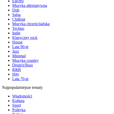
Electro
Muzyka alternatywna
Dub
Salsa
Chillout
Muzyka chrześcijańska
Techno
Indie
Klasyczny rock
House
Lata 90-te
Jazz
Minimal
Muzyka country
Drum'n'Bass
R&B
Hity
Lata 70-te
Najpopularniejsze tematy
Wiadomości
Kultura
Sport
Polityka