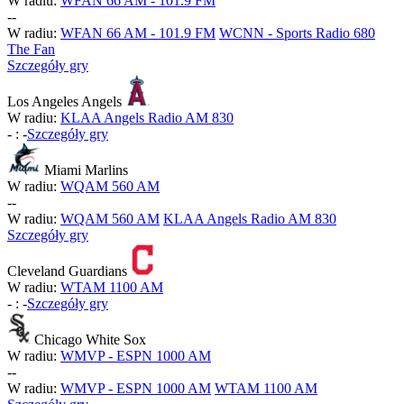
W radiu:
WFAN 66 AM - 101.9 FM
-
-
W radiu:
WFAN 66 AM - 101.9 FM
WCNN - Sports Radio 680
The Fan
Szczegóły gry
Los Angeles Angels
W radiu:
KLAA Angels Radio AM 830
-
:
-
Szczegóły gry
Miami Marlins
W radiu:
WQAM 560 AM
-
-
W radiu:
WQAM 560 AM
KLAA Angels Radio AM 830
Szczegóły gry
Cleveland Guardians
W radiu:
WTAM 1100 AM
-
:
-
Szczegóły gry
Chicago White Sox
W radiu:
WMVP - ESPN 1000 AM
-
-
W radiu:
WMVP - ESPN 1000 AM
WTAM 1100 AM