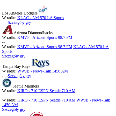
Los Angeles Dodgers
W radiu:
KLAC - AM 570 LA Sports
-
:
-
Szczegóły gry
Arizona Diamondbacks
W radiu:
KMVP - Arizona Sports 98.7 FM
-
-
W radiu:
KMVP - Arizona Sports 98.7 FM
KLAC - AM 570 LA
Sports
Szczegóły gry
Tampa Bay Rays
W radiu:
WWJB - News-Talk 1450 AM
-
:
-
Szczegóły gry
Seattle Mariners
W radiu:
KIRO - 710 ESPN Seattle 710 AM
-
-
W radiu:
KIRO - 710 ESPN Seattle 710 AM
WWJB - News-Talk
1450 AM
Szczegóły gry