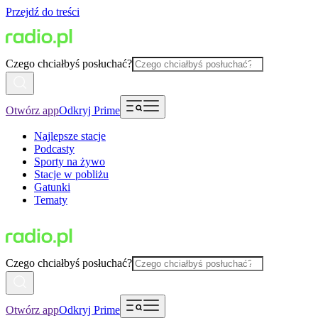
Przejdź do treści
Czego chciałbyś posłuchać?
Otwórz app
Odkryj Prime
Najlepsze stacje
Podcasty
Sporty na żywo
Stacje w pobliżu
Gatunki
Tematy
Czego chciałbyś posłuchać?
Otwórz app
Odkryj Prime