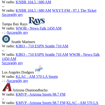
W radiu:
KNBR 104.5 / 680 AM
-
-
W radiu:
KNBR 104.5 / 680 AM
WXYT-FM - 97.1 The Ticket
Szczegóły gry
Tampa Bay Rays
W radiu:
WWJB - News-Talk 1450 AM
-
:
-
Szczegóły gry
Seattle Mariners
W radiu:
KIRO - 710 ESPN Seattle 710 AM
-
-
W radiu:
KIRO - 710 ESPN Seattle 710 AM
WWJB - News-Talk
1450 AM
Szczegóły gry
Los Angeles Dodgers
W radiu:
KLAC - AM 570 LA Sports
-
:
-
Szczegóły gry
Arizona Diamondbacks
W radiu:
KMVP - Arizona Sports 98.7 FM
-
-
W radiu:
KMVP - Arizona Sports 98.7 FM
KLAC - AM 570 LA