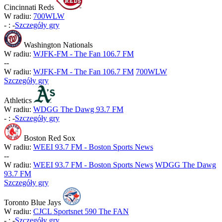
Cincinnati Reds
W radiu:
700WLW
-
:
-
Szczegóły gry
Washington Nationals
W radiu:
WJFK-FM - The Fan 106.7 FM
-
-
W radiu:
WJFK-FM - The Fan 106.7 FM
700WLW
Szczegóły gry
Athletics
W radiu:
WDGG The Dawg 93.7 FM
-
:
-
Szczegóły gry
Boston Red Sox
W radiu:
WEEI 93.7 FM - Boston Sports News
-
-
W radiu:
WEEI 93.7 FM - Boston Sports News
WDGG The Dawg
93.7 FM
Szczegóły gry
Toronto Blue Jays
W radiu:
CJCL Sportsnet 590 The FAN
-
:
-
Szczegóły gry