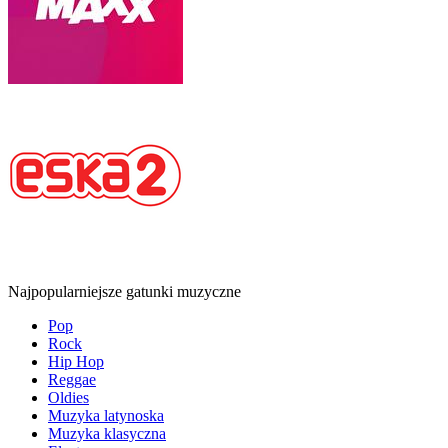
Najpopularniejsze gatunki muzyczne
Pop
Rock
Hip Hop
Reggae
Oldies
Muzyka latynoska
Muzyka klasyczna