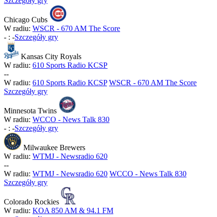
Szczegóły gry
Chicago Cubs
W radiu:
WSCR - 670 AM The Score
-
:
-
Szczegóły gry
Kansas City Royals
W radiu:
610 Sports Radio KCSP
-
-
W radiu:
610 Sports Radio KCSP
WSCR - 670 AM The Score
Szczegóły gry
Minnesota Twins
W radiu:
WCCO - News Talk 830
-
:
-
Szczegóły gry
Milwaukee Brewers
W radiu:
WTMJ - Newsradio 620
-
-
W radiu:
WTMJ - Newsradio 620
WCCO - News Talk 830
Szczegóły gry
Colorado Rockies
W radiu:
KOA 850 AM & 94.1 FM