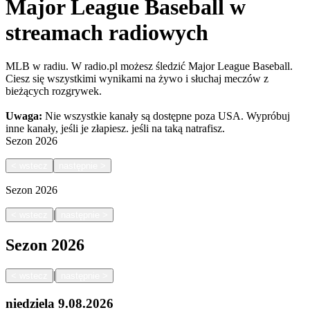
Major League Baseball w
streamach radiowych
MLB w radiu. W radio.pl możesz śledzić Major League Baseball.
Ciesz się wszystkimi wynikami na żywo i słuchaj meczów z
bieżących rozgrywek.
Uwaga:
Nie wszystkie kanały są dostępne poza USA. Wypróbuj
inne kanały, jeśli je złapiesz.
jeśli na taką natrafisz.
Sezon
2026
<
wstecz
następnie
>
Sezon
2026
|
<
wstecz
następnie
>
Sezon
2026
|
<
wstecz
następnie
>
niedziela
9.08.2026