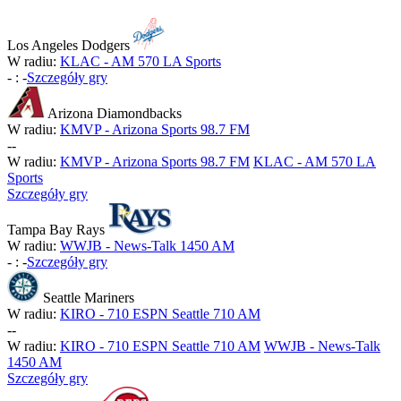
Los Angeles Dodgers
W radiu:
KLAC - AM 570 LA Sports
-
:
-
Szczegóły gry
Arizona Diamondbacks
W radiu:
KMVP - Arizona Sports 98.7 FM
-
-
W radiu:
KMVP - Arizona Sports 98.7 FM
KLAC - AM 570 LA
Sports
Szczegóły gry
Tampa Bay Rays
W radiu:
WWJB - News-Talk 1450 AM
-
:
-
Szczegóły gry
Seattle Mariners
W radiu:
KIRO - 710 ESPN Seattle 710 AM
-
-
W radiu:
KIRO - 710 ESPN Seattle 710 AM
WWJB - News-Talk
1450 AM
Szczegóły gry