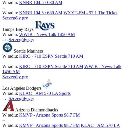
W radiu:
KNBR 104.5 / 680 AM
-
-
W radiu:
KNBR 104.5 / 680 AM
WXYT-FM - 97.1 The Ticket
Szczegóły gry
Tampa Bay Rays
W radiu:
WWJB - News-Talk 1450 AM
-
:
-
Szczegóły gry
Seattle Mariners
W radiu:
KIRO - 710 ESPN Seattle 710 AM
-
-
W radiu:
KIRO - 710 ESPN Seattle 710 AM
WWJB - News-Talk
1450 AM
Szczegóły gry
Los Angeles Dodgers
W radiu:
KLAC - AM 570 LA Sports
-
:
-
Szczegóły gry
Arizona Diamondbacks
W radiu:
KMVP - Arizona Sports 98.7 FM
-
-
W radiu:
KMVP - Arizona Sports 98.7 FM
KLAC - AM 570 LA