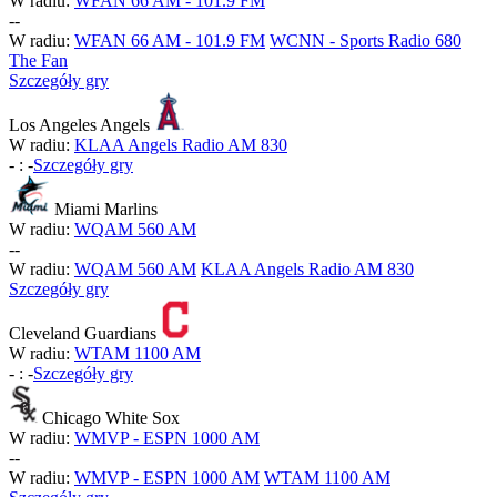
W radiu:
WFAN 66 AM - 101.9 FM
-
-
W radiu:
WFAN 66 AM - 101.9 FM
WCNN - Sports Radio 680
The Fan
Szczegóły gry
Los Angeles Angels
W radiu:
KLAA Angels Radio AM 830
-
:
-
Szczegóły gry
Miami Marlins
W radiu:
WQAM 560 AM
-
-
W radiu:
WQAM 560 AM
KLAA Angels Radio AM 830
Szczegóły gry
Cleveland Guardians
W radiu:
WTAM 1100 AM
-
:
-
Szczegóły gry
Chicago White Sox
W radiu:
WMVP - ESPN 1000 AM
-
-
W radiu:
WMVP - ESPN 1000 AM
WTAM 1100 AM