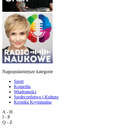
Najpopularniejsze kategorie
Sport
Komedia
Wiadomości
Społeczeństwo i Kultura
Kronika Kryminalna
A - H
I - P
Q - Z