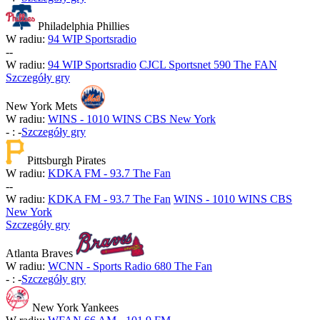
Philadelphia Phillies
W radiu:
94 WIP Sportsradio
-
-
W radiu:
94 WIP Sportsradio
CJCL Sportsnet 590 The FAN
Szczegóły gry
New York Mets
W radiu:
WINS - 1010 WINS CBS New York
-
:
-
Szczegóły gry
Pittsburgh Pirates
W radiu:
KDKA FM - 93.7 The Fan
-
-
W radiu:
KDKA FM - 93.7 The Fan
WINS - 1010 WINS CBS
New York
Szczegóły gry
Atlanta Braves
W radiu:
WCNN - Sports Radio 680 The Fan
-
:
-
Szczegóły gry
New York Yankees