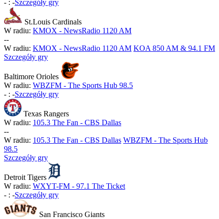
-
:
-
Szczegóły gry
St.Louis Cardinals
W radiu:
KMOX - NewsRadio 1120 AM
-
-
W radiu:
KMOX - NewsRadio 1120 AM
KOA 850 AM & 94.1 FM
Szczegóły gry
Baltimore Orioles
W radiu:
WBZFM - The Sports Hub 98.5
-
:
-
Szczegóły gry
Texas Rangers
W radiu:
105.3 The Fan - CBS Dallas
-
-
W radiu:
105.3 The Fan - CBS Dallas
WBZFM - The Sports Hub
98.5
Szczegóły gry
Detroit Tigers
W radiu:
WXYT-FM - 97.1 The Ticket
-
:
-
Szczegóły gry
San Francisco Giants