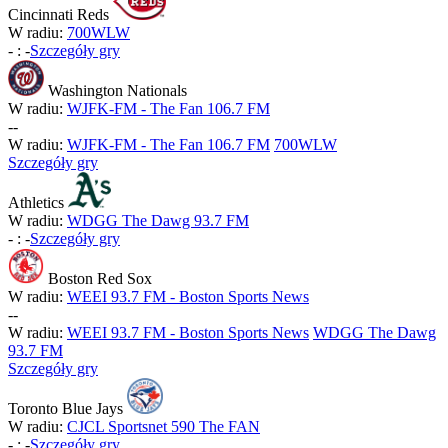
Cincinnati Reds
W radiu:
700WLW
-
:
-
Szczegóły gry
Washington Nationals
W radiu:
WJFK-FM - The Fan 106.7 FM
-
-
W radiu:
WJFK-FM - The Fan 106.7 FM
700WLW
Szczegóły gry
Athletics
W radiu:
WDGG The Dawg 93.7 FM
-
:
-
Szczegóły gry
Boston Red Sox
W radiu:
WEEI 93.7 FM - Boston Sports News
-
-
W radiu:
WEEI 93.7 FM - Boston Sports News
WDGG The Dawg
93.7 FM
Szczegóły gry
Toronto Blue Jays
W radiu:
CJCL Sportsnet 590 The FAN
-
:
-
Szczegóły gry