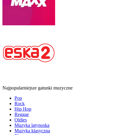
Najpopularniejsze gatunki muzyczne
Pop
Rock
Hip Hop
Reggae
Oldies
Muzyka latynoska
Muzyka klasyczna