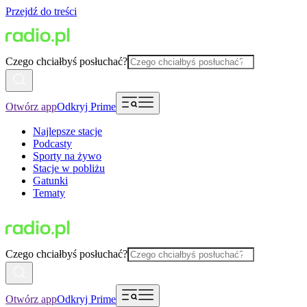
Przejdź do treści
Czego chciałbyś posłuchać?
Otwórz app
Odkryj Prime
Najlepsze stacje
Podcasty
Sporty na żywo
Stacje w pobliżu
Gatunki
Tematy
Czego chciałbyś posłuchać?
Otwórz app
Odkryj Prime