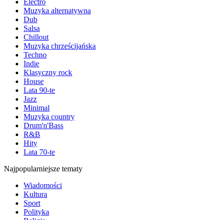
Electro
Muzyka alternatywna
Dub
Salsa
Chillout
Muzyka chrześcijańska
Techno
Indie
Klasyczny rock
House
Lata 90-te
Jazz
Minimal
Muzyka country
Drum'n'Bass
R&B
Hity
Lata 70-te
Najpopularniejsze tematy
Wiadomości
Kultura
Sport
Polityka