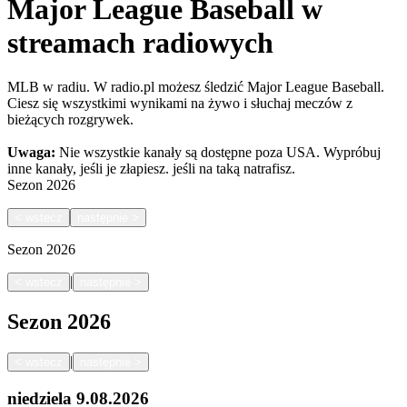
Major League Baseball w
streamach radiowych
MLB w radiu. W radio.pl możesz śledzić Major League Baseball.
Ciesz się wszystkimi wynikami na żywo i słuchaj meczów z
bieżących rozgrywek.
Uwaga:
Nie wszystkie kanały są dostępne poza USA. Wypróbuj
inne kanały, jeśli je złapiesz.
jeśli na taką natrafisz.
Sezon
2026
<
wstecz
następnie
>
Sezon
2026
|
<
wstecz
następnie
>
Sezon
2026
|
<
wstecz
następnie
>
niedziela
9.08.2026