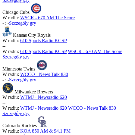
Szczegóły gry
Chicago Cubs
W radiu:
WSCR - 670 AM The Score
-
:
-
Szczegóły gry
Kansas City Royals
W radiu:
610 Sports Radio KCSP
-
-
W radiu:
610 Sports Radio KCSP
WSCR - 670 AM The Score
Szczegóły gry
Minnesota Twins
W radiu:
WCCO - News Talk 830
-
:
-
Szczegóły gry
Milwaukee Brewers
W radiu:
WTMJ - Newsradio 620
-
-
W radiu:
WTMJ - Newsradio 620
WCCO - News Talk 830
Szczegóły gry
Colorado Rockies
W radiu:
KOA 850 AM & 94.1 FM