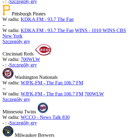
-
:
-
Szczegóły gry
Pittsburgh Pirates
W radiu:
KDKA FM - 93.7 The Fan
-
-
W radiu:
KDKA FM - 93.7 The Fan
WINS - 1010 WINS CBS
New York
Szczegóły gry
Cincinnati Reds
W radiu:
700WLW
-
:
-
Szczegóły gry
Washington Nationals
W radiu:
WJFK-FM - The Fan 106.7 FM
-
-
W radiu:
WJFK-FM - The Fan 106.7 FM
700WLW
Szczegóły gry
Minnesota Twins
W radiu:
WCCO - News Talk 830
-
:
-
Szczegóły gry
Milwaukee Brewers