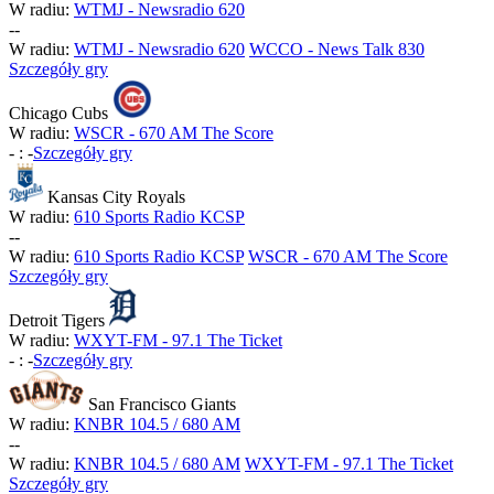
W radiu:
WTMJ - Newsradio 620
-
-
W radiu:
WTMJ - Newsradio 620
WCCO - News Talk 830
Szczegóły gry
Chicago Cubs
W radiu:
WSCR - 670 AM The Score
-
:
-
Szczegóły gry
Kansas City Royals
W radiu:
610 Sports Radio KCSP
-
-
W radiu:
610 Sports Radio KCSP
WSCR - 670 AM The Score
Szczegóły gry
Detroit Tigers
W radiu:
WXYT-FM - 97.1 The Ticket
-
:
-
Szczegóły gry
San Francisco Giants
W radiu:
KNBR 104.5 / 680 AM
-
-
W radiu:
KNBR 104.5 / 680 AM
WXYT-FM - 97.1 The Ticket
Szczegóły gry