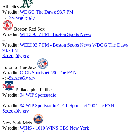
Athletics
W radiu:
WDGG The Dawg 93.7 FM
-
:
-
Szczegóły gry
Boston Red Sox
W radiu:
WEEI 93.7 FM - Boston Sports News
-
-
W radiu:
WEEI 93.7 FM - Boston Sports News
WDGG The Dawg
93.7 FM
Szczegóły gry
Toronto Blue Jays
W radiu:
CJCL Sportsnet 590 The FAN
-
:
-
Szczegóły gry
Philadelphia Phillies
W radiu:
94 WIP Sportsradio
-
-
W radiu:
94 WIP Sportsradio
CJCL Sportsnet 590 The FAN
Szczegóły gry
New York Mets
W radiu:
WINS - 1010 WINS CBS New York