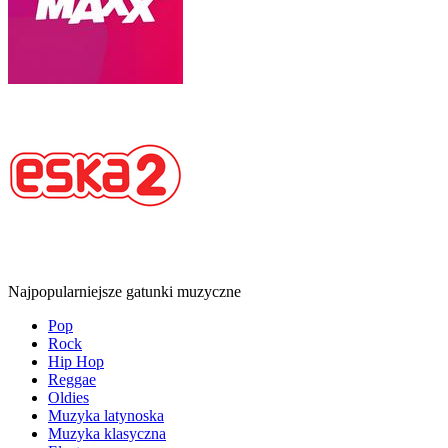
Najpopularniejsze gatunki muzyczne
Pop
Rock
Hip Hop
Reggae
Oldies
Muzyka latynoska
Muzyka klasyczna