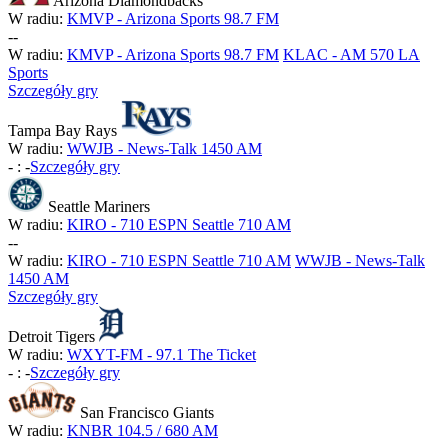
Arizona Diamondbacks
W radiu:
KMVP - Arizona Sports 98.7 FM
-
-
W radiu:
KMVP - Arizona Sports 98.7 FM
KLAC - AM 570 LA
Sports
Szczegóły gry
Tampa Bay Rays
W radiu:
WWJB - News-Talk 1450 AM
-
:
-
Szczegóły gry
Seattle Mariners
W radiu:
KIRO - 710 ESPN Seattle 710 AM
-
-
W radiu:
KIRO - 710 ESPN Seattle 710 AM
WWJB - News-Talk
1450 AM
Szczegóły gry
Detroit Tigers
W radiu:
WXYT-FM - 97.1 The Ticket
-
:
-
Szczegóły gry
San Francisco Giants
W radiu:
KNBR 104.5 / 680 AM