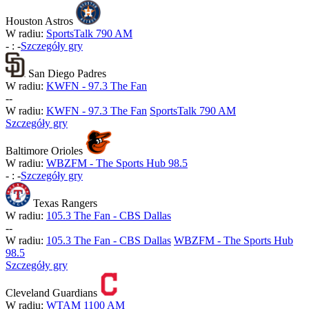
Houston Astros
W radiu:
SportsTalk 790 AM
-
:
-
Szczegóły gry
San Diego Padres
W radiu:
KWFN - 97.3 The Fan
-
-
W radiu:
KWFN - 97.3 The Fan
SportsTalk 790 AM
Szczegóły gry
Baltimore Orioles
W radiu:
WBZFM - The Sports Hub 98.5
-
:
-
Szczegóły gry
Texas Rangers
W radiu:
105.3 The Fan - CBS Dallas
-
-
W radiu:
105.3 The Fan - CBS Dallas
WBZFM - The Sports Hub
98.5
Szczegóły gry
Cleveland Guardians
W radiu:
WTAM 1100 AM