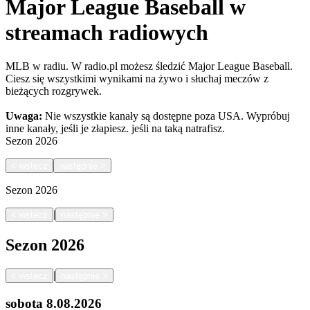
Major League Baseball w
streamach radiowych
MLB w radiu. W radio.pl możesz śledzić Major League Baseball.
Ciesz się wszystkimi wynikami na żywo i słuchaj meczów z
bieżących rozgrywek.
Uwaga:
Nie wszystkie kanały są dostępne poza USA. Wypróbuj
inne kanały, jeśli je złapiesz.
jeśli na taką natrafisz.
Sezon
2026
<
wstecz
następnie
>
Sezon
2026
|
<
wstecz
następnie
>
Sezon
2026
|
<
wstecz
następnie
>
sobota
8.08.2026