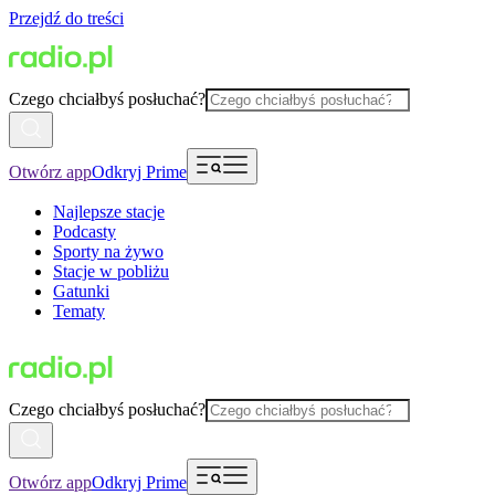
Przejdź do treści
Czego chciałbyś posłuchać?
Otwórz app
Odkryj Prime
Najlepsze stacje
Podcasty
Sporty na żywo
Stacje w pobliżu
Gatunki
Tematy
Czego chciałbyś posłuchać?
Otwórz app
Odkryj Prime