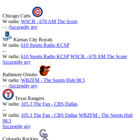
Chicago Cubs
W radiu:
WSCR - 670 AM The Score
-
:
-
Szczegóły gry
Kansas City Royals
W radiu:
610 Sports Radio KCSP
-
-
W radiu:
610 Sports Radio KCSP
WSCR - 670 AM The Score
Szczegóły gry
Baltimore Orioles
W radiu:
WBZFM - The Sports Hub 98.5
-
:
-
Szczegóły gry
Texas Rangers
W radiu:
105.3 The Fan - CBS Dallas
-
-
W radiu:
105.3 The Fan - CBS Dallas
WBZFM - The Sports Hub
98.5
Szczegóły gry
Colorado Rockies