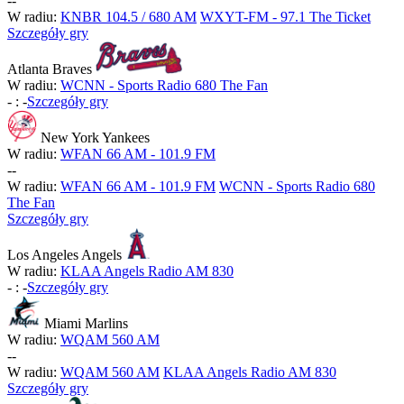
-
-
W radiu:
KNBR 104.5 / 680 AM
WXYT-FM - 97.1 The Ticket
Szczegóły gry
Atlanta Braves
W radiu:
WCNN - Sports Radio 680 The Fan
-
:
-
Szczegóły gry
New York Yankees
W radiu:
WFAN 66 AM - 101.9 FM
-
-
W radiu:
WFAN 66 AM - 101.9 FM
WCNN - Sports Radio 680
The Fan
Szczegóły gry
Los Angeles Angels
W radiu:
KLAA Angels Radio AM 830
-
:
-
Szczegóły gry
Miami Marlins
W radiu:
WQAM 560 AM
-
-
W radiu:
WQAM 560 AM
KLAA Angels Radio AM 830
Szczegóły gry