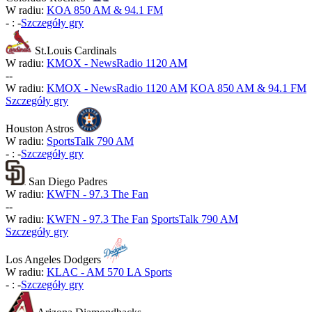
W radiu:
KOA 850 AM & 94.1 FM
-
:
-
Szczegóły gry
St.Louis Cardinals
W radiu:
KMOX - NewsRadio 1120 AM
-
-
W radiu:
KMOX - NewsRadio 1120 AM
KOA 850 AM & 94.1 FM
Szczegóły gry
Houston Astros
W radiu:
SportsTalk 790 AM
-
:
-
Szczegóły gry
San Diego Padres
W radiu:
KWFN - 97.3 The Fan
-
-
W radiu:
KWFN - 97.3 The Fan
SportsTalk 790 AM
Szczegóły gry
Los Angeles Dodgers
W radiu:
KLAC - AM 570 LA Sports
-
:
-
Szczegóły gry