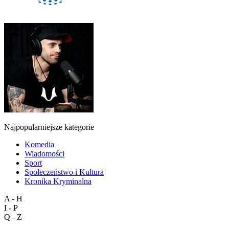
Najpopularniejsze kategorie
Komedia
Wiadomości
Sport
Społeczeństwo i Kultura
Kronika Kryminalna
A - H
I - P
Q - Z