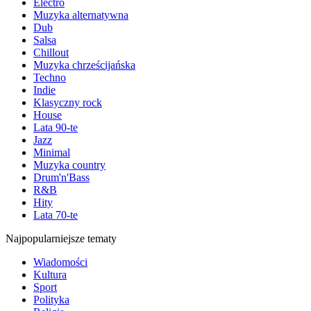
Electro
Muzyka alternatywna
Dub
Salsa
Chillout
Muzyka chrześcijańska
Techno
Indie
Klasyczny rock
House
Lata 90-te
Jazz
Minimal
Muzyka country
Drum'n'Bass
R&B
Hity
Lata 70-te
Najpopularniejsze tematy
Wiadomości
Kultura
Sport
Polityka