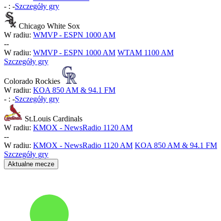
-
:
-
Szczegóły gry
Chicago White Sox
W radiu:
WMVP - ESPN 1000 AM
-
-
W radiu:
WMVP - ESPN 1000 AM
WTAM 1100 AM
Szczegóły gry
Colorado Rockies
W radiu:
KOA 850 AM & 94.1 FM
-
:
-
Szczegóły gry
St.Louis Cardinals
W radiu:
KMOX - NewsRadio 1120 AM
-
-
W radiu:
KMOX - NewsRadio 1120 AM
KOA 850 AM & 94.1 FM
Szczegóły gry
Aktualne mecze