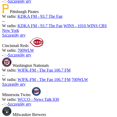
-
:
-
Szczegóły gry
Pittsburgh Pirates
W radiu:
KDKA FM - 93.7 The Fan
-
-
W radiu:
KDKA FM - 93.7 The Fan
WINS - 1010 WINS CBS
New York
Szczegóły gry
Cincinnati Reds
W radiu:
700WLW
-
:
-
Szczegóły gry
Washington Nationals
W radiu:
WJFK-FM - The Fan 106.7 FM
-
-
W radiu:
WJFK-FM - The Fan 106.7 FM
700WLW
Szczegóły gry
Minnesota Twins
W radiu:
WCCO - News Talk 830
-
:
-
Szczegóły gry
Milwaukee Brewers