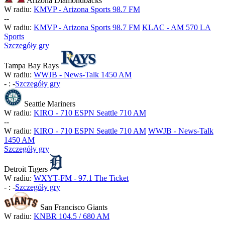
Arizona Diamondbacks
W radiu:
KMVP - Arizona Sports 98.7 FM
-
-
W radiu:
KMVP - Arizona Sports 98.7 FM
KLAC - AM 570 LA
Sports
Szczegóły gry
Tampa Bay Rays
W radiu:
WWJB - News-Talk 1450 AM
-
:
-
Szczegóły gry
Seattle Mariners
W radiu:
KIRO - 710 ESPN Seattle 710 AM
-
-
W radiu:
KIRO - 710 ESPN Seattle 710 AM
WWJB - News-Talk
1450 AM
Szczegóły gry
Detroit Tigers
W radiu:
WXYT-FM - 97.1 The Ticket
-
:
-
Szczegóły gry
San Francisco Giants
W radiu:
KNBR 104.5 / 680 AM