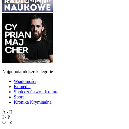
Najpopularniejsze kategorie
Wiadomości
Komedia
Społeczeństwo i Kultura
Sport
Kronika Kryminalna
A - H
I - P
Q - Z