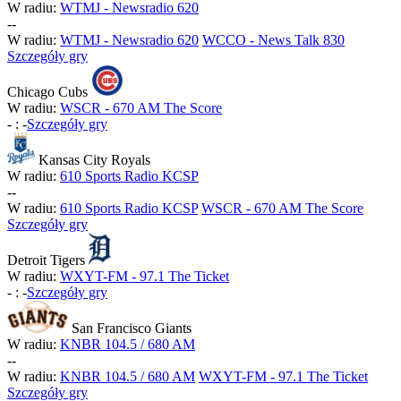
W radiu:
WTMJ - Newsradio 620
-
-
W radiu:
WTMJ - Newsradio 620
WCCO - News Talk 830
Szczegóły gry
Chicago Cubs
W radiu:
WSCR - 670 AM The Score
-
:
-
Szczegóły gry
Kansas City Royals
W radiu:
610 Sports Radio KCSP
-
-
W radiu:
610 Sports Radio KCSP
WSCR - 670 AM The Score
Szczegóły gry
Detroit Tigers
W radiu:
WXYT-FM - 97.1 The Ticket
-
:
-
Szczegóły gry
San Francisco Giants
W radiu:
KNBR 104.5 / 680 AM
-
-
W radiu:
KNBR 104.5 / 680 AM
WXYT-FM - 97.1 The Ticket
Szczegóły gry