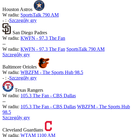
Houston Astros
W radiu:
SportsTalk 790 AM
-
:
-
Szczegóły gry
San Diego Padres
W radiu:
KWFN - 97.3 The Fan
-
-
W radiu:
KWFN - 97.3 The Fan
SportsTalk 790 AM
Szczegóły gry
Baltimore Orioles
W radiu:
WBZFM - The Sports Hub 98.5
-
:
-
Szczegóły gry
Texas Rangers
W radiu:
105.3 The Fan - CBS Dallas
-
-
W radiu:
105.3 The Fan - CBS Dallas
WBZFM - The Sports Hub
98.5
Szczegóły gry
Cleveland Guardians
W radiu:
WTAM 1100 AM