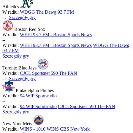
Athletics
W radiu:
WDGG The Dawg 93.7 FM
-
:
-
Szczegóły gry
Boston Red Sox
W radiu:
WEEI 93.7 FM - Boston Sports News
-
-
W radiu:
WEEI 93.7 FM - Boston Sports News
WDGG The Dawg
93.7 FM
Szczegóły gry
Toronto Blue Jays
W radiu:
CJCL Sportsnet 590 The FAN
-
:
-
Szczegóły gry
Philadelphia Phillies
W radiu:
94 WIP Sportsradio
-
-
W radiu:
94 WIP Sportsradio
CJCL Sportsnet 590 The FAN
Szczegóły gry
New York Mets
W radiu:
WINS - 1010 WINS CBS New York