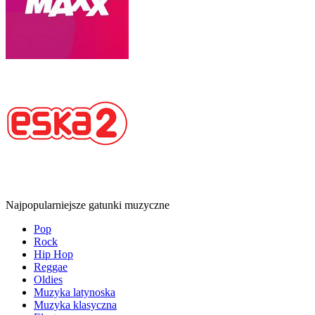
Najpopularniejsze gatunki muzyczne
Pop
Rock
Hip Hop
Reggae
Oldies
Muzyka latynoska
Muzyka klasyczna