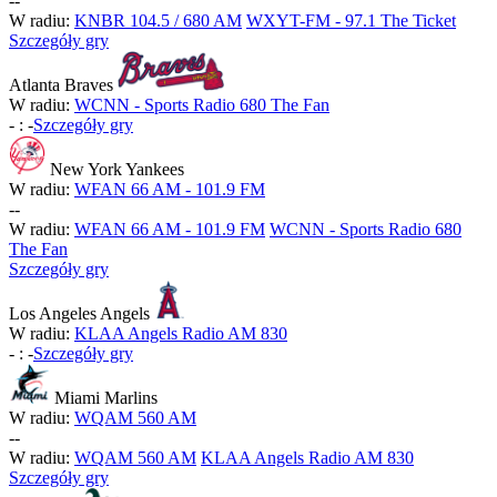
-
-
W radiu:
KNBR 104.5 / 680 AM
WXYT-FM - 97.1 The Ticket
Szczegóły gry
Atlanta Braves
W radiu:
WCNN - Sports Radio 680 The Fan
-
:
-
Szczegóły gry
New York Yankees
W radiu:
WFAN 66 AM - 101.9 FM
-
-
W radiu:
WFAN 66 AM - 101.9 FM
WCNN - Sports Radio 680
The Fan
Szczegóły gry
Los Angeles Angels
W radiu:
KLAA Angels Radio AM 830
-
:
-
Szczegóły gry
Miami Marlins
W radiu:
WQAM 560 AM
-
-
W radiu:
WQAM 560 AM
KLAA Angels Radio AM 830
Szczegóły gry