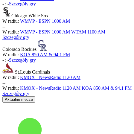
-
:
-
Szczegóły gry
Chicago White Sox
W radiu:
WMVP - ESPN 1000 AM
-
-
W radiu:
WMVP - ESPN 1000 AM
WTAM 1100 AM
Szczegóły gry
Colorado Rockies
W radiu:
KOA 850 AM & 94.1 FM
-
:
-
Szczegóły gry
St.Louis Cardinals
W radiu:
KMOX - NewsRadio 1120 AM
-
-
W radiu:
KMOX - NewsRadio 1120 AM
KOA 850 AM & 94.1 FM
Szczegóły gry
Aktualne mecze