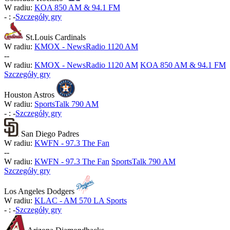
W radiu:
KOA 850 AM & 94.1 FM
-
:
-
Szczegóły gry
St.Louis Cardinals
W radiu:
KMOX - NewsRadio 1120 AM
-
-
W radiu:
KMOX - NewsRadio 1120 AM
KOA 850 AM & 94.1 FM
Szczegóły gry
Houston Astros
W radiu:
SportsTalk 790 AM
-
:
-
Szczegóły gry
San Diego Padres
W radiu:
KWFN - 97.3 The Fan
-
-
W radiu:
KWFN - 97.3 The Fan
SportsTalk 790 AM
Szczegóły gry
Los Angeles Dodgers
W radiu:
KLAC - AM 570 LA Sports
-
:
-
Szczegóły gry