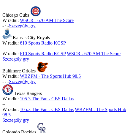
Chicago Cubs
W radiu:
WSCR - 670 AM The Score
-
:
-
Szczegóły gry
Kansas City Royals
W radiu:
610 Sports Radio KCSP
-
-
W radiu:
610 Sports Radio KCSP
WSCR - 670 AM The Score
Szczegóły gry
Baltimore Orioles
W radiu:
WBZFM - The Sports Hub 98.5
-
:
-
Szczegóły gry
Texas Rangers
W radiu:
105.3 The Fan - CBS Dallas
-
-
W radiu:
105.3 The Fan - CBS Dallas
WBZFM - The Sports Hub
98.5
Szczegóły gry
Colorado Rockies