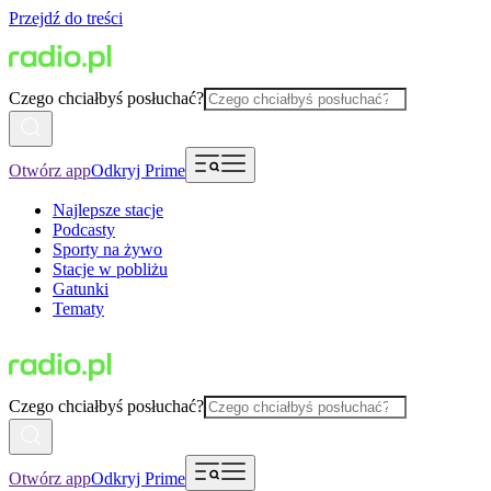
Przejdź do treści
Czego chciałbyś posłuchać?
Otwórz app
Odkryj Prime
Najlepsze stacje
Podcasty
Sporty na żywo
Stacje w pobliżu
Gatunki
Tematy
Czego chciałbyś posłuchać?
Otwórz app
Odkryj Prime