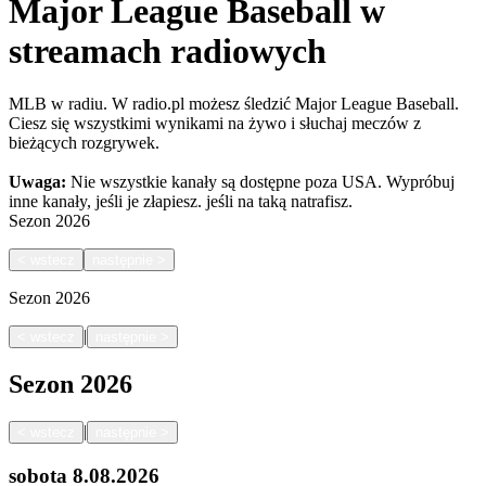
Major League Baseball w
streamach radiowych
MLB w radiu. W radio.pl możesz śledzić Major League Baseball.
Ciesz się wszystkimi wynikami na żywo i słuchaj meczów z
bieżących rozgrywek.
Uwaga:
Nie wszystkie kanały są dostępne poza USA. Wypróbuj
inne kanały, jeśli je złapiesz.
jeśli na taką natrafisz.
Sezon
2026
<
wstecz
następnie
>
Sezon
2026
|
<
wstecz
następnie
>
Sezon
2026
|
<
wstecz
następnie
>
sobota
8.08.2026