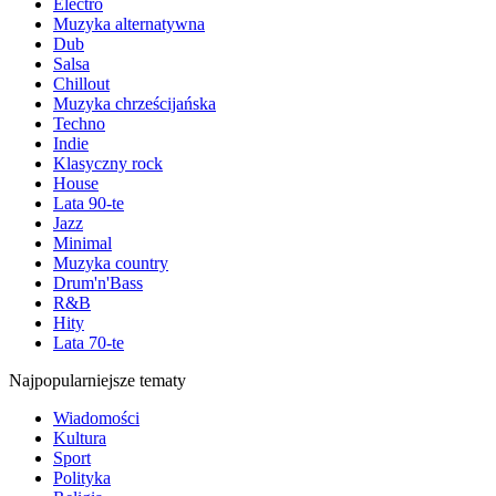
Electro
Muzyka alternatywna
Dub
Salsa
Chillout
Muzyka chrześcijańska
Techno
Indie
Klasyczny rock
House
Lata 90-te
Jazz
Minimal
Muzyka country
Drum'n'Bass
R&B
Hity
Lata 70-te
Najpopularniejsze tematy
Wiadomości
Kultura
Sport
Polityka