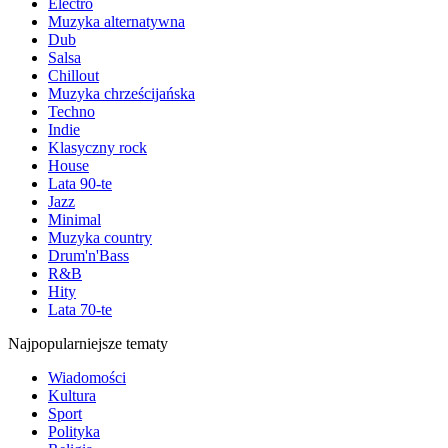
Electro
Muzyka alternatywna
Dub
Salsa
Chillout
Muzyka chrześcijańska
Techno
Indie
Klasyczny rock
House
Lata 90-te
Jazz
Minimal
Muzyka country
Drum'n'Bass
R&B
Hity
Lata 70-te
Najpopularniejsze tematy
Wiadomości
Kultura
Sport
Polityka