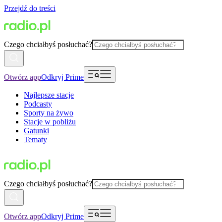
Przejdź do treści
Czego chciałbyś posłuchać?
Otwórz app
Odkryj Prime
Najlepsze stacje
Podcasty
Sporty na żywo
Stacje w pobliżu
Gatunki
Tematy
Czego chciałbyś posłuchać?
Otwórz app
Odkryj Prime