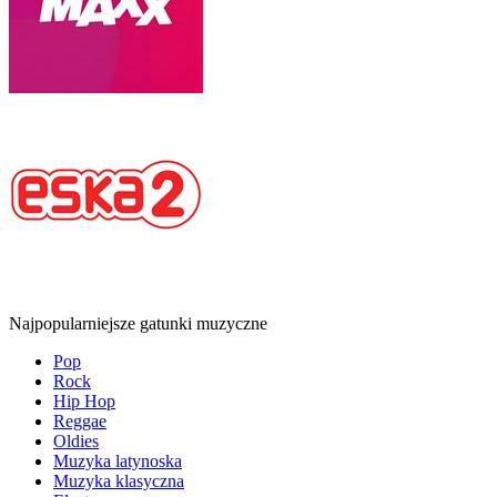
Najpopularniejsze gatunki muzyczne
Pop
Rock
Hip Hop
Reggae
Oldies
Muzyka latynoska
Muzyka klasyczna