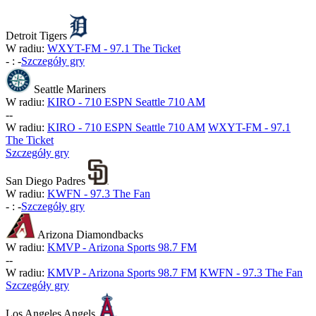
Detroit Tigers
W radiu:
WXYT-FM - 97.1 The Ticket
-
:
-
Szczegóły gry
Seattle Mariners
W radiu:
KIRO - 710 ESPN Seattle 710 AM
-
-
W radiu:
KIRO - 710 ESPN Seattle 710 AM
WXYT-FM - 97.1
The Ticket
Szczegóły gry
San Diego Padres
W radiu:
KWFN - 97.3 The Fan
-
:
-
Szczegóły gry
Arizona Diamondbacks
W radiu:
KMVP - Arizona Sports 98.7 FM
-
-
W radiu:
KMVP - Arizona Sports 98.7 FM
KWFN - 97.3 The Fan
Szczegóły gry
Los Angeles Angels