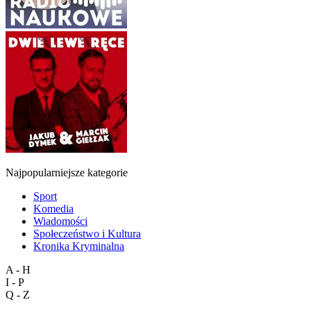
Najpopularniejsze kategorie
Sport
Komedia
Wiadomości
Społeczeństwo i Kultura
Kronika Kryminalna
A - H
I - P
Q - Z