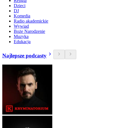
Religia
Dzieci
DJ
Komedia
Radio akademickie
Wywiad
Boże Narodzenie
Muzyka
Edukacja
Najlepsze podcasty