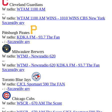
Cleveland Guardians
W radiu:
WTAM 1100 AM
-
-
W radiu:
WTAM 1100 AM
WINS - 1010 WINS CBS New York
Szczegóły gry
Pittsburgh Pirates
W radiu:
KDKA FM - 93.7 The Fan
-
:
-
Szczegóły gry
Milwaukee Brewers
W radiu:
WTMJ - Newsradio 620
-
-
W radiu:
WTMJ - Newsradio 620
KDKA FM - 93.7 The Fan
Szczegóły gry
Toronto Blue Jays
W radiu:
CJCL Sportsnet 590 The FAN
-
:
-
Szczegóły gry
Chicago Cubs
W radiu:
WSCR - 670 AM The Score
-
-