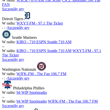
W radiu:
WSCR - 670 AM The Score
CJCL Sportsnet 590 The
FAN
Szczegóły gry
Detroit Tigers
W radiu:
WXYT-FM - 97.1 The Ticket
-
:
-
Szczegóły gry
Seattle Mariners
W radiu:
KIRO - 710 ESPN Seattle 710 AM
-
-
W radiu:
KIRO - 710 ESPN Seattle 710 AM
WXYT-FM - 97.1
The Ticket
Szczegóły gry
Washington Nationals
W radiu:
WJFK-FM - The Fan 106.7 FM
-
:
-
Szczegóły gry
Philadelphia Phillies
W radiu:
94 WIP Sportsradio
-
-
W radiu:
94 WIP Sportsradio
WJFK-FM - The Fan 106.7 FM
Szczegóły gry