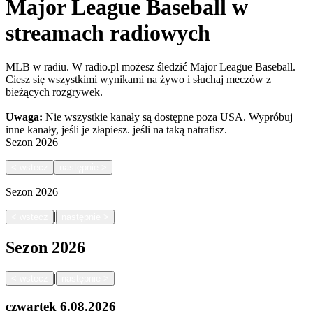
Major League Baseball w
streamach radiowych
MLB w radiu. W radio.pl możesz śledzić Major League Baseball.
Ciesz się wszystkimi wynikami na żywo i słuchaj meczów z
bieżących rozgrywek.
Uwaga:
Nie wszystkie kanały są dostępne poza USA. Wypróbuj
inne kanały, jeśli je złapiesz.
jeśli na taką natrafisz.
Sezon
2026
<
wstecz
następnie
>
Sezon
2026
|
<
wstecz
następnie
>
Sezon
2026
|
<
wstecz
następnie
>
czwartek
6.08.2026