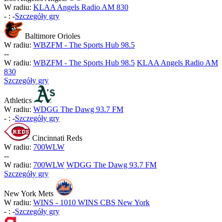
W radiu:
KLAA Angels Radio AM 830
-
:
-
Szczegóły gry
Baltimore Orioles
W radiu:
WBZFM - The Sports Hub 98.5
-
-
W radiu:
WBZFM - The Sports Hub 98.5
KLAA Angels Radio AM
830
Szczegóły gry
Athletics
W radiu:
WDGG The Dawg 93.7 FM
-
:
-
Szczegóły gry
Cincinnati Reds
W radiu:
700WLW
-
-
W radiu:
700WLW
WDGG The Dawg 93.7 FM
Szczegóły gry
New York Mets
W radiu:
WINS - 1010 WINS CBS New York
-
:
-
Szczegóły gry