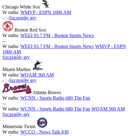
Chicago White Sox
W radiu:
WMVP - ESPN 1000 AM
-
:
-
Szczegóły gry
Boston Red Sox
W radiu:
WEEI 93.7 FM - Boston Sports News
-
-
W radiu:
WEEI 93.7 FM - Boston Sports News
WMVP - ESPN
1000 AM
Szczegóły gry
Miami Marlins
W radiu:
WQAM 560 AM
-
:
-
Szczegóły gry
Atlanta Braves
W radiu:
WCNN - Sports Radio 680 The Fan
-
-
W radiu:
WCNN - Sports Radio 680 The Fan
WQAM 560 AM
Szczegóły gry
Minnesota Twins
W radiu:
WCCO - News Talk 830