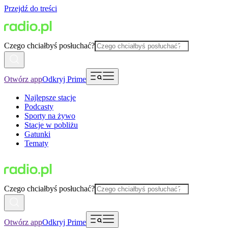
Przejdź do treści
Czego chciałbyś posłuchać?
Otwórz app
Odkryj Prime
Najlepsze stacje
Podcasty
Sporty na żywo
Stacje w pobliżu
Gatunki
Tematy
Czego chciałbyś posłuchać?
Otwórz app
Odkryj Prime