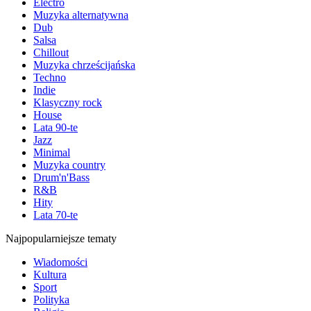
Electro
Muzyka alternatywna
Dub
Salsa
Chillout
Muzyka chrześcijańska
Techno
Indie
Klasyczny rock
House
Lata 90-te
Jazz
Minimal
Muzyka country
Drum'n'Bass
R&B
Hity
Lata 70-te
Najpopularniejsze tematy
Wiadomości
Kultura
Sport
Polityka