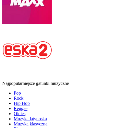
Najpopularniejsze gatunki muzyczne
Pop
Rock
Hip Hop
Reggae
Oldies
Muzyka latynoska
Muzyka klasyczna