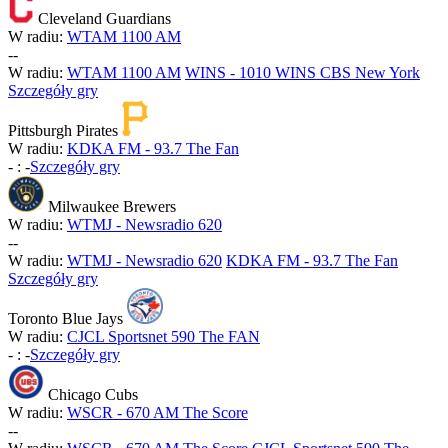
Cleveland Guardians
W radiu:
WTAM 1100 AM
-
-
W radiu:
WTAM 1100 AM
WINS - 1010 WINS CBS New York
Szczegóły gry
Pittsburgh Pirates
W radiu:
KDKA FM - 93.7 The Fan
-
:
-
Szczegóły gry
Milwaukee Brewers
W radiu:
WTMJ - Newsradio 620
-
-
W radiu:
WTMJ - Newsradio 620
KDKA FM - 93.7 The Fan
Szczegóły gry
Toronto Blue Jays
W radiu:
CJCL Sportsnet 590 The FAN
-
:
-
Szczegóły gry
Chicago Cubs
W radiu:
WSCR - 670 AM The Score
-
-