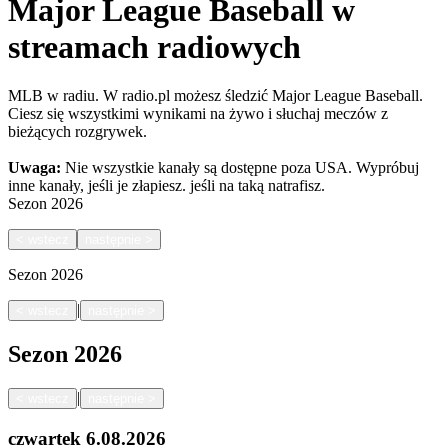
Major League Baseball w
streamach radiowych
MLB w radiu. W radio.pl możesz śledzić Major League Baseball.
Ciesz się wszystkimi wynikami na żywo i słuchaj meczów z
bieżących rozgrywek.
Uwaga:
Nie wszystkie kanały są dostępne poza USA. Wypróbuj
inne kanały, jeśli je złapiesz.
jeśli na taką natrafisz.
Sezon
2026
<
wstecz
następnie
>
Sezon
2026
|
<
wstecz
następnie
>
Sezon
2026
|
<
wstecz
następnie
>
czwartek
6.08.2026