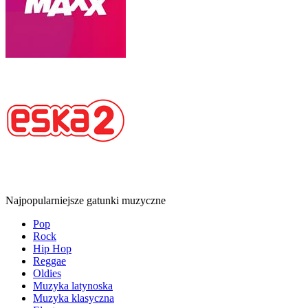
Najpopularniejsze gatunki muzyczne
Pop
Rock
Hip Hop
Reggae
Oldies
Muzyka latynoska
Muzyka klasyczna