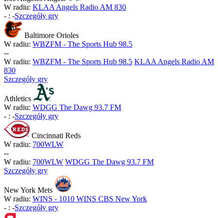
W radiu:
KLAA Angels Radio AM 830
-
:
-
Szczegóły gry
Baltimore Orioles
W radiu:
WBZFM - The Sports Hub 98.5
-
-
W radiu:
WBZFM - The Sports Hub 98.5
KLAA Angels Radio AM
830
Szczegóły gry
Athletics
W radiu:
WDGG The Dawg 93.7 FM
-
:
-
Szczegóły gry
Cincinnati Reds
W radiu:
700WLW
-
-
W radiu:
700WLW
WDGG The Dawg 93.7 FM
Szczegóły gry
New York Mets
W radiu:
WINS - 1010 WINS CBS New York
-
:
-
Szczegóły gry