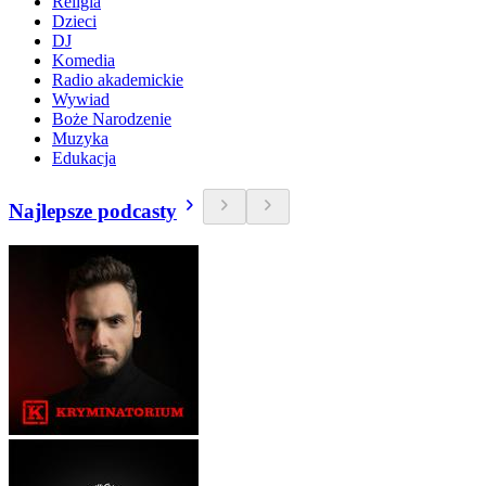
Religia
Dzieci
DJ
Komedia
Radio akademickie
Wywiad
Boże Narodzenie
Muzyka
Edukacja
Najlepsze podcasty