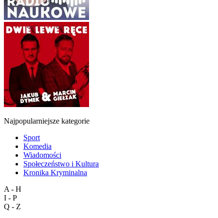
Najpopularniejsze kategorie
Sport
Komedia
Wiadomości
Społeczeństwo i Kultura
Kronika Kryminalna
A - H
I - P
Q - Z