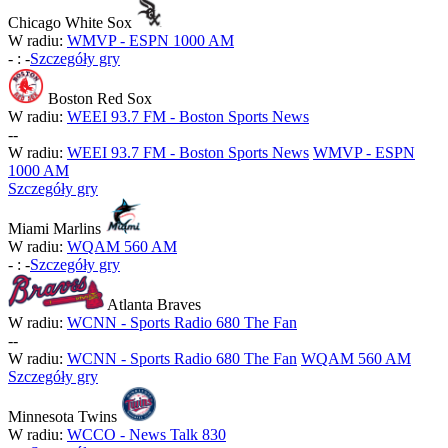
Chicago White Sox
W radiu:
WMVP - ESPN 1000 AM
-
:
-
Szczegóły gry
Boston Red Sox
W radiu:
WEEI 93.7 FM - Boston Sports News
-
-
W radiu:
WEEI 93.7 FM - Boston Sports News
WMVP - ESPN
1000 AM
Szczegóły gry
Miami Marlins
W radiu:
WQAM 560 AM
-
:
-
Szczegóły gry
Atlanta Braves
W radiu:
WCNN - Sports Radio 680 The Fan
-
-
W radiu:
WCNN - Sports Radio 680 The Fan
WQAM 560 AM
Szczegóły gry
Minnesota Twins
W radiu:
WCCO - News Talk 830