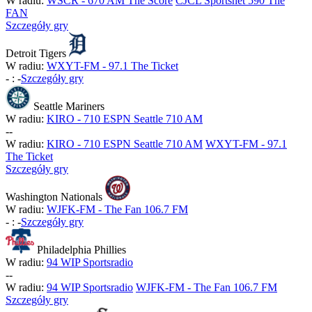
W radiu:
WSCR - 670 AM The Score
CJCL Sportsnet 590 The
FAN
Szczegóły gry
Detroit Tigers
W radiu:
WXYT-FM - 97.1 The Ticket
-
:
-
Szczegóły gry
Seattle Mariners
W radiu:
KIRO - 710 ESPN Seattle 710 AM
-
-
W radiu:
KIRO - 710 ESPN Seattle 710 AM
WXYT-FM - 97.1
The Ticket
Szczegóły gry
Washington Nationals
W radiu:
WJFK-FM - The Fan 106.7 FM
-
:
-
Szczegóły gry
Philadelphia Phillies
W radiu:
94 WIP Sportsradio
-
-
W radiu:
94 WIP Sportsradio
WJFK-FM - The Fan 106.7 FM
Szczegóły gry