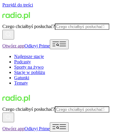
Przejdź do treści
Czego chciałbyś posłuchać?
Otwórz app
Odkryj Prime
Najlepsze stacje
Podcasty
Sporty na żywo
Stacje w pobliżu
Gatunki
Tematy
Czego chciałbyś posłuchać?
Otwórz app
Odkryj Prime