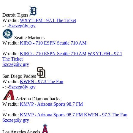
Detroit Tigers
W radiu:
WXYT-FM - 97.1 The Ticket
-
:
-
Szczegóły gry
Seattle Mariners
W radiu:
KIRO - 710 ESPN Seattle 710 AM
-
-
W radiu:
KIRO - 710 ESPN Seattle 710 AM
WXYT-FM - 97.1
The Ticket
Szczegóły gry
San Diego Padres
W radiu:
KWFN - 97.3 The Fan
-
:
-
Szczegóły gry
Arizona Diamondbacks
W radiu:
KMVP - Arizona Sports 98.7 FM
-
-
W radiu:
KMVP - Arizona Sports 98.7 FM
KWFN - 97.3 The Fan
Szczegóły gry
Los Angeles Angels