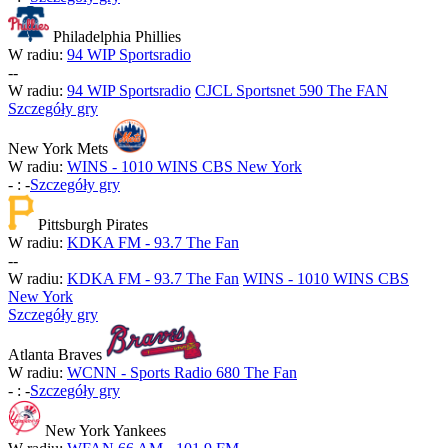
Philadelphia Phillies
W radiu:
94 WIP Sportsradio
-
-
W radiu:
94 WIP Sportsradio
CJCL Sportsnet 590 The FAN
Szczegóły gry
New York Mets
W radiu:
WINS - 1010 WINS CBS New York
-
:
-
Szczegóły gry
Pittsburgh Pirates
W radiu:
KDKA FM - 93.7 The Fan
-
-
W radiu:
KDKA FM - 93.7 The Fan
WINS - 1010 WINS CBS
New York
Szczegóły gry
Atlanta Braves
W radiu:
WCNN - Sports Radio 680 The Fan
-
:
-
Szczegóły gry
New York Yankees