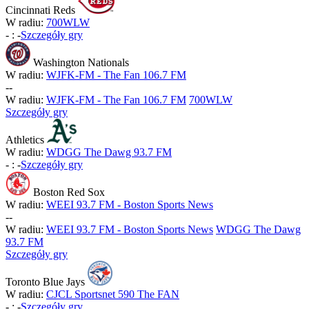
Cincinnati Reds
W radiu:
700WLW
-
:
-
Szczegóły gry
Washington Nationals
W radiu:
WJFK-FM - The Fan 106.7 FM
-
-
W radiu:
WJFK-FM - The Fan 106.7 FM
700WLW
Szczegóły gry
Athletics
W radiu:
WDGG The Dawg 93.7 FM
-
:
-
Szczegóły gry
Boston Red Sox
W radiu:
WEEI 93.7 FM - Boston Sports News
-
-
W radiu:
WEEI 93.7 FM - Boston Sports News
WDGG The Dawg
93.7 FM
Szczegóły gry
Toronto Blue Jays
W radiu:
CJCL Sportsnet 590 The FAN
-
:
-
Szczegóły gry