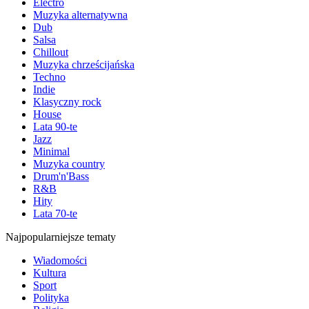
Electro
Muzyka alternatywna
Dub
Salsa
Chillout
Muzyka chrześcijańska
Techno
Indie
Klasyczny rock
House
Lata 90-te
Jazz
Minimal
Muzyka country
Drum'n'Bass
R&B
Hity
Lata 70-te
Najpopularniejsze tematy
Wiadomości
Kultura
Sport
Polityka