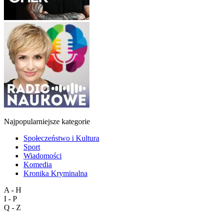
Najpopularniejsze kategorie
Społeczeństwo i Kultura
Sport
Wiadomości
Komedia
Kronika Kryminalna
A - H
I - P
Q - Z