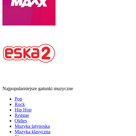
Najpopularniejsze gatunki muzyczne
Pop
Rock
Hip Hop
Reggae
Oldies
Muzyka latynoska
Muzyka klasyczna