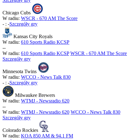
Szczegóły gry
Chicago Cubs
W radiu:
WSCR - 670 AM The Score
-
:
-
Szczegóły gry
Kansas City Royals
W radiu:
610 Sports Radio KCSP
-
-
W radiu:
610 Sports Radio KCSP
WSCR - 670 AM The Score
Szczegóły gry
Minnesota Twins
W radiu:
WCCO - News Talk 830
-
:
-
Szczegóły gry
Milwaukee Brewers
W radiu:
WTMJ - Newsradio 620
-
-
W radiu:
WTMJ - Newsradio 620
WCCO - News Talk 830
Szczegóły gry
Colorado Rockies
W radiu:
KOA 850 AM & 94.1 FM