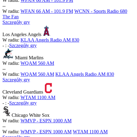
W radiu:
WFAN 66 AM - 101.9 FM
-
-
W radiu:
WFAN 66 AM - 101.9 FM
WCNN - Sports Radio 680
The Fan
Szczegóły gry
Los Angeles Angels
W radiu:
KLAA Angels Radio AM 830
-
:
-
Szczegóły gry
Miami Marlins
W radiu:
WQAM 560 AM
-
-
W radiu:
WQAM 560 AM
KLAA Angels Radio AM 830
Szczegóły gry
Cleveland Guardians
W radiu:
WTAM 1100 AM
-
:
-
Szczegóły gry
Chicago White Sox
W radiu:
WMVP - ESPN 1000 AM
-
-
W radiu:
WMVP - ESPN 1000 AM
WTAM 1100 AM