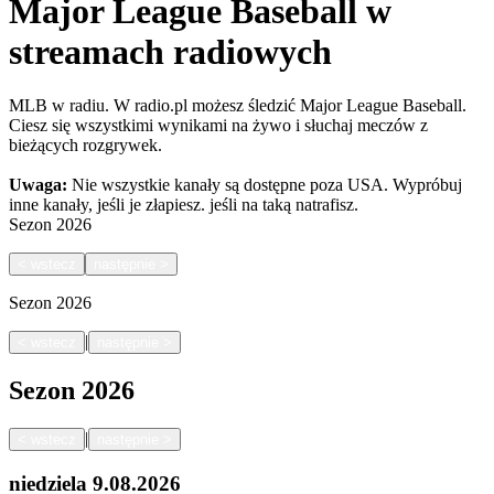
Major League Baseball w
streamach radiowych
MLB w radiu. W radio.pl możesz śledzić Major League Baseball.
Ciesz się wszystkimi wynikami na żywo i słuchaj meczów z
bieżących rozgrywek.
Uwaga:
Nie wszystkie kanały są dostępne poza USA. Wypróbuj
inne kanały, jeśli je złapiesz.
jeśli na taką natrafisz.
Sezon
2026
<
wstecz
następnie
>
Sezon
2026
|
<
wstecz
następnie
>
Sezon
2026
|
<
wstecz
następnie
>
niedziela
9.08.2026