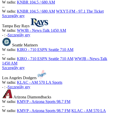
W radiu:
KNBR 104.5 / 680 AM
-
-
W radiu:
KNBR 104.5 / 680 AM
WXYT-FM - 97.1 The Ticket
Szczegóły gry
Tampa Bay Rays
W radiu:
WWJB - News-Talk 1450 AM
-
:
-
Szczegóły gry
Seattle Mariners
W radiu:
KIRO - 710 ESPN Seattle 710 AM
-
-
W radiu:
KIRO - 710 ESPN Seattle 710 AM
WWJB - News-Talk
1450 AM
Szczegóły gry
Los Angeles Dodgers
W radiu:
KLAC - AM 570 LA Sports
-
:
-
Szczegóły gry
Arizona Diamondbacks
W radiu:
KMVP - Arizona Sports 98.7 FM
-
-
W radiu:
KMVP - Arizona Sports 98.7 FM
KLAC - AM 570 LA