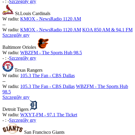
-
:
-
Szczegóły gry
St.Louis Cardinals
W radiu:
KMOX - NewsRadio 1120 AM
-
-
W radiu:
KMOX - NewsRadio 1120 AM
KOA 850 AM & 94.1 FM
Szczegóły gry
Baltimore Orioles
W radiu:
WBZFM - The Sports Hub 98.5
-
:
-
Szczegóły gry
Texas Rangers
W radiu:
105.3 The Fan - CBS Dallas
-
-
W radiu:
105.3 The Fan - CBS Dallas
WBZFM - The Sports Hub
98.5
Szczegóły gry
Detroit Tigers
W radiu:
WXYT-FM - 97.1 The Ticket
-
:
-
Szczegóły gry
San Francisco Giants