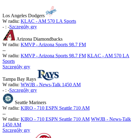
Los Angeles Dodgers
W radiu:
KLAC - AM 570 LA Sports
-
:
-
Szczegóły gry
Arizona Diamondbacks
W radiu:
KMVP - Arizona Sports 98.7 FM
-
-
W radiu:
KMVP - Arizona Sports 98.7 FM
KLAC - AM 570 LA
Sports
Szczegóły gry
Tampa Bay Rays
W radiu:
WWJB - News-Talk 1450 AM
-
:
-
Szczegóły gry
Seattle Mariners
W radiu:
KIRO - 710 ESPN Seattle 710 AM
-
-
W radiu:
KIRO - 710 ESPN Seattle 710 AM
WWJB - News-Talk
1450 AM
Szczegóły gry