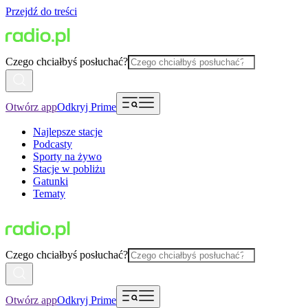
Przejdź do treści
Czego chciałbyś posłuchać?
Otwórz app
Odkryj Prime
Najlepsze stacje
Podcasty
Sporty na żywo
Stacje w pobliżu
Gatunki
Tematy
Czego chciałbyś posłuchać?
Otwórz app
Odkryj Prime