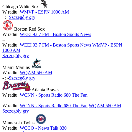
Chicago White Sox
W radiu:
WMVP - ESPN 1000 AM
-
:
-
Szczegóły gry
Boston Red Sox
W radiu:
WEEI 93.7 FM - Boston Sports News
-
-
W radiu:
WEEI 93.7 FM - Boston Sports News
WMVP - ESPN
1000 AM
Szczegóły gry
Miami Marlins
W radiu:
WQAM 560 AM
-
:
-
Szczegóły gry
Atlanta Braves
W radiu:
WCNN - Sports Radio 680 The Fan
-
-
W radiu:
WCNN - Sports Radio 680 The Fan
WQAM 560 AM
Szczegóły gry
Minnesota Twins
W radiu:
WCCO - News Talk 830