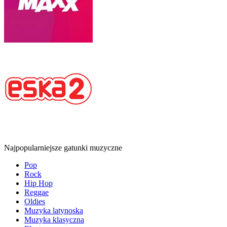
Najpopularniejsze gatunki muzyczne
Pop
Rock
Hip Hop
Reggae
Oldies
Muzyka latynoska
Muzyka klasyczna