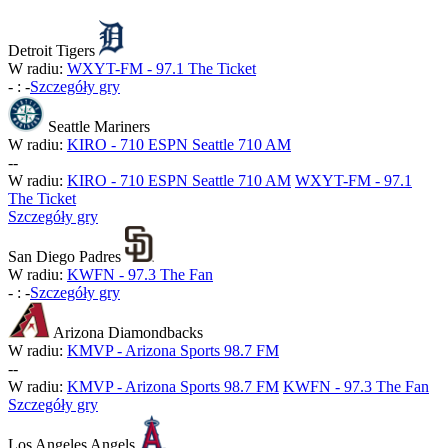
Detroit Tigers
W radiu:
WXYT-FM - 97.1 The Ticket
-
:
-
Szczegóły gry
Seattle Mariners
W radiu:
KIRO - 710 ESPN Seattle 710 AM
-
-
W radiu:
KIRO - 710 ESPN Seattle 710 AM
WXYT-FM - 97.1
The Ticket
Szczegóły gry
San Diego Padres
W radiu:
KWFN - 97.3 The Fan
-
:
-
Szczegóły gry
Arizona Diamondbacks
W radiu:
KMVP - Arizona Sports 98.7 FM
-
-
W radiu:
KMVP - Arizona Sports 98.7 FM
KWFN - 97.3 The Fan
Szczegóły gry
Los Angeles Angels