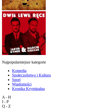
Najpopularniejsze kategorie
Komedia
Społeczeństwo i Kultura
Sport
Wiadomości
Kronika Kryminalna
A - H
I - P
Q - Z