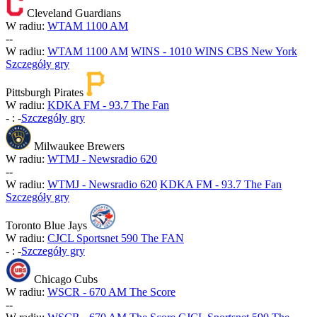
Cleveland Guardians
W radiu:
WTAM 1100 AM
-
-
W radiu:
WTAM 1100 AM
WINS - 1010 WINS CBS New York
Szczegóły gry
Pittsburgh Pirates
W radiu:
KDKA FM - 93.7 The Fan
-
:
-
Szczegóły gry
Milwaukee Brewers
W radiu:
WTMJ - Newsradio 620
-
-
W radiu:
WTMJ - Newsradio 620
KDKA FM - 93.7 The Fan
Szczegóły gry
Toronto Blue Jays
W radiu:
CJCL Sportsnet 590 The FAN
-
:
-
Szczegóły gry
Chicago Cubs
W radiu:
WSCR - 670 AM The Score
-
-