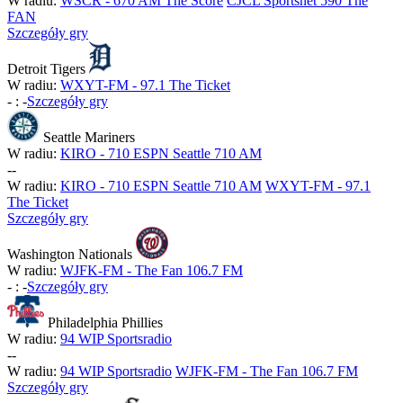
W radiu:
WSCR - 670 AM The Score
CJCL Sportsnet 590 The
FAN
Szczegóły gry
Detroit Tigers
W radiu:
WXYT-FM - 97.1 The Ticket
-
:
-
Szczegóły gry
Seattle Mariners
W radiu:
KIRO - 710 ESPN Seattle 710 AM
-
-
W radiu:
KIRO - 710 ESPN Seattle 710 AM
WXYT-FM - 97.1
The Ticket
Szczegóły gry
Washington Nationals
W radiu:
WJFK-FM - The Fan 106.7 FM
-
:
-
Szczegóły gry
Philadelphia Phillies
W radiu:
94 WIP Sportsradio
-
-
W radiu:
94 WIP Sportsradio
WJFK-FM - The Fan 106.7 FM
Szczegóły gry