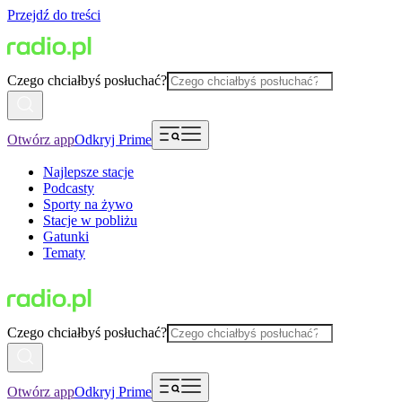
Przejdź do treści
Czego chciałbyś posłuchać?
Otwórz app
Odkryj Prime
Najlepsze stacje
Podcasty
Sporty na żywo
Stacje w pobliżu
Gatunki
Tematy
Czego chciałbyś posłuchać?
Otwórz app
Odkryj Prime