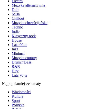
Electro
Muzyka alternatywna
Dub
Salsa
Chillout
Muzyka chrześcijańska
Techno
Indie
Klasyczny rock
House
Lata 90-te
Jazz
Minimal
Muzyka country
Drum'n'Bass
R&B
Hity
Lata 70-te
Najpopularniejsze tematy
Wiadomości
Kultura
Sport
Polityka