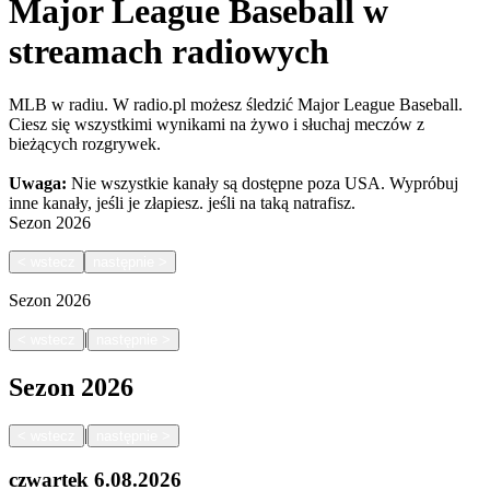
Major League Baseball w
streamach radiowych
MLB w radiu. W radio.pl możesz śledzić Major League Baseball.
Ciesz się wszystkimi wynikami na żywo i słuchaj meczów z
bieżących rozgrywek.
Uwaga:
Nie wszystkie kanały są dostępne poza USA. Wypróbuj
inne kanały, jeśli je złapiesz.
jeśli na taką natrafisz.
Sezon
2026
<
wstecz
następnie
>
Sezon
2026
|
<
wstecz
następnie
>
Sezon
2026
|
<
wstecz
następnie
>
czwartek
6.08.2026