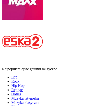
Najpopularniejsze gatunki muzyczne
Pop
Rock
Hip Hop
Reggae
Oldies
Muzyka latynoska
Muzyka klasyczna