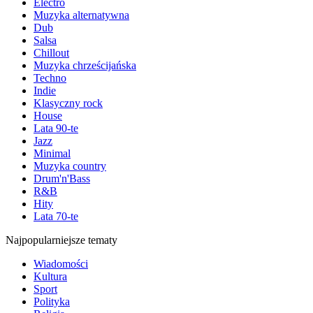
Electro
Muzyka alternatywna
Dub
Salsa
Chillout
Muzyka chrześcijańska
Techno
Indie
Klasyczny rock
House
Lata 90-te
Jazz
Minimal
Muzyka country
Drum'n'Bass
R&B
Hity
Lata 70-te
Najpopularniejsze tematy
Wiadomości
Kultura
Sport
Polityka