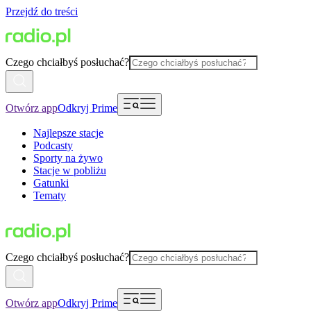
Przejdź do treści
Czego chciałbyś posłuchać?
Otwórz app
Odkryj Prime
Najlepsze stacje
Podcasty
Sporty na żywo
Stacje w pobliżu
Gatunki
Tematy
Czego chciałbyś posłuchać?
Otwórz app
Odkryj Prime