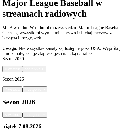
Major League Baseball w
streamach radiowych
MLB w radiu. W radio.pl możesz śledzić Major League Baseball.
Ciesz się wszystkimi wynikami na żywo i słuchaj meczów z
bieżących rozgrywek.
Uwaga:
Nie wszystkie kanały są dostępne poza USA. Wypróbuj
inne kanały, jeśli je złapiesz.
jeśli na taką natrafisz.
Sezon
2026
<
wstecz
następnie
>
Sezon
2026
|
<
wstecz
następnie
>
Sezon
2026
|
<
wstecz
następnie
>
piątek
7.08.2026