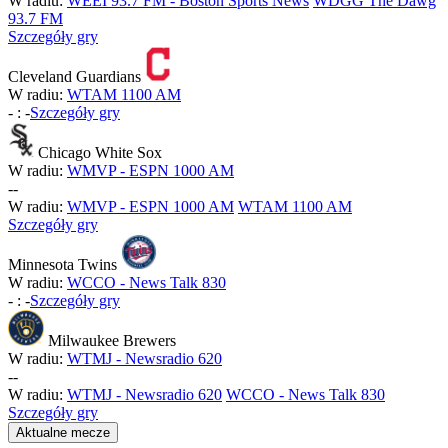
W radiu:
WEEI 93.7 FM - Boston Sports News
WDGG The Dawg
93.7 FM
Szczegóły gry
Cleveland Guardians
W radiu:
WTAM 1100 AM
-
:
-
Szczegóły gry
Chicago White Sox
W radiu:
WMVP - ESPN 1000 AM
-
-
W radiu:
WMVP - ESPN 1000 AM
WTAM 1100 AM
Szczegóły gry
Minnesota Twins
W radiu:
WCCO - News Talk 830
-
:
-
Szczegóły gry
Milwaukee Brewers
W radiu:
WTMJ - Newsradio 620
-
-
W radiu:
WTMJ - Newsradio 620
WCCO - News Talk 830
Szczegóły gry
Aktualne mecze