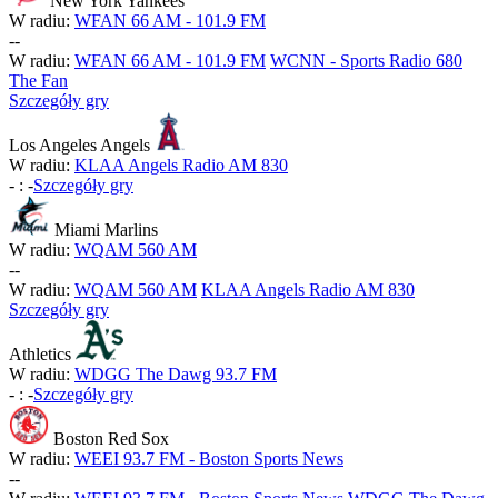
New York Yankees
W radiu:
WFAN 66 AM - 101.9 FM
-
-
W radiu:
WFAN 66 AM - 101.9 FM
WCNN - Sports Radio 680
The Fan
Szczegóły gry
Los Angeles Angels
W radiu:
KLAA Angels Radio AM 830
-
:
-
Szczegóły gry
Miami Marlins
W radiu:
WQAM 560 AM
-
-
W radiu:
WQAM 560 AM
KLAA Angels Radio AM 830
Szczegóły gry
Athletics
W radiu:
WDGG The Dawg 93.7 FM
-
:
-
Szczegóły gry
Boston Red Sox
W radiu:
WEEI 93.7 FM - Boston Sports News
-
-