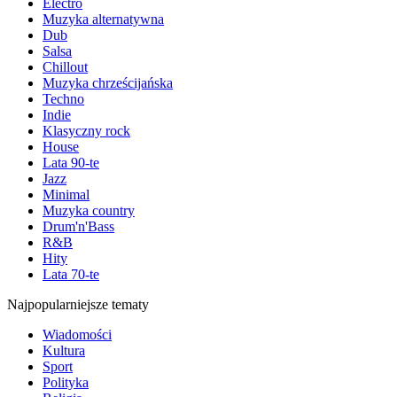
Electro
Muzyka alternatywna
Dub
Salsa
Chillout
Muzyka chrześcijańska
Techno
Indie
Klasyczny rock
House
Lata 90-te
Jazz
Minimal
Muzyka country
Drum'n'Bass
R&B
Hity
Lata 70-te
Najpopularniejsze tematy
Wiadomości
Kultura
Sport
Polityka