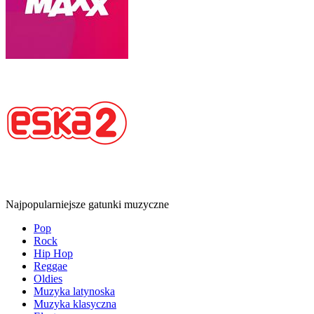
Najpopularniejsze gatunki muzyczne
Pop
Rock
Hip Hop
Reggae
Oldies
Muzyka latynoska
Muzyka klasyczna