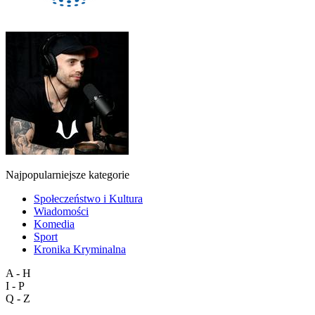
Najpopularniejsze kategorie
Społeczeństwo i Kultura
Wiadomości
Komedia
Sport
Kronika Kryminalna
A - H
I - P
Q - Z