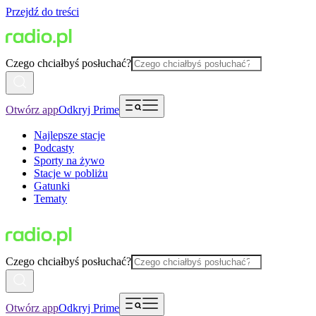
Przejdź do treści
Czego chciałbyś posłuchać?
Otwórz app
Odkryj Prime
Najlepsze stacje
Podcasty
Sporty na żywo
Stacje w pobliżu
Gatunki
Tematy
Czego chciałbyś posłuchać?
Otwórz app
Odkryj Prime