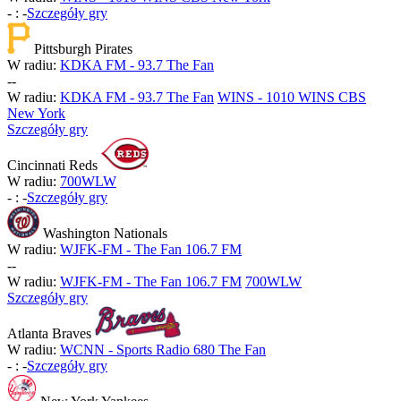
-
:
-
Szczegóły gry
Pittsburgh Pirates
W radiu:
KDKA FM - 93.7 The Fan
-
-
W radiu:
KDKA FM - 93.7 The Fan
WINS - 1010 WINS CBS
New York
Szczegóły gry
Cincinnati Reds
W radiu:
700WLW
-
:
-
Szczegóły gry
Washington Nationals
W radiu:
WJFK-FM - The Fan 106.7 FM
-
-
W radiu:
WJFK-FM - The Fan 106.7 FM
700WLW
Szczegóły gry
Atlanta Braves
W radiu:
WCNN - Sports Radio 680 The Fan
-
:
-
Szczegóły gry