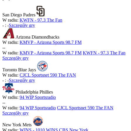
San Diego Padres
W radiu:
KWFN - 97.3 The Fan
-
:
-
Szczegóły gry
Arizona Diamondbacks
W radiu:
KMVP - Arizona Sports 98.7 FM
-
-
W radiu:
KMVP - Arizona Sports 98.7 FM
KWFN - 97.3 The Fan
Szczegóły gry
Toronto Blue Jays
W radiu:
CJCL Sportsnet 590 The FAN
-
:
-
Szczegóły gry
Philadelphia Phillies
W radiu:
94 WIP Sportsradio
-
-
W radiu:
94 WIP Sportsradio
CJCL Sportsnet 590 The FAN
Szczegóły gry
New York Mets
W radiu:
WINS - 1010 WINS CBS New York