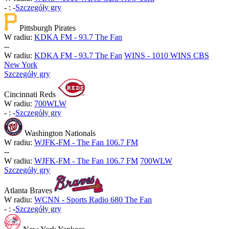
-
:
-
Szczegóły gry
Pittsburgh Pirates
W radiu:
KDKA FM - 93.7 The Fan
-
-
W radiu:
KDKA FM - 93.7 The Fan
WINS - 1010 WINS CBS
New York
Szczegóły gry
Cincinnati Reds
W radiu:
700WLW
-
:
-
Szczegóły gry
Washington Nationals
W radiu:
WJFK-FM - The Fan 106.7 FM
-
-
W radiu:
WJFK-FM - The Fan 106.7 FM
700WLW
Szczegóły gry
Atlanta Braves
W radiu:
WCNN - Sports Radio 680 The Fan
-
:
-
Szczegóły gry