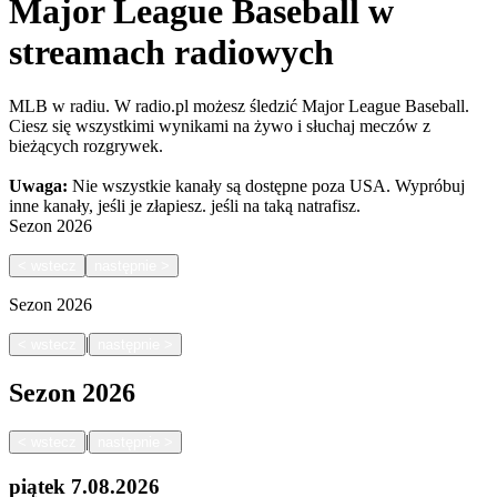
Major League Baseball w
streamach radiowych
MLB w radiu. W radio.pl możesz śledzić Major League Baseball.
Ciesz się wszystkimi wynikami na żywo i słuchaj meczów z
bieżących rozgrywek.
Uwaga:
Nie wszystkie kanały są dostępne poza USA. Wypróbuj
inne kanały, jeśli je złapiesz.
jeśli na taką natrafisz.
Sezon
2026
<
wstecz
następnie
>
Sezon
2026
|
<
wstecz
następnie
>
Sezon
2026
|
<
wstecz
następnie
>
piątek
7.08.2026