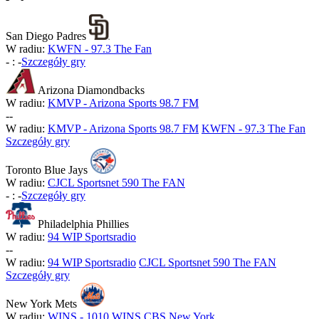
San Diego Padres
W radiu:
KWFN - 97.3 The Fan
-
:
-
Szczegóły gry
Arizona Diamondbacks
W radiu:
KMVP - Arizona Sports 98.7 FM
-
-
W radiu:
KMVP - Arizona Sports 98.7 FM
KWFN - 97.3 The Fan
Szczegóły gry
Toronto Blue Jays
W radiu:
CJCL Sportsnet 590 The FAN
-
:
-
Szczegóły gry
Philadelphia Phillies
W radiu:
94 WIP Sportsradio
-
-
W radiu:
94 WIP Sportsradio
CJCL Sportsnet 590 The FAN
Szczegóły gry
New York Mets
W radiu:
WINS - 1010 WINS CBS New York