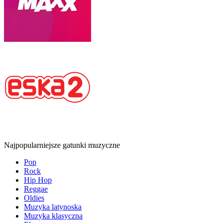
Najpopularniejsze gatunki muzyczne
Pop
Rock
Hip Hop
Reggae
Oldies
Muzyka latynoska
Muzyka klasyczna