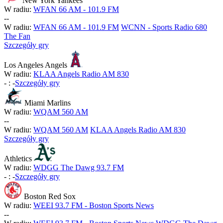
New York Yankees
W radiu:
WFAN 66 AM - 101.9 FM
-
-
W radiu:
WFAN 66 AM - 101.9 FM
WCNN - Sports Radio 680
The Fan
Szczegóły gry
Los Angeles Angels
W radiu:
KLAA Angels Radio AM 830
-
:
-
Szczegóły gry
Miami Marlins
W radiu:
WQAM 560 AM
-
-
W radiu:
WQAM 560 AM
KLAA Angels Radio AM 830
Szczegóły gry
Athletics
W radiu:
WDGG The Dawg 93.7 FM
-
:
-
Szczegóły gry
Boston Red Sox
W radiu:
WEEI 93.7 FM - Boston Sports News
-
-