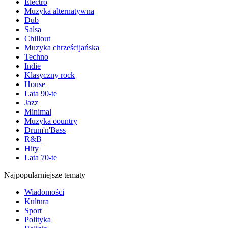
Electro
Muzyka alternatywna
Dub
Salsa
Chillout
Muzyka chrześcijańska
Techno
Indie
Klasyczny rock
House
Lata 90-te
Jazz
Minimal
Muzyka country
Drum'n'Bass
R&B
Hity
Lata 70-te
Najpopularniejsze tematy
Wiadomości
Kultura
Sport
Polityka