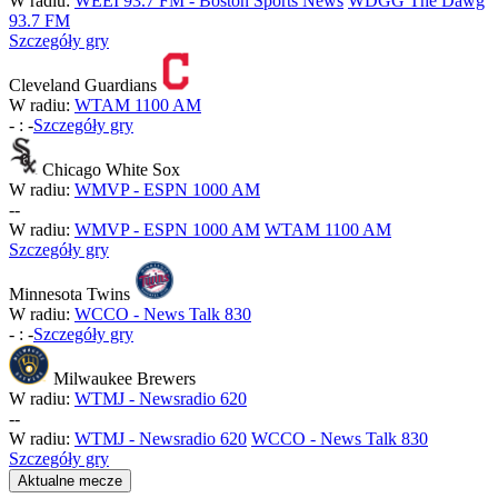
W radiu:
WEEI 93.7 FM - Boston Sports News
WDGG The Dawg
93.7 FM
Szczegóły gry
Cleveland Guardians
W radiu:
WTAM 1100 AM
-
:
-
Szczegóły gry
Chicago White Sox
W radiu:
WMVP - ESPN 1000 AM
-
-
W radiu:
WMVP - ESPN 1000 AM
WTAM 1100 AM
Szczegóły gry
Minnesota Twins
W radiu:
WCCO - News Talk 830
-
:
-
Szczegóły gry
Milwaukee Brewers
W radiu:
WTMJ - Newsradio 620
-
-
W radiu:
WTMJ - Newsradio 620
WCCO - News Talk 830
Szczegóły gry
Aktualne mecze