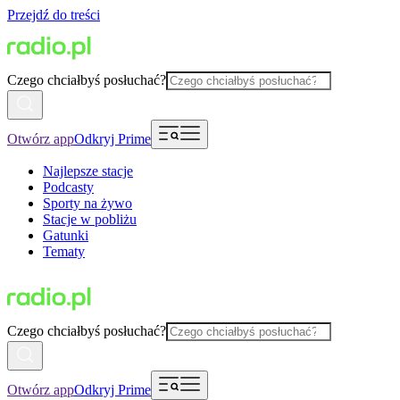
Przejdź do treści
Czego chciałbyś posłuchać?
Otwórz app
Odkryj Prime
Najlepsze stacje
Podcasty
Sporty na żywo
Stacje w pobliżu
Gatunki
Tematy
Czego chciałbyś posłuchać?
Otwórz app
Odkryj Prime