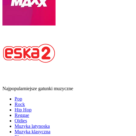
Najpopularniejsze gatunki muzyczne
Pop
Rock
Hip Hop
Reggae
Oldies
Muzyka latynoska
Muzyka klasyczna