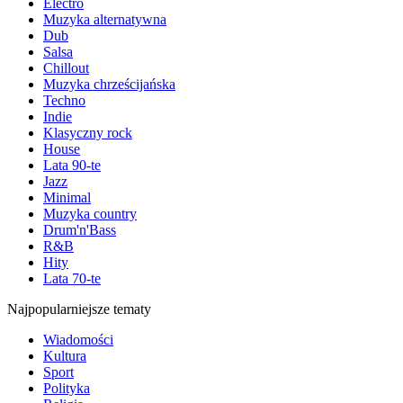
Electro
Muzyka alternatywna
Dub
Salsa
Chillout
Muzyka chrześcijańska
Techno
Indie
Klasyczny rock
House
Lata 90-te
Jazz
Minimal
Muzyka country
Drum'n'Bass
R&B
Hity
Lata 70-te
Najpopularniejsze tematy
Wiadomości
Kultura
Sport
Polityka