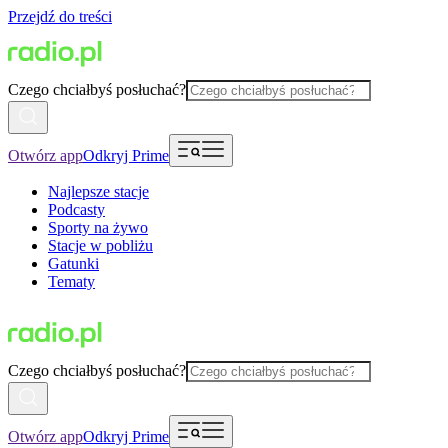
Przejdź do treści
Czego chciałbyś posłuchać?
Otwórz app
Odkryj Prime
Najlepsze stacje
Podcasty
Sporty na żywo
Stacje w pobliżu
Gatunki
Tematy
Czego chciałbyś posłuchać?
Otwórz app
Odkryj Prime