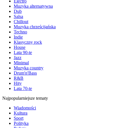
Electro
Muzyka alternatywna
Dub
Salsa
Chillout
Muzyka chrześcijańska
Techno
Indie
Klasyczny rock
House
Lata 90-te
Jazz
Minimal
Muzyka country
Drum'n'Bass
R&B
Hity
Lata 70-te
Najpopularniejsze tematy
Wiadomości
Kultura
Sport
Polityka