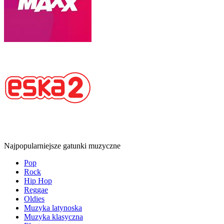
Najpopularniejsze gatunki muzyczne
Pop
Rock
Hip Hop
Reggae
Oldies
Muzyka latynoska
Muzyka klasyczna