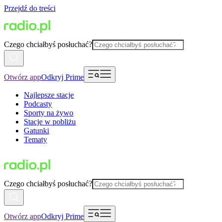
Przejdź do treści
Czego chciałbyś posłuchać?
Otwórz app
Odkryj Prime
Najlepsze stacje
Podcasty
Sporty na żywo
Stacje w pobliżu
Gatunki
Tematy
Czego chciałbyś posłuchać?
Otwórz app
Odkryj Prime