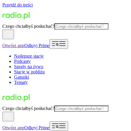
Przejdź do treści
Czego chciałbyś posłuchać?
Otwórz app
Odkryj Prime
Najlepsze stacje
Podcasty
Sporty na żywo
Stacje w pobliżu
Gatunki
Tematy
Czego chciałbyś posłuchać?
Otwórz app
Odkryj Prime