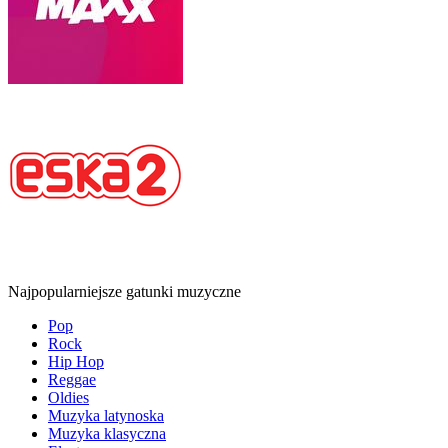
Najpopularniejsze gatunki muzyczne
Pop
Rock
Hip Hop
Reggae
Oldies
Muzyka latynoska
Muzyka klasyczna