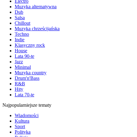
Electro
Muzyka alternatywna
Dub
Salsa
Chillout
Muzyka chrześcijańska
Techno
Indie
Klasyczny rock
House
Lata 90-te
Jazz
Minimal
Muzyka country
Drum'n'Bass
R&B
Hity
Lata 70-te
Najpopularniejsze tematy
Wiadomości
Kultura
Sport
Polityka