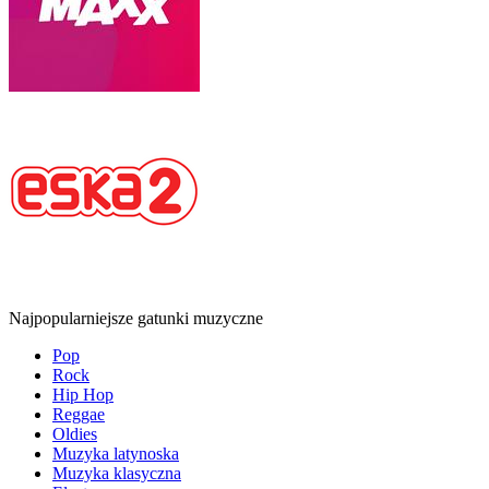
Najpopularniejsze gatunki muzyczne
Pop
Rock
Hip Hop
Reggae
Oldies
Muzyka latynoska
Muzyka klasyczna