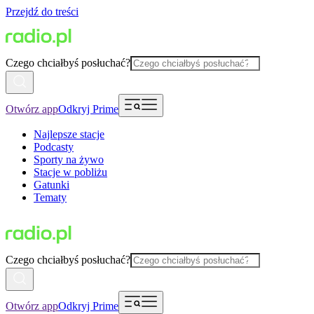
Przejdź do treści
Czego chciałbyś posłuchać?
Otwórz app
Odkryj Prime
Najlepsze stacje
Podcasty
Sporty na żywo
Stacje w pobliżu
Gatunki
Tematy
Czego chciałbyś posłuchać?
Otwórz app
Odkryj Prime