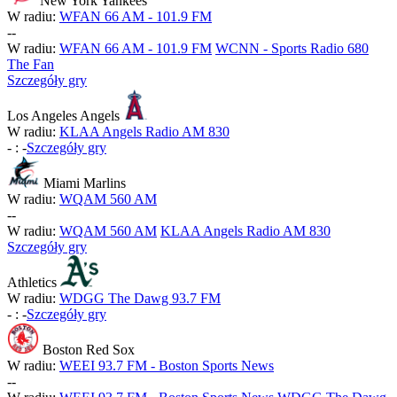
New York Yankees
W radiu:
WFAN 66 AM - 101.9 FM
-
-
W radiu:
WFAN 66 AM - 101.9 FM
WCNN - Sports Radio 680
The Fan
Szczegóły gry
Los Angeles Angels
W radiu:
KLAA Angels Radio AM 830
-
:
-
Szczegóły gry
Miami Marlins
W radiu:
WQAM 560 AM
-
-
W radiu:
WQAM 560 AM
KLAA Angels Radio AM 830
Szczegóły gry
Athletics
W radiu:
WDGG The Dawg 93.7 FM
-
:
-
Szczegóły gry
Boston Red Sox
W radiu:
WEEI 93.7 FM - Boston Sports News
-
-