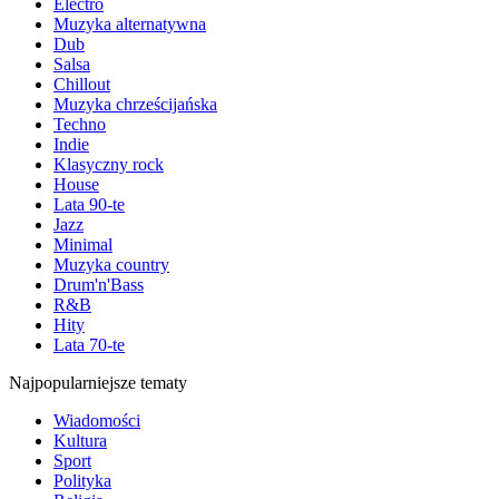
Electro
Muzyka alternatywna
Dub
Salsa
Chillout
Muzyka chrześcijańska
Techno
Indie
Klasyczny rock
House
Lata 90-te
Jazz
Minimal
Muzyka country
Drum'n'Bass
R&B
Hity
Lata 70-te
Najpopularniejsze tematy
Wiadomości
Kultura
Sport
Polityka