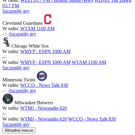
W radiu:
WEEI 93.7 FM - Boston Sports News
WDGG The Dawg
93.7 FM
Szczegóły gry
Cleveland Guardians
W radiu:
WTAM 1100 AM
-
:
-
Szczegóły gry
Chicago White Sox
W radiu:
WMVP - ESPN 1000 AM
-
-
W radiu:
WMVP - ESPN 1000 AM
WTAM 1100 AM
Szczegóły gry
Minnesota Twins
W radiu:
WCCO - News Talk 830
-
:
-
Szczegóły gry
Milwaukee Brewers
W radiu:
WTMJ - Newsradio 620
-
-
W radiu:
WTMJ - Newsradio 620
WCCO - News Talk 830
Szczegóły gry
Aktualne mecze