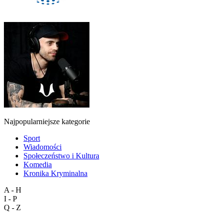
Najpopularniejsze kategorie
Sport
Wiadomości
Społeczeństwo i Kultura
Komedia
Kronika Kryminalna
A - H
I - P
Q - Z