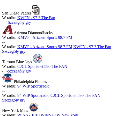
San Diego Padres
W radiu:
KWFN - 97.3 The Fan
-
:
-
Szczegóły gry
Arizona Diamondbacks
W radiu:
KMVP - Arizona Sports 98.7 FM
-
-
W radiu:
KMVP - Arizona Sports 98.7 FM
KWFN - 97.3 The Fan
Szczegóły gry
Toronto Blue Jays
W radiu:
CJCL Sportsnet 590 The FAN
-
:
-
Szczegóły gry
Philadelphia Phillies
W radiu:
94 WIP Sportsradio
-
-
W radiu:
94 WIP Sportsradio
CJCL Sportsnet 590 The FAN
Szczegóły gry
New York Mets
W radiu:
WINS - 1010 WINS CBS New York