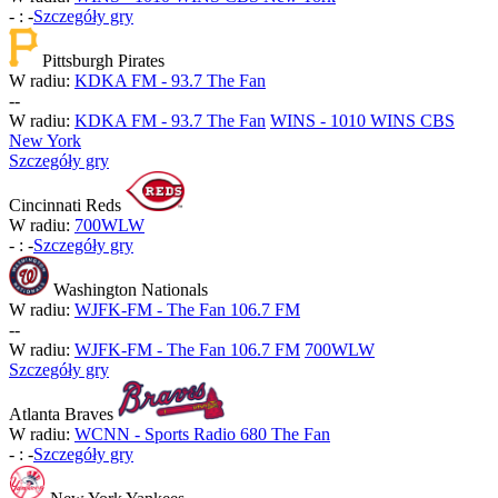
-
:
-
Szczegóły gry
Pittsburgh Pirates
W radiu:
KDKA FM - 93.7 The Fan
-
-
W radiu:
KDKA FM - 93.7 The Fan
WINS - 1010 WINS CBS
New York
Szczegóły gry
Cincinnati Reds
W radiu:
700WLW
-
:
-
Szczegóły gry
Washington Nationals
W radiu:
WJFK-FM - The Fan 106.7 FM
-
-
W radiu:
WJFK-FM - The Fan 106.7 FM
700WLW
Szczegóły gry
Atlanta Braves
W radiu:
WCNN - Sports Radio 680 The Fan
-
:
-
Szczegóły gry