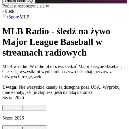
Więcej informacji
Podcast rozpoczyna się w
- 0 sek.
Sport
MLB
MLB Radio - śledź na żywo
Major League Baseball w
streamach radiowych
MLB w radiu. W radio.pl możesz śledzić Major League Baseball.
Ciesz się wszystkimi wynikami na żywo i słuchaj meczów z
bieżących rozgrywek.
Uwaga:
Nie wszystkie kanały są dostępne poza USA. Wypróbuj
inne kanały, jeśli je złapiesz.
jeśli na taką natrafisz.
Sezon
2026
<
wstecz
następnie
>
Sezon
2026
|
<
wstecz
następnie
>