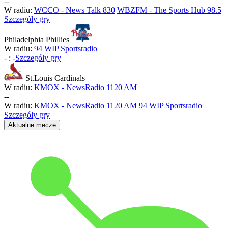
-
-
W radiu:
WCCO - News Talk 830
WBZFM - The Sports Hub 98.5
Szczegóły gry
Philadelphia Phillies
W radiu:
94 WIP Sportsradio
-
:
-
Szczegóły gry
St.Louis Cardinals
W radiu:
KMOX - NewsRadio 1120 AM
-
-
W radiu:
KMOX - NewsRadio 1120 AM
94 WIP Sportsradio
Szczegóły gry
Aktualne mecze