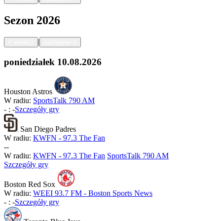
Sezon
2026
|
<
wstecz
następnie
>
poniedziałek
10.08.2026
Houston Astros
W radiu:
SportsTalk 790 AM
-
:
-
Szczegóły gry
San Diego Padres
W radiu:
KWFN - 97.3 The Fan
-
-
W radiu:
KWFN - 97.3 The Fan
SportsTalk 790 AM
Szczegóły gry
Boston Red Sox
W radiu:
WEEI 93.7 FM - Boston Sports News
-
:
-
Szczegóły gry