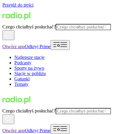
Przejdź do treści
Czego chciałbyś posłuchać?
Otwórz app
Odkryj Prime
Najlepsze stacje
Podcasty
Sporty na żywo
Stacje w pobliżu
Gatunki
Tematy
Czego chciałbyś posłuchać?
Otwórz app
Odkryj Prime