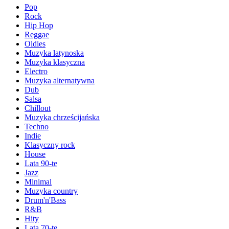
Pop
Rock
Hip Hop
Reggae
Oldies
Muzyka latynoska
Muzyka klasyczna
Electro
Muzyka alternatywna
Dub
Salsa
Chillout
Muzyka chrześcijańska
Techno
Indie
Klasyczny rock
House
Lata 90-te
Jazz
Minimal
Muzyka country
Drum'n'Bass
R&B
Hity
Lata 70-te