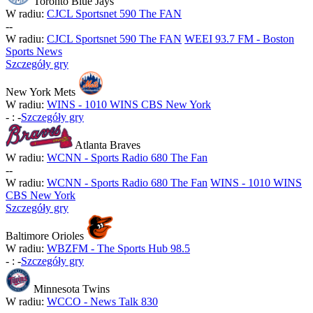
Toronto Blue Jays
W radiu:
CJCL Sportsnet 590 The FAN
-
-
W radiu:
CJCL Sportsnet 590 The FAN
WEEI 93.7 FM - Boston
Sports News
Szczegóły gry
New York Mets
W radiu:
WINS - 1010 WINS CBS New York
-
:
-
Szczegóły gry
Atlanta Braves
W radiu:
WCNN - Sports Radio 680 The Fan
-
-
W radiu:
WCNN - Sports Radio 680 The Fan
WINS - 1010 WINS
CBS New York
Szczegóły gry
Baltimore Orioles
W radiu:
WBZFM - The Sports Hub 98.5
-
:
-
Szczegóły gry
Minnesota Twins
W radiu:
WCCO - News Talk 830