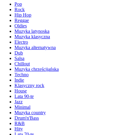
Pop
Rock
Hip Hop
Reggae
Oldies
Muzyka latynoska
Muzyka klasyczna
Electro
Muzyka alternatywna
Dub
Salsa
Chillout
Muzyka chrześcijańska
Techno
Indie
Klasyczny rock
House
Lata 90-te
Jazz
Minimal
Muzyka country
Drum'n'Bass
R&B
Hity
Lata 70-te