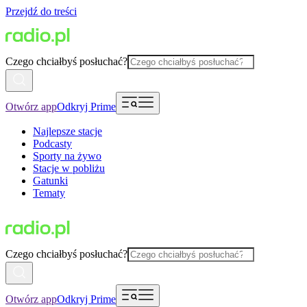
Przejdź do treści
Czego chciałbyś posłuchać?
Otwórz app
Odkryj Prime
Najlepsze stacje
Podcasty
Sporty na żywo
Stacje w pobliżu
Gatunki
Tematy
Czego chciałbyś posłuchać?
Otwórz app
Odkryj Prime