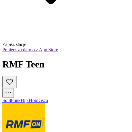
Zapisz stacje
Pobierz za darmo z App Store
RMF Teen
Soul
Funk
Hip Hop
Disco