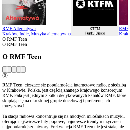
RMF Alternatywa
RMF 
KTFM
Funk, Disco
Kraków, Indie, Muzyka alternatywna
Krakó
O RMF Teen
O RMF Teen
O RMF Teen
(8)
RMF Teen, cieszące się popularnością internetowe radio, z siedzibą
w Krakowie, Polska, jest częścią znanego krajowego konsorcjum
RMF. Fala jest jednym z kilku dedykowanych kanałów RMF, które
skupiają się na określonej grupie docelowej i preferencjach
muzycznych.
Ta stacja radiowa koncentruje się na młodych miłośnikach muzyki,
oferując najświeższe hity popowe, najnowsze trendy muzyczne i
najpopularniejsze utwory. Frekwencja RMF Teen nie jest stała, ale