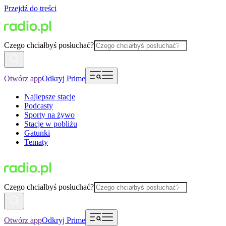
Przejdź do treści
Czego chciałbyś posłuchać?
Otwórz app
Odkryj Prime
Najlepsze stacje
Podcasty
Sporty na żywo
Stacje w pobliżu
Gatunki
Tematy
Czego chciałbyś posłuchać?
Otwórz app
Odkryj Prime