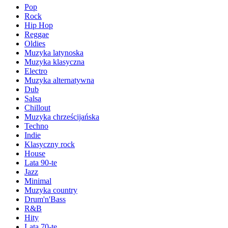
Pop
Rock
Hip Hop
Reggae
Oldies
Muzyka latynoska
Muzyka klasyczna
Electro
Muzyka alternatywna
Dub
Salsa
Chillout
Muzyka chrześcijańska
Techno
Indie
Klasyczny rock
House
Lata 90-te
Jazz
Minimal
Muzyka country
Drum'n'Bass
R&B
Hity
Lata 70-te