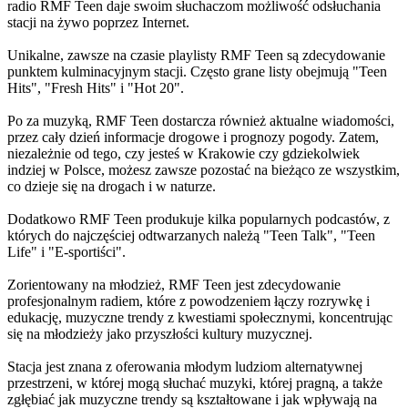
radio RMF Teen daje swoim słuchaczom możliwość odsłuchania
stacji na żywo poprzez Internet.
Unikalne, zawsze na czasie playlisty RMF Teen są zdecydowanie
punktem kulminacyjnym stacji. Często grane listy obejmują "Teen
Hits", "Fresh Hits" i "Hot 20".
Po za muzyką, RMF Teen dostarcza również aktualne wiadomości,
przez cały dzień informacje drogowe i prognozy pogody. Zatem,
niezależnie od tego, czy jesteś w Krakowie czy gdziekolwiek
indziej w Polsce, możesz zawsze pozostać na bieżąco ze wszystkim,
co dzieje się na drogach i w naturze.
Dodatkowo RMF Teen produkuje kilka popularnych podcastów, z
których do najczęściej odtwarzanych należą "Teen Talk", "Teen
Life" i "E-sportiści".
Zorientowany na młodzież, RMF Teen jest zdecydowanie
profesjonalnym radiem, które z powodzeniem łączy rozrywkę i
edukację, muzyczne trendy z kwestiami społecznymi, koncentrując
się na młodzieży jako przyszłości kultury muzycznej.
Stacja jest znana z oferowania młodym ludziom alternatywnej
przestrzeni, w której mogą słuchać muzyki, której pragną, a także
zgłębiać jak muzyczne trendy są kształtowane i jak wpływają na