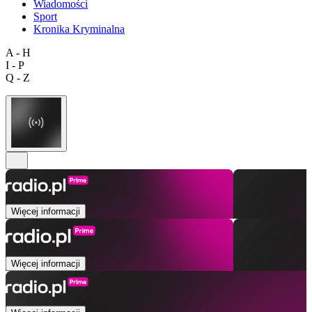
Wiadomości
Sport
Kronika Kryminalna
A - H
I - P
Q - Z
Więcej informacji
Więcej informacji