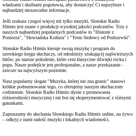
władzami i służbami pogotowia, aby dostarczyć Ci najszybsze i
najbardziej niezawodne informacje.
Jeśli szukasz czegoś więcej niż tylko muzyki, Slonskie Radio
Hitmix jest znane z produkcji wysokiej jakości podcastów. Trzy z
naszych najbardziej popularnych podcastów to "Historie z
Pomorza", "Słowiańska Kultura" i "Tenis Stołowy od Podszewki".
Slonskie Radio Hitmix kieruje swoją muzykę i program do
szerokiego kręgu słuchaczy, od młodzieży szukającej najświeższych
hitów, po starsze pokolenie, które ceni klasyczne dźwięki rocka i
popu. Nasze podejście jest profesjonalne, a nasze przekazanie -
zawsze na najwyższym poziomie.
Nasz popularny slogan "Muzyka, której nie zna granic" stanowi
krótkie podsumowanie tego, co oferujemy naszym słuchaczom
codziennie. Slonskie Radio Hitmix słynie z promowania
różnorodności muzycznej i nie boi się eksperymentować z różnymi
gatunkami.
Zapraszamy do słuchania Slonskiego Radio Hitmix online, na żywo
– odkryj z nami radość muzyki i lokalnych wiadomości.
Strona internetowa stacji