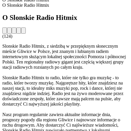
O Slonskie Radio Hitmix
O Slonskie Radio Hitmix
(124)
Slonskie Radio Hitmix, z siedzibą w przepięknym słonecznym
mieście Gliwice w Polsce, jest znanym i lubianym radiem
internetowym służącym lokalnej społeczności Pomorza i północnej
Polski. Ten regionalny radiowy gigant jest częścią większej grupy
stacji radiowych rozsianych po całym kraju.
Slonskie Radio Hitmix to radio, które nie tylko gra muzykę - to
radio, które tworzy muzykę. Najgorętsze hity, które znajdziesz na
naszej stacji, to idealny miks muzyki pop, rock i dance, której nie
znajdziesz nigdzie indziej. Radio jest na żywo moderowane przez
doświadczone zespoły, które zawsze mają palcem na pulsie, aby
dostarczyć Ci najwyższej jakości playlisty.
Nasz program regularnie zawiera aktualne informacje dnia,
prognozy pogody dla regionu Gliwice i najnowsze informacje o
ruchu drogowym. Aby dostarczyć Ci najświeższe wiadomości,
Slonskie Radio Hitmix nawiązało partnerstwo z lokalnymi