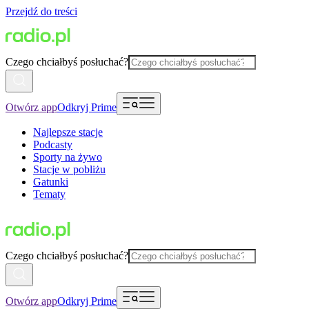
Przejdź do treści
Czego chciałbyś posłuchać?
Otwórz app
Odkryj Prime
Najlepsze stacje
Podcasty
Sporty na żywo
Stacje w pobliżu
Gatunki
Tematy
Czego chciałbyś posłuchać?
Otwórz app
Odkryj Prime