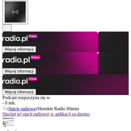
Więcej informacji
Więcej informacji
Więcej informacji
Podcast rozpoczyna się w
- 0 sek.
Stacje radiowe
Slonskie Radio Hitmix
Słuchaj tej stacji radiowej w aplikacji za darmo: