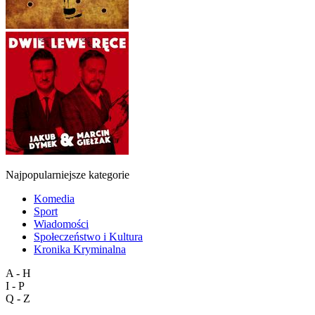
Najpopularniejsze kategorie
Komedia
Sport
Wiadomości
Społeczeństwo i Kultura
Kronika Kryminalna
A - H
I - P
Q - Z