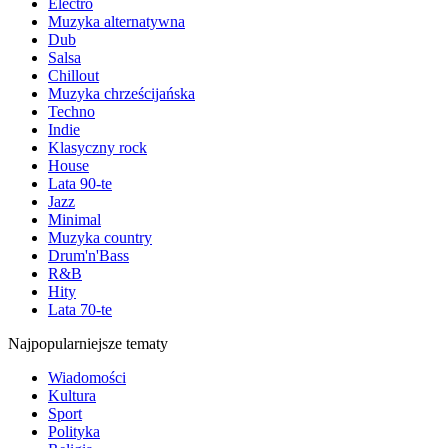
Electro
Muzyka alternatywna
Dub
Salsa
Chillout
Muzyka chrześcijańska
Techno
Indie
Klasyczny rock
House
Lata 90-te
Jazz
Minimal
Muzyka country
Drum'n'Bass
R&B
Hity
Lata 70-te
Najpopularniejsze tematy
Wiadomości
Kultura
Sport
Polityka