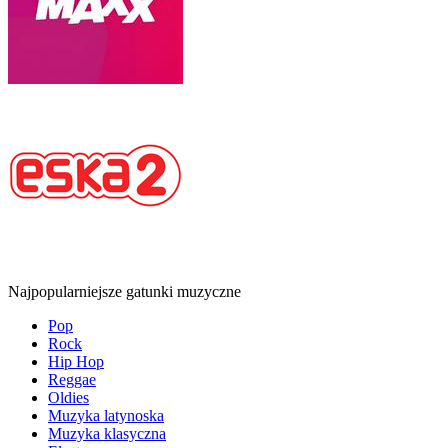
Najpopularniejsze gatunki muzyczne
Pop
Rock
Hip Hop
Reggae
Oldies
Muzyka latynoska
Muzyka klasyczna