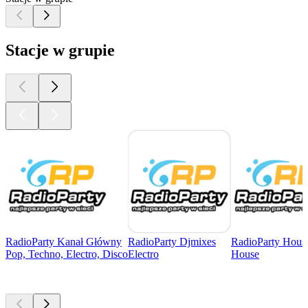
Stacje w grupie
RadioParty Kanał Główny
RadioParty Djmixes
RadioParty Hous
Pop, Techno, Electro, Disco
Electro
House
Najlepsze
podcasty
Najlepsze
podcasty