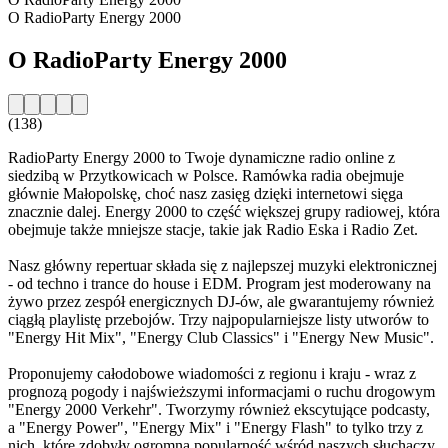
O RadioParty Energy 2000
O RadioParty Energy 2000
(138)
RadioParty Energy 2000 to Twoje dynamiczne radio online z
siedzibą w Przytkowicach w Polsce. Ramówka radia obejmuje
głównie Małopolskę, choć nasz zasięg dzięki internetowi sięga
znacznie dalej. Energy 2000 to część większej grupy radiowej, która
obejmuje także mniejsze stacje, takie jak Radio Eska i Radio Zet.
Nasz główny repertuar składa się z najlepszej muzyki elektronicznej
- od techno i trance do house i EDM. Program jest moderowany na
żywo przez zespół energicznych DJ-ów, ale gwarantujemy również
ciągłą playlistę przebojów. Trzy najpopularniejsze listy utworów to
"Energy Hit Mix", "Energy Club Classics" i "Energy New Music".
Proponujemy całodobowe wiadomości z regionu i kraju - wraz z
prognozą pogody i najświeższymi informacjami o ruchu drogowym
"Energy 2000 Verkehr". Tworzymy również ekscytujące podcasty,
a "Energy Power", "Energy Mix" i "Energy Flash" to tylko trzy z
nich, które zdobyły ogromną popularność wśród naszych słuchaczy.