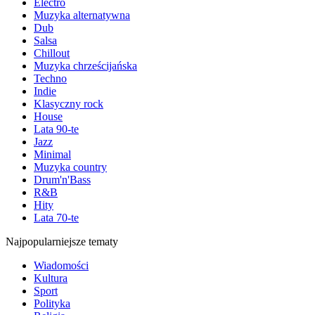
Electro
Muzyka alternatywna
Dub
Salsa
Chillout
Muzyka chrześcijańska
Techno
Indie
Klasyczny rock
House
Lata 90-te
Jazz
Minimal
Muzyka country
Drum'n'Bass
R&B
Hity
Lata 70-te
Najpopularniejsze tematy
Wiadomości
Kultura
Sport
Polityka