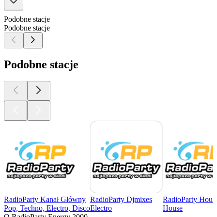
Podobne stacje
Podobne stacje
Podobne stacje
RadioParty Kanał Główny
RadioParty Djmixes
RadioParty Hous
Pop, Techno, Electro, Disco
Electro
House
O RadioParty Energy 2000