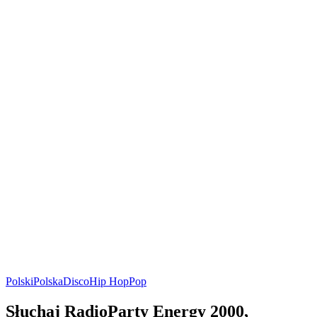
Polski
Polska
Disco
Hip Hop
Pop
Słuchaj RadioParty Energy 2000,