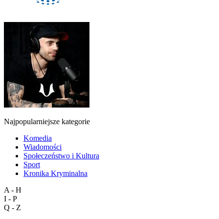
Najpopularniejsze kategorie
Komedia
Wiadomości
Społeczeństwo i Kultura
Sport
Kronika Kryminalna
A - H
I - P
Q - Z