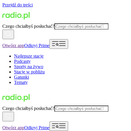
Przejdź do treści
Czego chciałbyś posłuchać?
Otwórz app
Odkryj Prime
Najlepsze stacje
Podcasty
Sporty na żywo
Stacje w pobliżu
Gatunki
Tematy
Czego chciałbyś posłuchać?
Otwórz app
Odkryj Prime