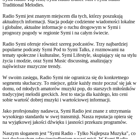
Traditional Melodies.
Radio Symi jest znanym miejscem dla tych, którzy poszukują
aktualnych informacji. Stacja podaje codzienne wiadomości lokalne
i globalne, aktualne informacje o ruchu drogowym w Symi i
prognozy pogody w regionie Symi i na całym świecie.
Radio Symi oferuje również szereg podcastów. Trzy najbardziej
popularne podcasty Symi Pod to Symi Talks, z rozmowami na
tematy społeczne i kulturalne, Symi Lifestyle, skupiający się na stylu
życia i modzie, oraz Symi Music discussing, analizujący
najświeższe muzyczne trendy.
W swoim zasięgu, Radio Symi nie ogranicza się do konkretnego
segmentu słuchaczy. To miejsce, gdzie każdy może poczuć się jak w
domu, od młodych amatorów muzyki pop, do starszych miłośników
tradycyjnej melodii greckich. Jest to stacja dla każdego, kto ceni
sobie wartość dobrej muzyki i wartościowej informacji.
Jako profesjonalny nadawca, Symi Radio jest znane z utrzymania
wysokiego standardu w swej transmisji. Nasza reputacja opiera się
na wyjątkowej jakości dźwięku i jasności przekazu programów.
Naszym sloganem jest "Symi Radio - Tylko Najlepsza Muzyka", co
jest doskonałym odzwierciedleniem naszej misji. W Symi Radio