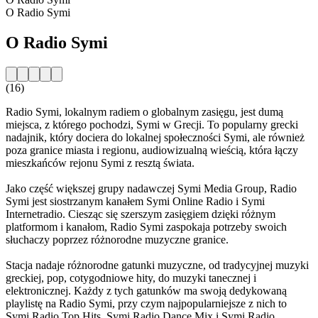
O Radio Symi
O Radio Symi
(16)
Radio Symi, lokalnym radiem o globalnym zasięgu, jest dumą
miejsca, z którego pochodzi, Symi w Grecji. To popularny grecki
nadajnik, który dociera do lokalnej społeczności Symi, ale również
poza granice miasta i regionu, audiowizualną wieścią, która łączy
mieszkańców rejonu Symi z resztą świata.
Jako część większej grupy nadawczej Symi Media Group, Radio
Symi jest siostrzanym kanałem Symi Online Radio i Symi
Internetradio. Ciesząc się szerszym zasięgiem dzięki różnym
platformom i kanałom, Radio Symi zaspokaja potrzeby swoich
słuchaczy poprzez różnorodne muzyczne granice.
Stacja nadaje różnorodne gatunki muzyczne, od tradycyjnej muzyki
greckiej, pop, cotygodniowe hity, do muzyki tanecznej i
elektronicznej. Każdy z tych gatunków ma swoją dedykowaną
playlistę na Radio Symi, przy czym najpopularniejsze z nich to
Symi Radio Top Hits, Symi Radio Dance Mix i Symi Radio