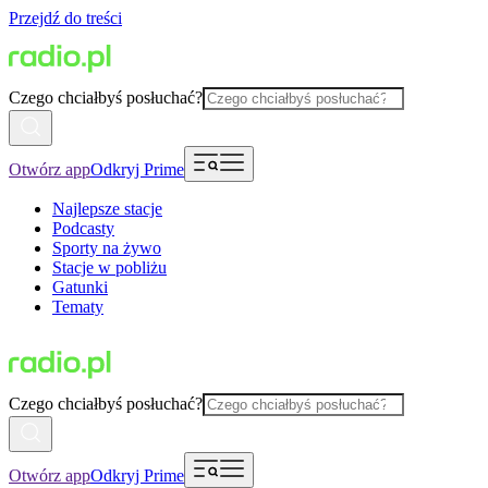
Przejdź do treści
Czego chciałbyś posłuchać?
Otwórz app
Odkryj Prime
Najlepsze stacje
Podcasty
Sporty na żywo
Stacje w pobliżu
Gatunki
Tematy
Czego chciałbyś posłuchać?
Otwórz app
Odkryj Prime