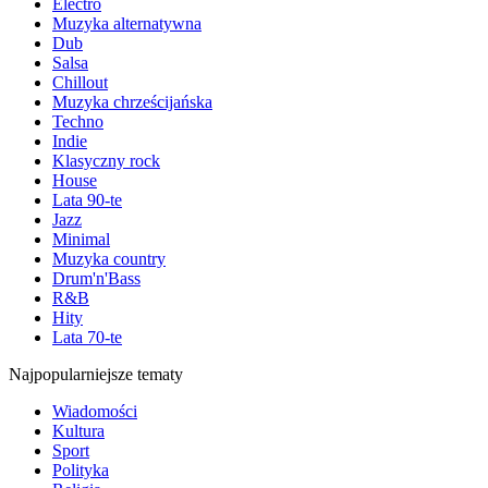
Electro
Muzyka alternatywna
Dub
Salsa
Chillout
Muzyka chrześcijańska
Techno
Indie
Klasyczny rock
House
Lata 90-te
Jazz
Minimal
Muzyka country
Drum'n'Bass
R&B
Hity
Lata 70-te
Najpopularniejsze tematy
Wiadomości
Kultura
Sport
Polityka