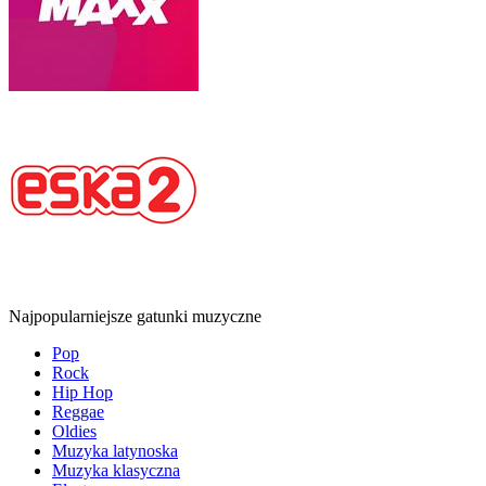
Najpopularniejsze gatunki muzyczne
Pop
Rock
Hip Hop
Reggae
Oldies
Muzyka latynoska
Muzyka klasyczna