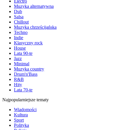
Electro
Muzyka alternatywna
Dub
Salsa
Chillout
Muzyka chrześcijańska
Techno
Indie
Klasyczny rock
House
Lata 90-te
Jazz
Minimal
Muzyka country
Drum'n'Bass
R&B
Hity
Lata 70-te
Najpopularniejsze tematy
Wiadomości
Kultura
Sport
Polityka