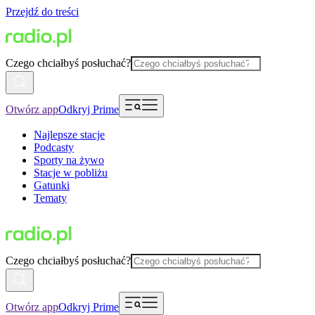
Przejdź do treści
Czego chciałbyś posłuchać?
Otwórz app
Odkryj Prime
Najlepsze stacje
Podcasty
Sporty na żywo
Stacje w pobliżu
Gatunki
Tematy
Czego chciałbyś posłuchać?
Otwórz app
Odkryj Prime