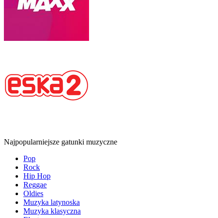
Najpopularniejsze gatunki muzyczne
Pop
Rock
Hip Hop
Reggae
Oldies
Muzyka latynoska
Muzyka klasyczna