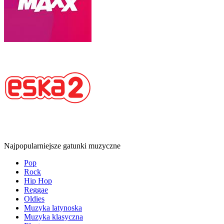
Najpopularniejsze gatunki muzyczne
Pop
Rock
Hip Hop
Reggae
Oldies
Muzyka latynoska
Muzyka klasyczna