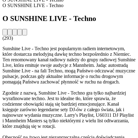
O SUNSHINE LIVE - Techno
O SUNSHINE LIVE - Techno
(293)
Sunshine Live - Techno jest popularnym radiem internetowym,
które dostarcza melodyjną dawkę techno bezpośrednio z Niemiec.
Ten renomowany kanał radiowy należy do grupy radiowej Sunshine
Live, która emituje swoje audycje z Mannheim. Jadąc autostradą
Sunshine Live - na fali Techno, mogą Państwo odczuwać muzyczne
pulsacje, podczas gdy aktualne informacje o ruchu drogowym
pomagają Państwu zachować płynność w ruchu na drogach.
Zgodnie z nazwą, Sunshine Live - Techno gra tylko najbardziej
wyrafinowane techno. Jest to idealne tło, które sprawia, że
codzienne obowiązki stają się bardziej emocjonujące. Kanał
księguje zarówno legendarne sety DJ-ów z całego świata, jak i
najnowsze wydania muzyczne. Larry's Playlist, U60311 DJ Playlist
i Mannheim Masters są tylko niektórymi z wielu list odtwarzania,
które znajdują się w rotacji.
Obecność na żywo jest niezaprzeczalną częścią doświadczenia