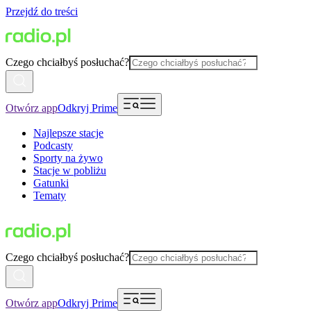
Przejdź do treści
Czego chciałbyś posłuchać?
Otwórz app
Odkryj Prime
Najlepsze stacje
Podcasty
Sporty na żywo
Stacje w pobliżu
Gatunki
Tematy
Czego chciałbyś posłuchać?
Otwórz app
Odkryj Prime