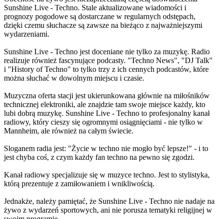
Sunshine Live - Techno. Stale aktualizowane wiadomości i
prognozy pogodowe są dostarczane w regularnych odstępach,
dzięki czemu słuchacze są zawsze na bieżąco z najważniejszymi
wydarzeniami.
Sunshine Live - Techno jest doceniane nie tylko za muzykę. Radio
realizuje również fascynujące podcasty. "Techno News", "DJ Talk"
i "History of Techno" to tylko trzy z ich cennych podcastów, które
można słuchać w dowolnym miejscu i czasie.
Muzyczna oferta stacji jest ukierunkowana głównie na miłośników
technicznej elektroniki, ale znajdzie tam swoje miejsce każdy, kto
lubi dobrą muzykę. Sunshine Live - Techno to profesjonalny kanał
radiowy, który cieszy się ogromnymi osiągnięciami - nie tylko w
Mannheim, ale również na całym świecie.
Sloganem radia jest: "Życie w techno nie mogło być lepsze!" - i to
jest chyba coś, z czym każdy fan techno na pewno się zgodzi.
Kanał radiowy specjalizuje się w muzyce techno. Jest to stylistyka,
którą prezentuje z zamiłowaniem i wnikliwością.
Jednakże, należy pamiętać, że Sunshine Live - Techno nie nadaje na
żywo z wydarzeń sportowych, ani nie porusza tematyki religijnej w
swoim programie.