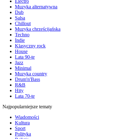
Electro
Muzyka alternatywna
Dub
Salsa
Chillout
Muzyka chrześcijańska
Techno
Indie
Klasyczny rock
House
Lata 90-te
Jazz
Minimal
Muzyka country
Drum'n'Bass
R&B
Hity
Lata 70-te
Najpopularniejsze tematy
Wiadomości
Kultura
Sport
Polityka