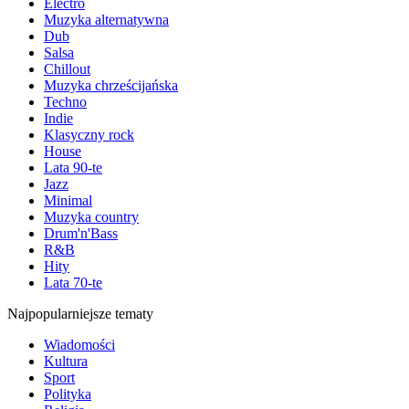
Electro
Muzyka alternatywna
Dub
Salsa
Chillout
Muzyka chrześcijańska
Techno
Indie
Klasyczny rock
House
Lata 90-te
Jazz
Minimal
Muzyka country
Drum'n'Bass
R&B
Hity
Lata 70-te
Najpopularniejsze tematy
Wiadomości
Kultura
Sport
Polityka