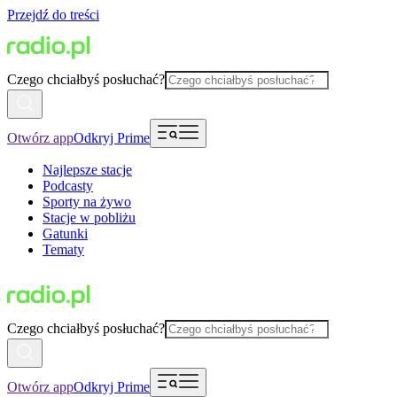
Przejdź do treści
Czego chciałbyś posłuchać?
Otwórz app
Odkryj Prime
Najlepsze stacje
Podcasty
Sporty na żywo
Stacje w pobliżu
Gatunki
Tematy
Czego chciałbyś posłuchać?
Otwórz app
Odkryj Prime