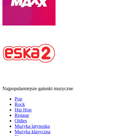
Najpopularniejsze gatunki muzyczne
Pop
Rock
Hip Hop
Reggae
Oldies
Muzyka latynoska
Muzyka klasyczna