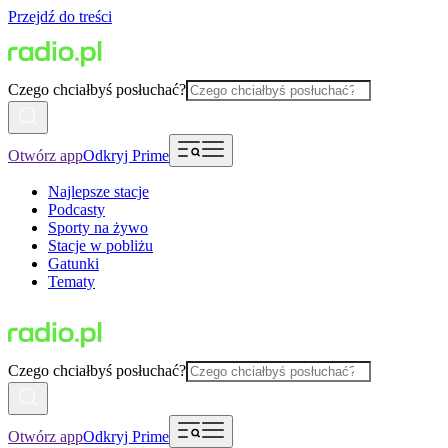
Przejdź do treści
Czego chciałbyś posłuchać?
Otwórz app
Odkryj Prime
Najlepsze stacje
Podcasty
Sporty na żywo
Stacje w pobliżu
Gatunki
Tematy
Czego chciałbyś posłuchać?
Otwórz app
Odkryj Prime