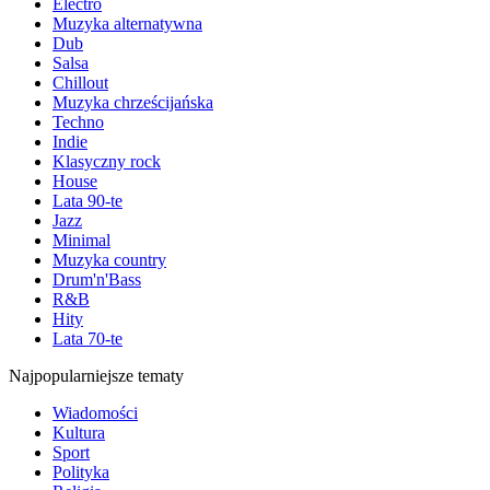
Electro
Muzyka alternatywna
Dub
Salsa
Chillout
Muzyka chrześcijańska
Techno
Indie
Klasyczny rock
House
Lata 90-te
Jazz
Minimal
Muzyka country
Drum'n'Bass
R&B
Hity
Lata 70-te
Najpopularniejsze tematy
Wiadomości
Kultura
Sport
Polityka