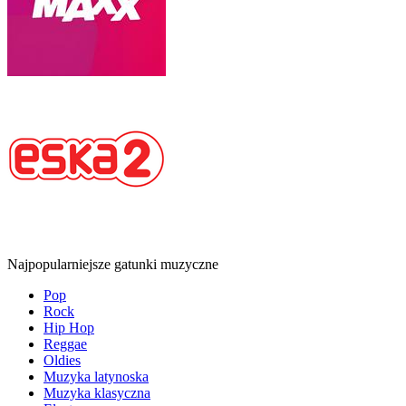
Najpopularniejsze gatunki muzyczne
Pop
Rock
Hip Hop
Reggae
Oldies
Muzyka latynoska
Muzyka klasyczna