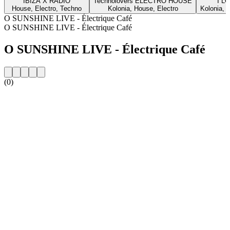
IBIZA X RADIO
Technolovers ELECTRO HOUSE
I L
House, Electro, Techno
Kolonia, House, Electro
Kolonia, H
O SUNSHINE LIVE - Électrique Café
O SUNSHINE LIVE - Électrique Café
O SUNSHINE LIVE - Électrique Café
(0)
Strona internetowa stacji