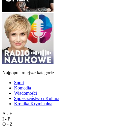
Najpopularniejsze kategorie
Sport
Komedia
Wiadomości
Społeczeństwo i Kultura
Kronika Kryminalna
A - H
I - P
Q - Z