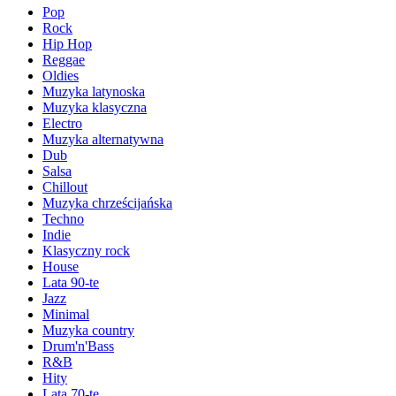
Pop
Rock
Hip Hop
Reggae
Oldies
Muzyka latynoska
Muzyka klasyczna
Electro
Muzyka alternatywna
Dub
Salsa
Chillout
Muzyka chrześcijańska
Techno
Indie
Klasyczny rock
House
Lata 90-te
Jazz
Minimal
Muzyka country
Drum'n'Bass
R&B
Hity
Lata 70-te