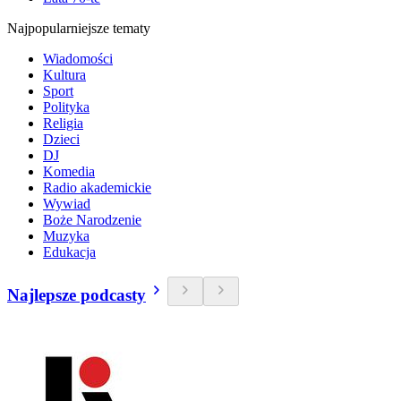
Najpopularniejsze tematy
Wiadomości
Kultura
Sport
Polityka
Religia
Dzieci
DJ
Komedia
Radio akademickie
Wywiad
Boże Narodzenie
Muzyka
Edukacja
Najlepsze podcasty