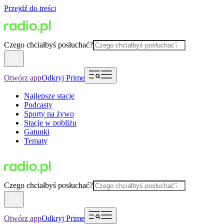
Przejdź do treści
Czego chciałbyś posłuchać?
Otwórz app
Odkryj Prime
Najlepsze stacje
Podcasty
Sporty na żywo
Stacje w pobliżu
Gatunki
Tematy
Czego chciałbyś posłuchać?
Otwórz app
Odkryj Prime