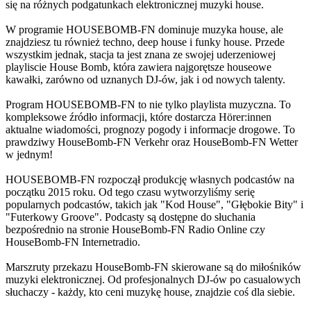
się na różnych podgatunkach elektronicznej muzyki house.
W programie HOUSEBOMB-FN dominuje muzyka house, ale
znajdziesz tu również techno, deep house i funky house. Przede
wszystkim jednak, stacja ta jest znana ze swojej uderzeniowej
playliscie House Bomb, która zawiera najgorętsze houseowe
kawałki, zarówno od uznanych DJ-ów, jak i od nowych talenty.
Program HOUSEBOMB-FN to nie tylko playlista muzyczna. To
kompleksowe źródło informacji, które dostarcza Hörer:innen
aktualne wiadomości, prognozy pogody i informacje drogowe. To
prawdziwy HouseBomb-FN Verkehr oraz HouseBomb-FN Wetter
w jednym!
HOUSEBOMB-FN rozpoczął produkcję własnych podcastów na
początku 2015 roku. Od tego czasu wytworzyliśmy serię
popularnych podcastów, takich jak "Kod House", "Głębokie Bity" i
"Futerkowy Groove". Podcasty są dostępne do słuchania
bezpośrednio na stronie HouseBomb-FN Radio Online czy
HouseBomb-FN Internetradio.
Marszruty przekazu HouseBomb-FN skierowane są do miłośników
muzyki elektronicznej. Od profesjonalnych DJ-ów po casualowych
słuchaczy - każdy, kto ceni muzykę house, znajdzie coś dla siebie.