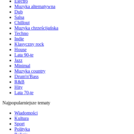
Electro
Muzyka alternatywna
Dub
Salsa
Chillout
Muzyka chrześcijańska
Techno
Indie
Klasyczny rock
House
Lata 90-te
Jazz
Minimal
Muzyka country
Drum'n'Bass
R&B
Hity
Lata 70-te
Najpopularniejsze tematy
Wiadomości
Kultura
Sport
Polityka