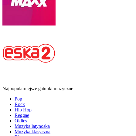
Najpopularniejsze gatunki muzyczne
Pop
Rock
Hip Hop
Reggae
Oldies
Muzyka latynoska
Muzyka klasyczna