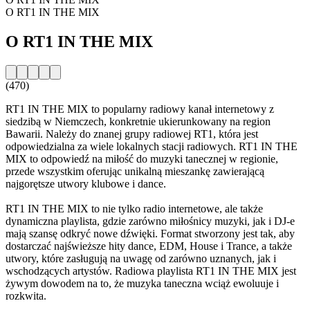
O RT1 IN THE MIX
O RT1 IN THE MIX
(470)
RT1 IN THE MIX to popularny radiowy kanał internetowy z
siedzibą w Niemczech, konkretnie ukierunkowany na region
Bawarii. Należy do znanej grupy radiowej RT1, która jest
odpowiedzialna za wiele lokalnych stacji radiowych. RT1 IN THE
MIX to odpowiedź na miłość do muzyki tanecznej w regionie,
przede wszystkim oferując unikalną mieszankę zawierającą
najgorętsze utwory klubowe i dance.
RT1 IN THE MIX to nie tylko radio internetowe, ale także
dynamiczna playlista, gdzie zarówno miłośnicy muzyki, jak i DJ-e
mają szansę odkryć nowe dźwięki. Format stworzony jest tak, aby
dostarczać najświeższe hity dance, EDM, House i Trance, a także
utwory, które zasługują na uwagę od zarówno uznanych, jak i
wschodzących artystów. Radiowa playlista RT1 IN THE MIX jest
żywym dowodem na to, że muzyka taneczna wciąż ewoluuje i
rozkwita.