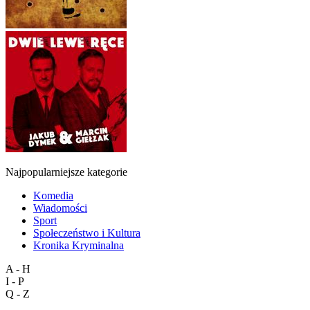
Najpopularniejsze kategorie
Komedia
Wiadomości
Sport
Społeczeństwo i Kultura
Kronika Kryminalna
A - H
I - P
Q - Z