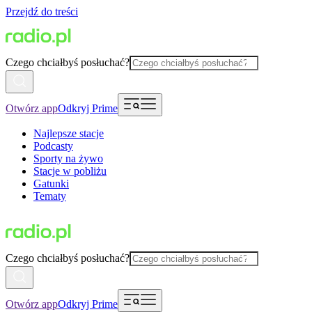
Przejdź do treści
Czego chciałbyś posłuchać?
Otwórz app
Odkryj Prime
Najlepsze stacje
Podcasty
Sporty na żywo
Stacje w pobliżu
Gatunki
Tematy
Czego chciałbyś posłuchać?
Otwórz app
Odkryj Prime