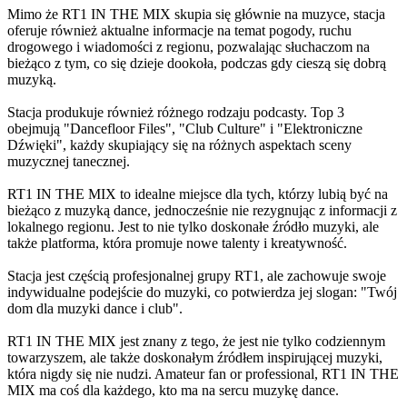
Mimo że RT1 IN THE MIX skupia się głównie na muzyce, stacja
oferuje również aktualne informacje na temat pogody, ruchu
drogowego i wiadomości z regionu, pozwalając słuchaczom na
bieżąco z tym, co się dzieje dookoła, podczas gdy cieszą się dobrą
muzyką.
Stacja produkuje również różnego rodzaju podcasty. Top 3
obejmują "Dancefloor Files", "Club Culture" i "Elektroniczne
Dźwięki", każdy skupiający się na różnych aspektach sceny
muzycznej tanecznej.
RT1 IN THE MIX to idealne miejsce dla tych, którzy lubią być na
bieżąco z muzyką dance, jednocześnie nie rezygnując z informacji z
lokalnego regionu. Jest to nie tylko doskonałe źródło muzyki, ale
także platforma, która promuje nowe talenty i kreatywność.
Stacja jest częścią profesjonalnej grupy RT1, ale zachowuje swoje
indywidualne podejście do muzyki, co potwierdza jej slogan: "Twój
dom dla muzyki dance i club".
RT1 IN THE MIX jest znany z tego, że jest nie tylko codziennym
towarzyszem, ale także doskonałym źródłem inspirującej muzyki,
która nigdy się nie nudzi. Amateur fan or professional, RT1 IN THE
MIX ma coś dla każdego, kto ma na sercu muzykę dance.