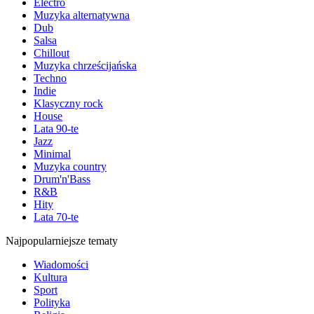
Electro
Muzyka alternatywna
Dub
Salsa
Chillout
Muzyka chrześcijańska
Techno
Indie
Klasyczny rock
House
Lata 90-te
Jazz
Minimal
Muzyka country
Drum'n'Bass
R&B
Hity
Lata 70-te
Najpopularniejsze tematy
Wiadomości
Kultura
Sport
Polityka