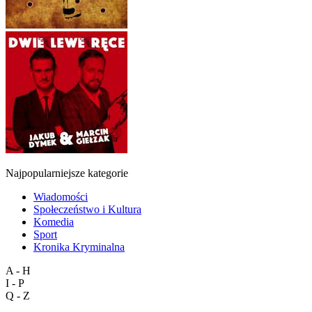
Najpopularniejsze kategorie
Wiadomości
Społeczeństwo i Kultura
Komedia
Sport
Kronika Kryminalna
A - H
I - P
Q - Z