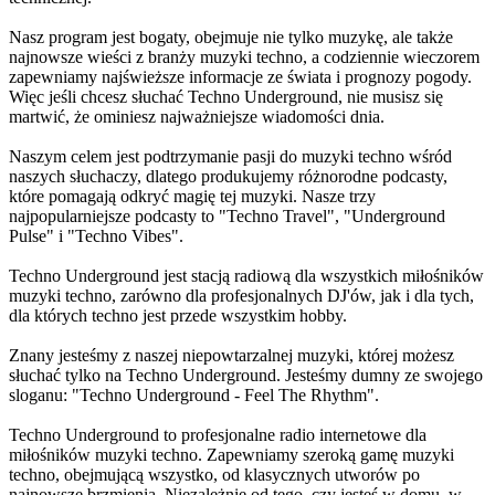
Nasz program jest bogaty, obejmuje nie tylko muzykę, ale także
najnowsze wieści z branży muzyki techno, a codziennie wieczorem
zapewniamy najświeższe informacje ze świata i prognozy pogody.
Więc jeśli chcesz słuchać Techno Underground, nie musisz się
martwić, że ominiesz najważniejsze wiadomości dnia.
Naszym celem jest podtrzymanie pasji do muzyki techno wśród
naszych słuchaczy, dlatego produkujemy różnorodne podcasty,
które pomagają odkryć magię tej muzyki. Nasze trzy
najpopularniejsze podcasty to "Techno Travel", "Underground
Pulse" i "Techno Vibes".
Techno Underground jest stacją radiową dla wszystkich miłośników
muzyki techno, zarówno dla profesjonalnych DJ'ów, jak i dla tych,
dla których techno jest przede wszystkim hobby.
Znany jesteśmy z naszej niepowtarzalnej muzyki, której możesz
słuchać tylko na Techno Underground. Jesteśmy dumny ze swojego
sloganu: "Techno Underground - Feel The Rhythm".
Techno Underground to profesjonalne radio internetowe dla
miłośników muzyki techno. Zapewniamy szeroką gamę muzyki
techno, obejmującą wszystko, od klasycznych utworów po
najnowsze brzmienia. Niezależnie od tego, czy jesteś w domu, w