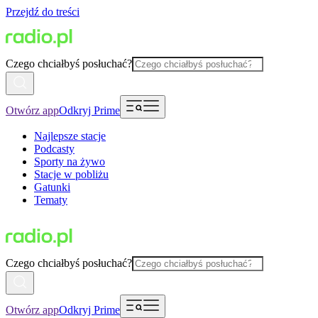
Przejdź do treści
Czego chciałbyś posłuchać?
Otwórz app
Odkryj Prime
Najlepsze stacje
Podcasty
Sporty na żywo
Stacje w pobliżu
Gatunki
Tematy
Czego chciałbyś posłuchać?
Otwórz app
Odkryj Prime