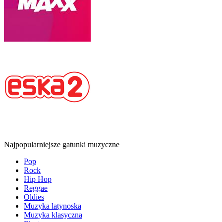
Najpopularniejsze gatunki muzyczne
Pop
Rock
Hip Hop
Reggae
Oldies
Muzyka latynoska
Muzyka klasyczna