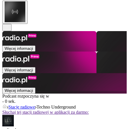
Więcej informacji
Więcej informacji
Więcej informacji
Podcast rozpoczyna się w
- 0 sek.
Stacje radiowe
Techno Underground
Słuchaj tej stacji radiowej w aplikacji za darmo: