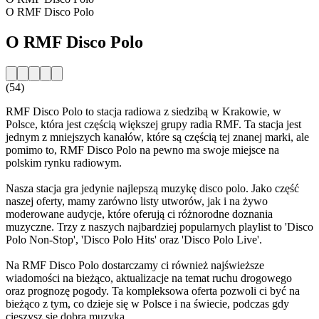
O RMF Disco Polo
O RMF Disco Polo
(54)
RMF Disco Polo to stacja radiowa z siedzibą w Krakowie, w
Polsce, która jest częścią większej grupy radia RMF. Ta stacja jest
jednym z mniejszych kanałów, które są częścią tej znanej marki, ale
pomimo to, RMF Disco Polo na pewno ma swoje miejsce na
polskim rynku radiowym.
Nasza stacja gra jedynie najlepszą muzykę disco polo. Jako część
naszej oferty, mamy zarówno listy utworów, jak i na żywo
moderowane audycje, które oferują ci różnorodne doznania
muzyczne. Trzy z naszych najbardziej popularnych playlist to 'Disco
Polo Non-Stop', 'Disco Polo Hits' oraz 'Disco Polo Live'.
Na RMF Disco Polo dostarczamy ci również najświeższe
wiadomości na bieżąco, aktualizacje na temat ruchu drogowego
oraz prognozę pogody. Ta kompleksowa oferta pozwoli ci być na
bieżąco z tym, co dzieje się w Polsce i na świecie, podczas gdy
cieszysz się dobrą muzyką.