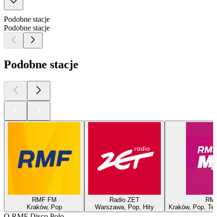
Podobne stacje
Podobne stacje
Podobne stacje
RMF FM
Radio ZET
RM
Kraków, Pop
Warszawa, Pop, Hity
Kraków, Pop, Tec
O RMF Disco Polo