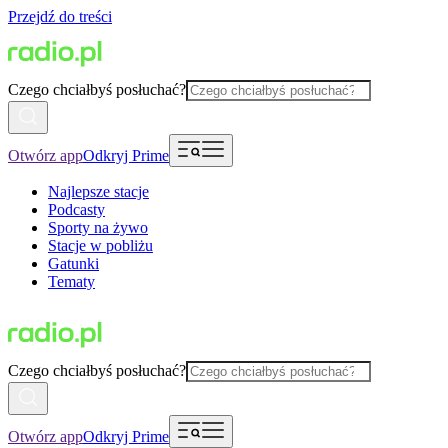
Przejdź do treści
Czego chciałbyś posłuchać?
Otwórz app
Odkryj Prime
Najlepsze stacje
Podcasty
Sporty na żywo
Stacje w pobliżu
Gatunki
Tematy
Czego chciałbyś posłuchać?
Otwórz app
Odkryj Prime