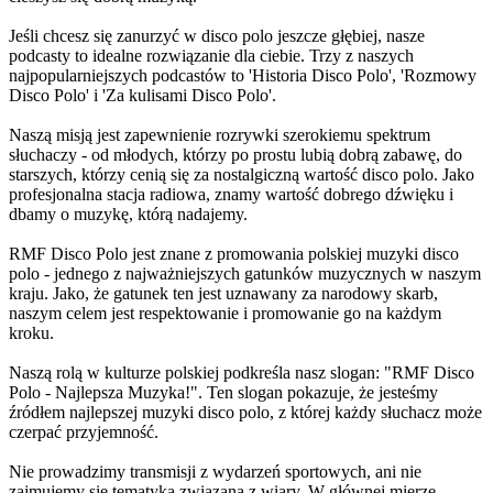
Jeśli chcesz się zanurzyć w disco polo jeszcze głębiej, nasze
podcasty to idealne rozwiązanie dla ciebie. Trzy z naszych
najpopularniejszych podcastów to 'Historia Disco Polo', 'Rozmowy
Disco Polo' i 'Za kulisami Disco Polo'.
Naszą misją jest zapewnienie rozrywki szerokiemu spektrum
słuchaczy - od młodych, którzy po prostu lubią dobrą zabawę, do
starszych, którzy cenią się za nostalgiczną wartość disco polo. Jako
profesjonalna stacja radiowa, znamy wartość dobrego dźwięku i
dbamy o muzykę, którą nadajemy.
RMF Disco Polo jest znane z promowania polskiej muzyki disco
polo - jednego z najważniejszych gatunków muzycznych w naszym
kraju. Jako, że gatunek ten jest uznawany za narodowy skarb,
naszym celem jest respektowanie i promowanie go na każdym
kroku.
Naszą rolą w kulturze polskiej podkreśla nasz slogan: "RMF Disco
Polo - Najlepsza Muzyka!". Ten slogan pokazuje, że jesteśmy
źródłem najlepszej muzyki disco polo, z której każdy słuchacz może
czerpać przyjemność.
Nie prowadzimy transmisji z wydarzeń sportowych, ani nie
zajmujemy się tematyką związaną z wiary. W głównej mierze