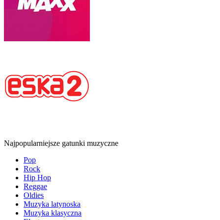
Najpopularniejsze gatunki muzyczne
Pop
Rock
Hip Hop
Reggae
Oldies
Muzyka latynoska
Muzyka klasyczna