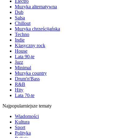
Electro
Muzyka alternatywna
Dub
Salsa
Chillout
Muzyka chrześcijańska
Techno
Indie
Klasyczny rock
House
Lata 90-te
Jazz
Minimal
Muzyka country
Drum'n'Bass
R&B
Hity
Lata 70-te
Najpopularniejsze tematy
Wiadomości
Kultura
Sport
Polityka