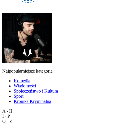
Najpopularniejsze kategorie
Komedia
Wiadomości
Społeczeństwo i Kultura
Sport
Kronika Kryminalna
A - H
I - P
Q - Z