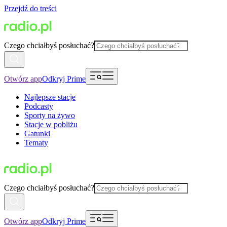
Przejdź do treści
Czego chciałbyś posłuchać?
Otwórz app
Odkryj Prime
Najlepsze stacje
Podcasty
Sporty na żywo
Stacje w pobliżu
Gatunki
Tematy
Czego chciałbyś posłuchać?
Otwórz app
Odkryj Prime