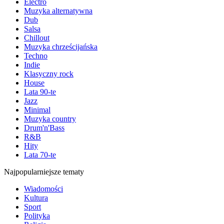
Electro
Muzyka alternatywna
Dub
Salsa
Chillout
Muzyka chrześcijańska
Techno
Indie
Klasyczny rock
House
Lata 90-te
Jazz
Minimal
Muzyka country
Drum'n'Bass
R&B
Hity
Lata 70-te
Najpopularniejsze tematy
Wiadomości
Kultura
Sport
Polityka