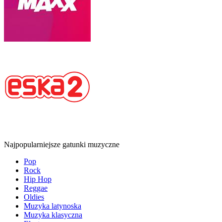
Najpopularniejsze gatunki muzyczne
Pop
Rock
Hip Hop
Reggae
Oldies
Muzyka latynoska
Muzyka klasyczna