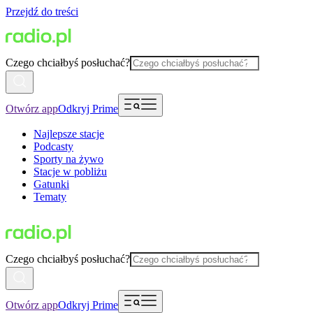
Przejdź do treści
Czego chciałbyś posłuchać?
Otwórz app
Odkryj Prime
Najlepsze stacje
Podcasty
Sporty na żywo
Stacje w pobliżu
Gatunki
Tematy
Czego chciałbyś posłuchać?
Otwórz app
Odkryj Prime