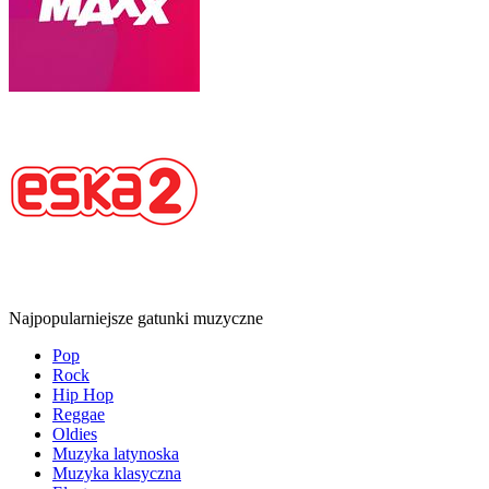
Najpopularniejsze gatunki muzyczne
Pop
Rock
Hip Hop
Reggae
Oldies
Muzyka latynoska
Muzyka klasyczna