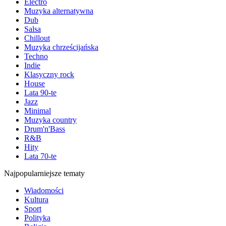
Electro
Muzyka alternatywna
Dub
Salsa
Chillout
Muzyka chrześcijańska
Techno
Indie
Klasyczny rock
House
Lata 90-te
Jazz
Minimal
Muzyka country
Drum'n'Bass
R&B
Hity
Lata 70-te
Najpopularniejsze tematy
Wiadomości
Kultura
Sport
Polityka