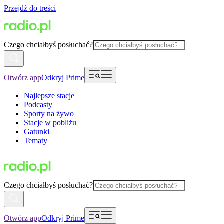
Przejdź do treści
Czego chciałbyś posłuchać?
Otwórz app
Odkryj Prime
Najlepsze stacje
Podcasty
Sporty na żywo
Stacje w pobliżu
Gatunki
Tematy
Czego chciałbyś posłuchać?
Otwórz app
Odkryj Prime