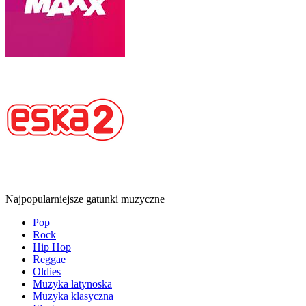
Najpopularniejsze gatunki muzyczne
Pop
Rock
Hip Hop
Reggae
Oldies
Muzyka latynoska
Muzyka klasyczna