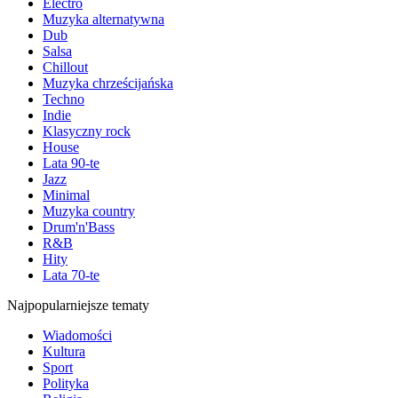
Electro
Muzyka alternatywna
Dub
Salsa
Chillout
Muzyka chrześcijańska
Techno
Indie
Klasyczny rock
House
Lata 90-te
Jazz
Minimal
Muzyka country
Drum'n'Bass
R&B
Hity
Lata 70-te
Najpopularniejsze tematy
Wiadomości
Kultura
Sport
Polityka