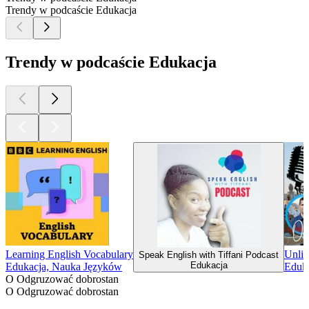
Trendy w podcaście Edukacja
Trendy w podcaście Edukacja
Learning English Vocabulary
Unlim
Speak English with Tiffani Podcast
Edukacja
Edukacja, Nauka Języków
Eduk
O Odgruzować dobrostan
O Odgruzować dobrostan