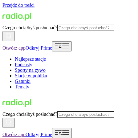
Przejdź do treści
Czego chciałbyś posłuchać?
Otwórz app
Odkryj Prime
Najlepsze stacje
Podcasty
Sporty na żywo
Stacje w pobliżu
Gatunki
Tematy
Czego chciałbyś posłuchać?
Otwórz app
Odkryj Prime