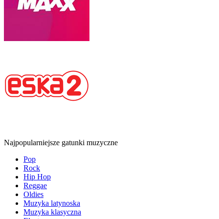
Najpopularniejsze gatunki muzyczne
Pop
Rock
Hip Hop
Reggae
Oldies
Muzyka latynoska
Muzyka klasyczna