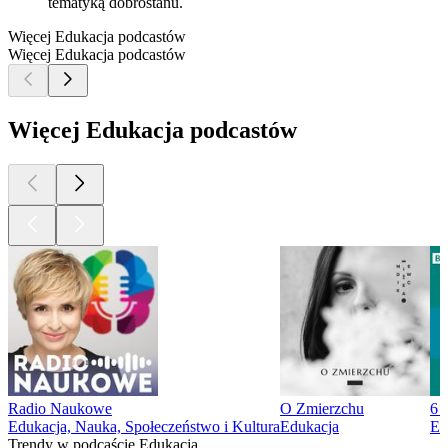
tematyką dobrostanu.
Więcej Edukacja podcastów
Więcej Edukacja podcastów
Więcej Edukacja podcastów
Radio Naukowe
O Zmierzchu
6 
Edukacja, Nauka, Społeczeństwo i Kultura
Edukacja
Ed
Trendy w podcaście Edukacja