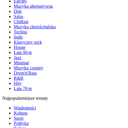
Electro
Muzyka alternatywna
Dub
Salsa
Chillout
Muzyka chrześcijańska
Techno
Indie
Klasyczny rock
House
Lata 90-te
Jazz
Minimal
Muzyka country
Drum'n'Bass
R&B
Hity
Lata 70-te
Najpopularniejsze tematy
Wiadomości
Kultura
Sport
Polityka