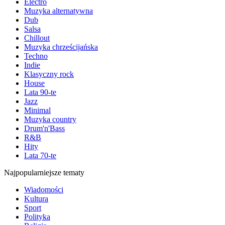
Electro
Muzyka alternatywna
Dub
Salsa
Chillout
Muzyka chrześcijańska
Techno
Indie
Klasyczny rock
House
Lata 90-te
Jazz
Minimal
Muzyka country
Drum'n'Bass
R&B
Hity
Lata 70-te
Najpopularniejsze tematy
Wiadomości
Kultura
Sport
Polityka