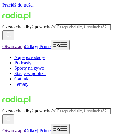
Przejdź do treści
Czego chciałbyś posłuchać?
Otwórz app
Odkryj Prime
Najlepsze stacje
Podcasty
Sporty na żywo
Stacje w pobliżu
Gatunki
Tematy
Czego chciałbyś posłuchać?
Otwórz app
Odkryj Prime