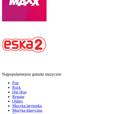
Najpopularniejsze gatunki muzyczne
Pop
Rock
Hip Hop
Reggae
Oldies
Muzyka latynoska
Muzyka klasyczna